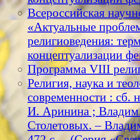
Всероссийская научн
«Актуальные пробле
религиоведения: тер
концептуализации фе
Программа VIII рели
Религия, наука и тео
современности : сб. н
И. Аринина ; Владим. 
Столетовых. – Владим
472 с. – (Серия «Све