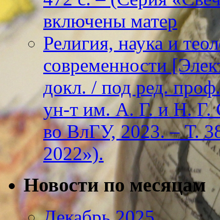
включены матер
Религия, наука и тео
современности [Элект
докл. / под ред. проф
ун-т им. А. Г. и Н. Г
во ВлГУ, 2023. – Т. 3
2022»).
Новости по месяцам
Декабрь 2025