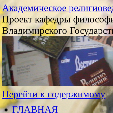
Академическое религиове
Проект кафедры философи
Владимирского Государст
Перейти к содержимому
ГЛАВНАЯ