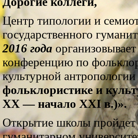
Дорогие коллеги,
Центр типологии и семио
государственного гуманит
2016 года
организовывает
конференцию по фольклор
культурной антропологи
фольклористике и культ
XX — начало XXI в.)».
Открытие школы пройдет 
гуманитарном университе