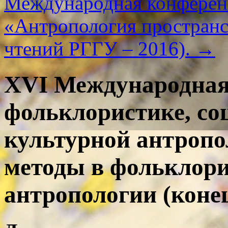
Международная конферен
«Антропология пространс
чтений РГГУ – 2016).
→
XVI Международная
фольклористике, со
культурной антропо
методы в фольклори
антропологии (коне