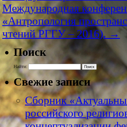
Международная конферен
«Антропология пространс
чтений РГГУ – 2016).
→
Поиск
Найти:
Свежие записи
Сборник «Актуальны
российского религио
концептуализации фе