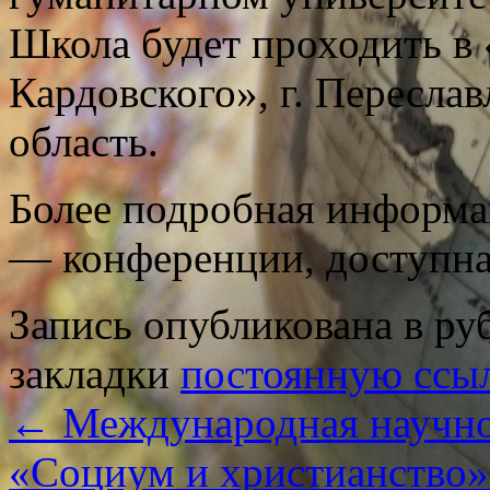
Школа будет проходить в 
Кардовского», г. Пересла
область.
Более подробная информ
— конференции, доступн
Запись опубликована в р
закладки
постоянную ссы
←
Международная научно
«Социум и христианство» 