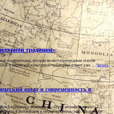
льтурной традиции»
ной конференции, которая является очередным этапом
нской и еврейской культурной традиции» станет уже …
Читать
ический опыт и современность в
Международного симпозиума «Путь, истина и жизнь», 2-3
еменность в российском и мировом контекстах». Подробное …