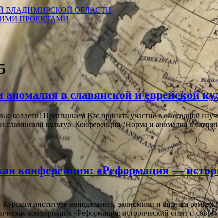
Й ВЛАДИМИРСКОЙ ОБЛАСТИ
КИМИ ПРОЕКТАМИ
5
 аномалия в славянской и еврейской ку
ые коллеги! Приглашаем Вас принять участие в ежегодной науч
и славянской культур. Конференция “Норма и аномалия в славя
кая конференция: «Реформация — истор
Курском институте менеджмента, экономики и бизнеса рамках 
ктическая конференция «Реформация: исторический опыт и совр