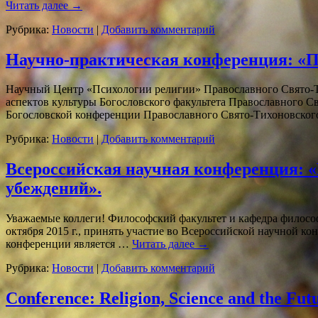
Читать далее
→
Рубрика:
Новости
|
Добавить комментарий
Научно-практическая конференция: «Пс
Научный Центр «Психологии религии» Православного Свято-Т
аспектов культуры Богословского факультета Православного 
Богословской конференции Православного Свято-Тихоновског
Рубрика:
Новости
|
Добавить комментарий
Всероссийская научная конференция: «
убеждений».
Уважаемые коллеги! Философский факультет и кафедра филосо
октября 2015 г., принять участие во Всероссийской научной 
конференции является …
Читать далее
→
Рубрика:
Новости
|
Добавить комментарий
Conference: Religion, Science and the Fut