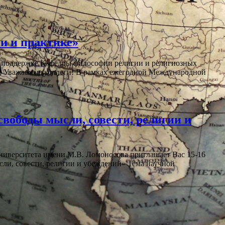
и и практике»
и поддержке Кафедры философии религии и религиозных
ия) Уважаемые коллеги! В рамках ежегодной Международной
вободы мысли, совести, религии и
ниверситета имени М.В. Ломоносова приглашает Вас 15-16
сли, совести, религии и убеждений» Тема научной