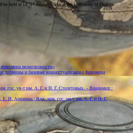
 be held at 14 -17 January 2016 at the University of Florida,
 феномена религиозности»
ия: термины и базовые концептуализации феномена
м. гос. ун-т им. А. Г. и Н. Г. Столетовых. – Владимир :
. И. Аринина ; Вла- дим. гос. ун-т им. А. Г. и Н. Г.