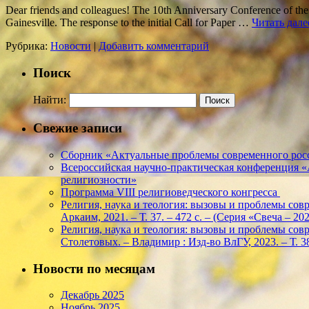
Dear friends and colleagues! The 10th Anniversary Conference of the I
Gainesville. The response to the initial Call for Paper …
Читать дал
Рубрика:
Новости
|
Добавить комментарий
Поиск
Найти:
Свежие записи
Сборник «Актуальные проблемы современного росс
Всероссийская научно-практическая конференция 
религиозности»
Программа VIII религиоведческого конгресса
Религия, наука и теология: вызовы и проблемы соврем
Аркаим, 2021. – Т. 37. – 472 с. – (Серия «Свеча – 
Религия, наука и теология: вызовы и проблемы соврем
Столетовых. – Владимир : Изд-во ВлГУ, 2023. – Т. 38
Новости по месяцам
Декабрь 2025
Ноябрь 2025