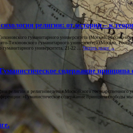
ихология религии: от истории – к теори
ихоновского гуманитарного университета (Москва, Россия) пр
Свято-Тихоновского гуманитарного университета (Москва, Росс
о гуманитарного университета, 21-22 …
Читать далее
→
Гуманистическое содержание принципа с
фии религии и религиоведения Московского государственного у
конференции: «Гуманистическое содержание принципа свободы мы
ure.