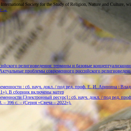
nternational Society for the Study of Religion, Nature and Culture, will
ее
→
ийского религиоведения: термины и базовые концептуализации
«Актуальные проблемы современного российского религиоведен
енности : сб. науч. докл. / под ред. проф. Е. И. Аринина ; Влади
2021»). В сборник включены матер
енности [Электронный ресурс] : сб. науч. докл. / под ред. проф. Е
. – 396 с. – (Серия «Свеча – 2022»).