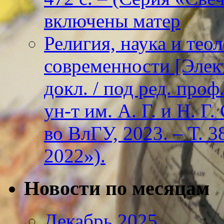
включены матер
Религия, наука и тео
современности [Элект
докл. / под ред. проф
ун-т им. А. Г. и Н. Г
во ВлГУ, 2023. – Т. 3
2022»).
Новости по месяцам
Декабрь 2025