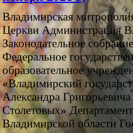
Владимирская митрополия
Церкви Администрация В
Законодательное собрани
Федеральное государстве
образовательное учрежде
«Владимирский государст
Александра Григорьевича
Столетовых» Департамент
Владимирской области Го