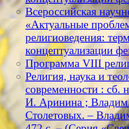
Всероссийская научн
«Актуальные пробле
религиоведения: тер
концептуализации фе
Программа VIII рели
Религия, наука и тео
современности : сб. н
И. Аринина ; Владим. 
Столетовых. – Владим
472 с. – (Серия «Све