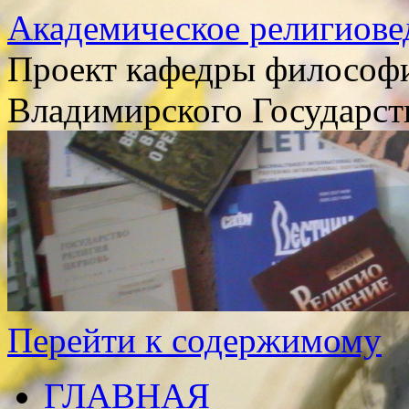
Академическое религиове
Проект кафедры философи
Владимирского Государст
Перейти к содержимому
ГЛАВНАЯ