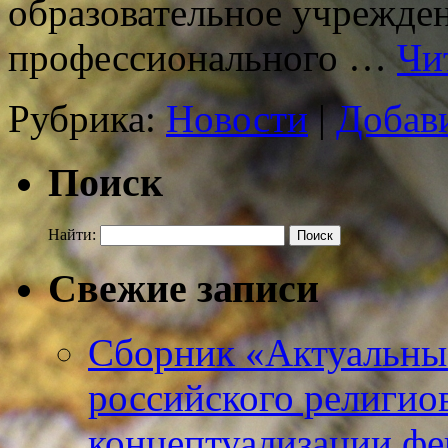
образовательное учрежде
профессионального …
Чи
Рубрика:
Новости
|
Добав
Поиск
Найти:
Свежие записи
Сборник «Актуальны
российского религио
концептуализации фе