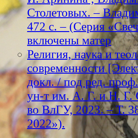
Столетовых. – Владим
472 с. – (Серия «Све
включены матер
Религия, наука и тео
современности [Элект
докл. / под ред. проф
ун-т им. А. Г. и Н. Г
во ВлГУ, 2023. – Т. 3
2022»).