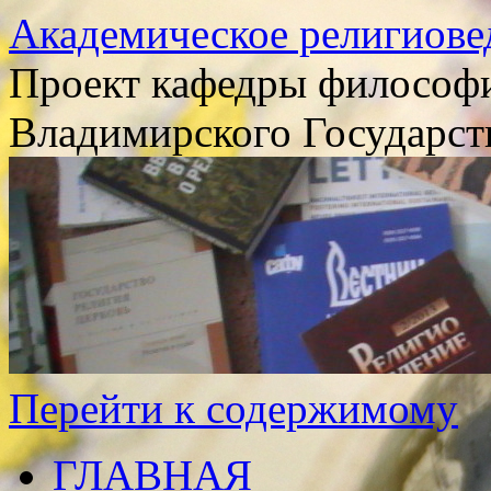
Академическое религиове
Проект кафедры философи
Владимирского Государст
Перейти к содержимому
ГЛАВНАЯ