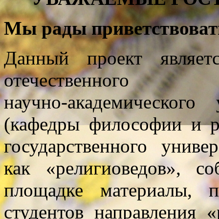
Мы рады приветствовать
Данный проект являет
отечественного
научно-академического 
(кафедры философии и
государственного униве
как «религиоведов», с
площадке материалы, п
студентов направления
«