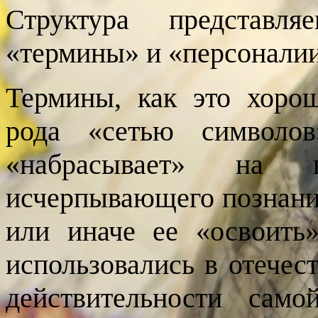
Структура представля
«термины» и «персонали
Термины, как это хорош
рода «сетью символов
«набрасывает» на 
исчерпывающего познания
или иначе ее «освоить»
использовались в отечес
действительности сам