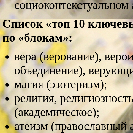
социоконтекстуальном 
Список «топ 10 ключевы
по «блокам»:
вера (верование), веро
объединение), верующ
магия (эзотеризм);
религия, религиозност
(академическое);
атеизм (православный а