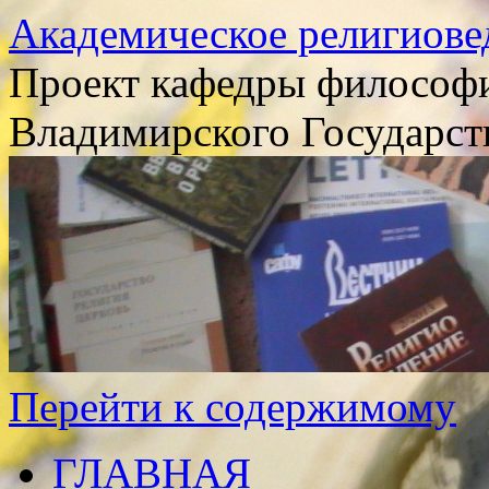
Академическое религиове
Проект кафедры философи
Владимирского Государст
Перейти к содержимому
ГЛАВНАЯ