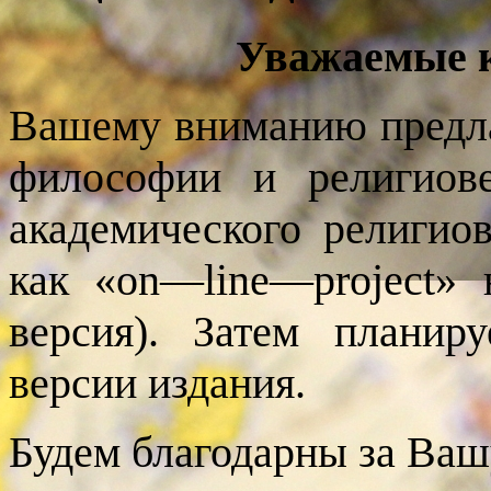
Уважаемые к
Вашему вниманию предла
философии и религиов
академического религиов
как «
on
—
line
—
project
» 
версия). Затем планир
версии издания.
Будем благодарны за Вашу