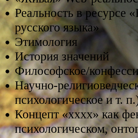
Реальность
в ресурсе
«
русского языка»
Этимология
История значений
Философское/конфесси
Научно-религиоведческ
психологическое и т. п.
Концепт «хххх» как фе
психологическом, онто