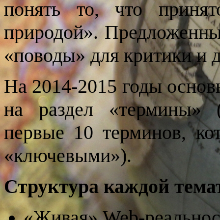
понять то, что приня
природой». Предложенны
«поводы» для критики и 
На 2014-2015 годы основ
на раздел «термины» (
первые 10 терминов, ко
«ключевыми»).
Структура каждой тема
«Живая»
Web
-реальнос