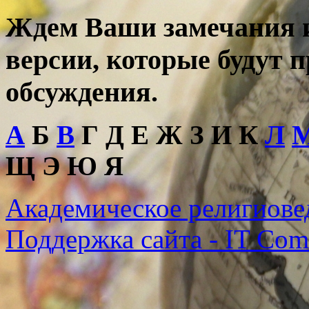
Ждем Ваши замечания и
версии, которые будут 
обсуждения.
А
Б
В
Г Д Е Ж З И К
Л
Щ Э Ю Я
Академическое религиове
Поддержка сайта - IT Co