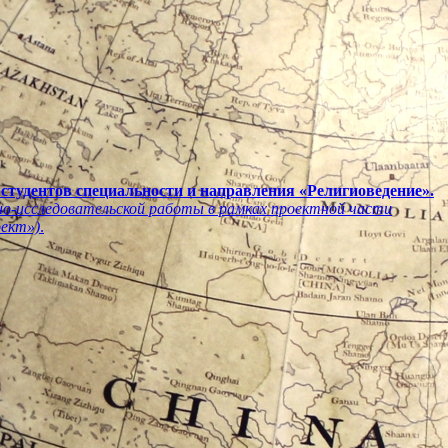
 студентов специальности и направления «Религиоведение».
о-исследовательской работы в рамках проектной части
оект»)
.