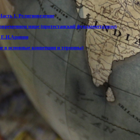
Часть 1. Религиоведение
современном мире (протестанский фундаментализм)
. Е.И.Аринин
ие в основные концепции и термины)