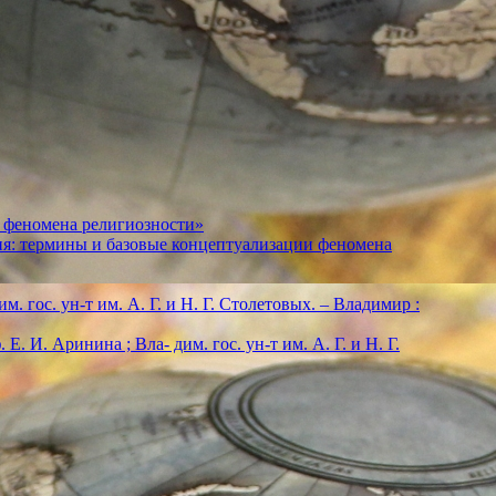
 феномена религиозности»
ия: термины и базовые концептуализации феномена
м. гос. ун-т им. А. Г. и Н. Г. Столетовых. – Владимир :
. И. Аринина ; Вла- дим. гос. ун-т им. А. Г. и Н. Г.