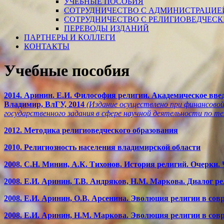
УЧЕБНЫЕ ПОСОБИЯ
СОТРУДНИЧЕСТВО С АДМИНИСТРАЦИЕ
СОТРУДНИЧЕСТВО С РЕЛИГИОВЕДЧЕС
ПЕРЕВОДЫ ИЗДАНИЙ
ПАРТНЕРЫ И КОЛЛЕГИ
КОНТАКТЫ
Учебные пособия
2014. Аринин. Е.И. Философия религии. Академическое вве
Владимир, ВлГУ, 2014
(Издание осуществлено при финансово
государственного задания в сфере научной деятельности по 
2012. Методика религиоведческого образования
2010. Религиозность населения владимирской области
2008. С.Н. Минин, А.К. Тихонов. История религий. Очерки. 
2008. Е.И. Аринин, Т.В. Андряков, Н.М. Маркова. Диалог 
2008. Е.И. Аринин, О.В. Арсенина. Эволюция религии в сов
2008. Е.И. Аринин, Н.М. Маркова. Эволюция религии в сов