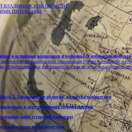
Й ВЛАДИМИРСКОЙ ОБЛАСТИ
КИМИ ПРОЕКТАМИ
дение в основные концепции и термины. Учебное пособие для
й поддержке Министерства образования РФ на выполнение научн
теме «Отечественное религиоведение как междисциплинарный пр
Часть 2. Православие религия, культура и общество
религиозных и нерелигиозных моровоззрений
ременном мире (старообрядчество)
ременном мире (католичество)