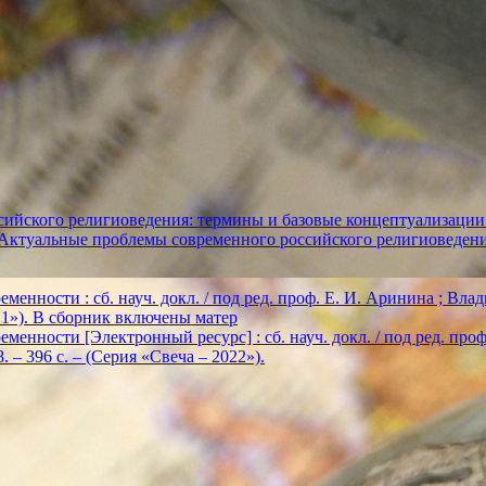
ийского религиоведения: термины и базовые концептуализации
«Актуальные проблемы современного российского религиоведен
енности : сб. науч. докл. / под ред. проф. Е. И. Аринина ; Влади
2021»). В сборник включены матер
енности [Электронный ресурс] : сб. науч. докл. / под ред. проф. Е
. – 396 с. – (Серия «Свеча – 2022»).