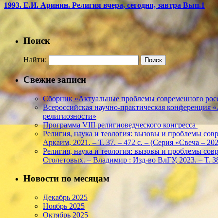
1993. Е.И. Аринин. Религия вчера, сегодня, завтра Вып.1
Поиск
Найти:
Свежие записи
Сборник «Актуальные проблемы современного росс
Всероссийская научно-практическая конференция 
религиозности»
Программа VIII религиоведческого конгресса
Религия, наука и теология: вызовы и проблемы соврем
Аркаим, 2021. – Т. 37. – 472 с. – (Серия «Свеча – 
Религия, наука и теология: вызовы и проблемы соврем
Столетовых. – Владимир : Изд-во ВлГУ, 2023. – Т. 38
Новости по месяцам
Декабрь 2025
Ноябрь 2025
Октябрь 2025