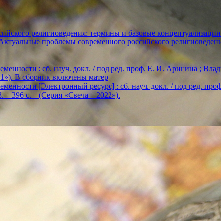
ийского религиоведения: термины и базовые концептуализации
«Актуальные проблемы современного российского религиоведен
енности : сб. науч. докл. / под ред. проф. Е. И. Аринина ; Влади
2021»). В сборник включены матер
енности [Электронный ресурс] : сб. науч. докл. / под ред. проф. Е
. – 396 с. – (Серия «Свеча – 2022»).