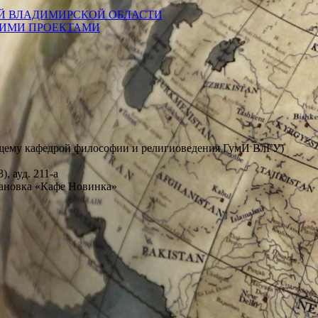
Й ВЛАДИМИРСКОЙ ОБЛАСТИ
КИМИ ПРОЕКТАМИ
едующему кафедрой философии и религиоведения ГумИ ВлГУ)
, ауд. 211-а
остановка «Кафе Новинка»