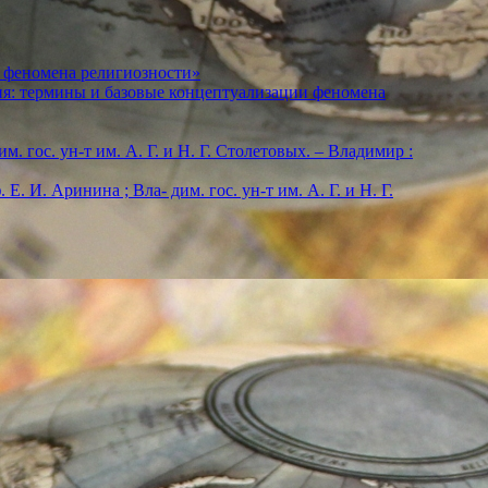
 феномена религиозности»
ия: термины и базовые концептуализации феномена
м. гос. ун-т им. А. Г. и Н. Г. Столетовых. – Владимир :
. И. Аринина ; Вла- дим. гос. ун-т им. А. Г. и Н. Г.