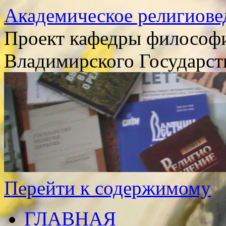
Академическое религиове
Проект кафедры философи
Владимирского Государст
Перейти к содержимому
ГЛАВНАЯ