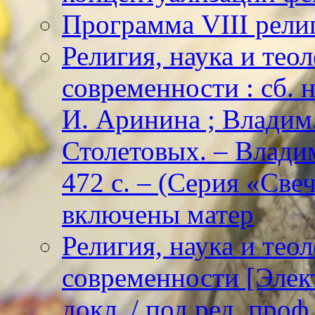
Программа VIII рели
Религия, наука и тео
современности : сб. н
И. Аринина ; Владим. 
Столетовых. – Владим
472 с. – (Серия «Све
включены матер
Религия, наука и тео
современности [Элект
докл. / под ред. проф