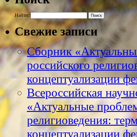
Найти:
Свежие записи
Сборник «Актуальны
российского религио
концептуализации фе
Всероссийская научн
«Актуальные пробле
религиоведения: тер
концептуализации фе