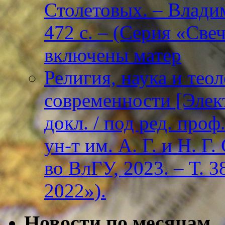
Столетовых. – Владим
472 с. – (Серия «Све
включены матер
Религия, наука и тео
современности [Элект
докл. / под ред. проф
ун-т им. А. Г. и Н. Г
во ВлГУ, 2023. – Т. 3
2022»).
Новости по месяцам