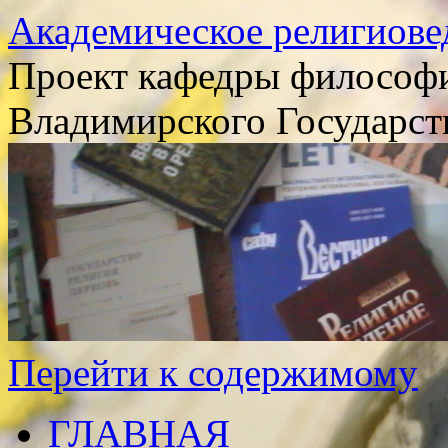
Академическое религиове
Проект кафедры философи
Владимирского Государст
Перейти к содержимому
ГЛАВНАЯ