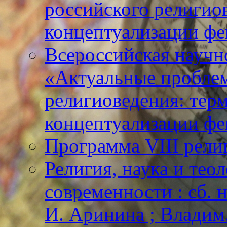
российского религио
концептуализации фе
Всероссийская научн
«Актуальные пробле
религиоведения: тер
концептуализации фе
Программа VIII рели
Религия, наука и тео
современности : сб. н
И. Аринина ; Владим. 