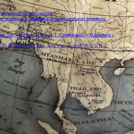
 феномена религиозности»
ия: термины и базовые концептуализации феномена
м. гос. ун-т им. А. Г. и Н. Г. Столетовых. – Владимир :
. И. Аринина ; Вла- дим. гос. ун-т им. А. Г. и Н. Г.