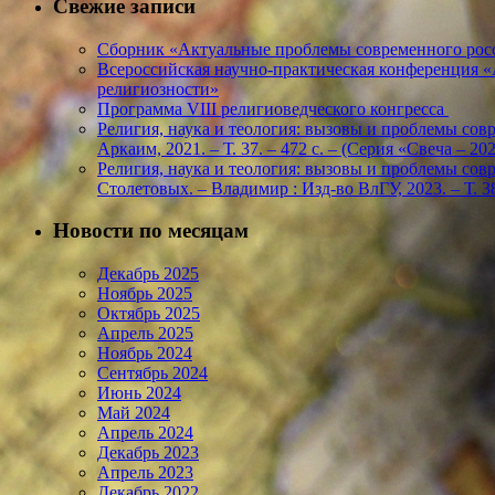
Свежие записи
Сборник «Актуальные проблемы современного росс
Всероссийская научно-практическая конференция 
религиозности»
Программа VIII религиоведческого конгресса
Религия, наука и теология: вызовы и проблемы соврем
Аркаим, 2021. – Т. 37. – 472 с. – (Серия «Свеча – 
Религия, наука и теология: вызовы и проблемы соврем
Столетовых. – Владимир : Изд-во ВлГУ, 2023. – Т. 38
Новости по месяцам
Декабрь 2025
Ноябрь 2025
Октябрь 2025
Апрель 2025
Ноябрь 2024
Сентябрь 2024
Июнь 2024
Май 2024
Апрель 2024
Декабрь 2023
Апрель 2023
Декабрь 2022