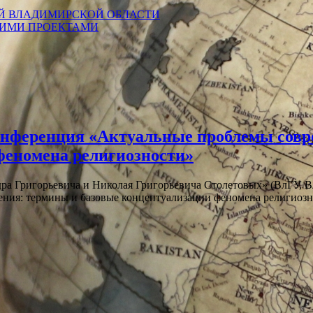
Й ВЛАДИМИРСКОЙ ОБЛАСТИ
КИМИ ПРОЕКТАМИ
онференция «Актуальные проблемы совре
феномена религиозности»
а Григорьевича и Николая Григорьевича Столетовых» (ВлГУ, В
едения: термины и базовые концептуализации феномена рели