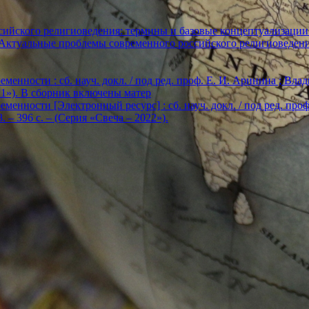
ийского религиоведения: термины и базовые концептуализации
«Актуальные проблемы современного российского религиоведен
енности : сб. науч. докл. / под ред. проф. Е. И. Аринина ; Влади
2021»). В сборник включены матер
енности [Электронный ресурс] : сб. науч. докл. / под ред. проф. Е
. – 396 с. – (Серия «Свеча – 2022»).