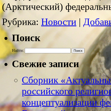
(Арктический) федераль
Рубрика:
Новости
|
Добав
Поиск
Найти:
Свежие записи
Сборник «Актуальны
российского религио
концептуализации фе