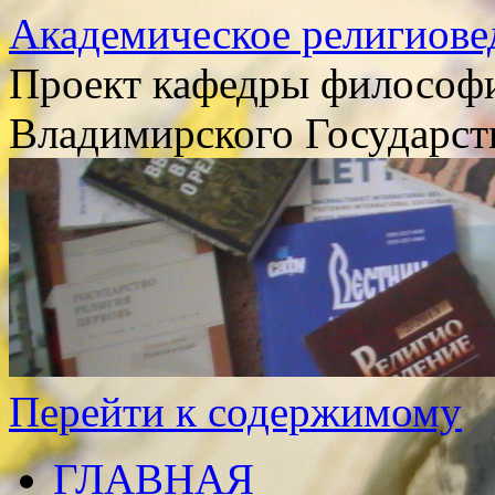
Академическое религиове
Проект кафедры философи
Владимирского Государст
Перейти к содержимому
ГЛАВНАЯ