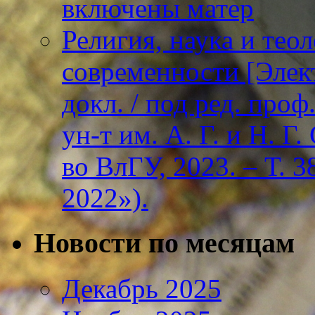
включены матер
Религия, наука и тео
современности [Элект
докл. / под ред. проф
ун-т им. А. Г. и Н. Г
во ВлГУ, 2023. – Т. 3
2022»).
Новости по месяцам
Декабрь 2025