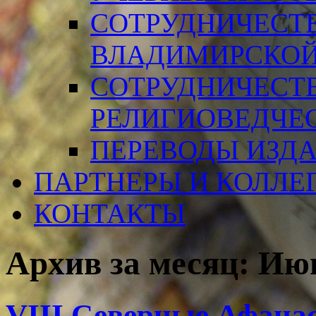
СОТРУДНИЧЕСТ
ВЛАДИМИРСКОЙ
СОТРУДНИЧЕСТ
РЕЛИГИОВЕДЧЕ
ПЕРЕВОДЫ ИЗД
ПАРТНЕРЫ И КОЛЛЕ
КОНТАКТЫ
Архив за месяц:
Июн
VIII Северные Афанас