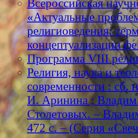
Всероссийская научн
«Актуальные пробле
религиоведения: тер
концептуализации фе
Программа VIII рели
Религия, наука и тео
современности : сб. н
И. Аринина ; Владим. 
Столетовых. – Владим
472 с. – (Серия «Све