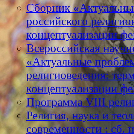
Сборник «Актуальны
российского религио
концептуализации фе
Всероссийская научн
«Актуальные пробле
религиоведения: тер
концептуализации фе
Программа VIII рели
Религия, наука и тео
современности : сб. н