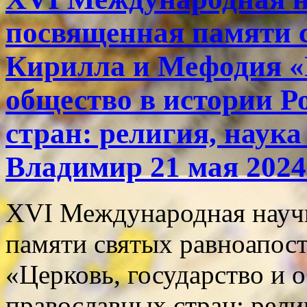
посвященная памяти 
Кирилла и Мефодия «Ц
общество в истории Р
стран: религия, наука
Владимир 21 мая 2024 
XVI Международная науч
памяти святых равноапос
«Церковь, государство и 
православных стран: рели