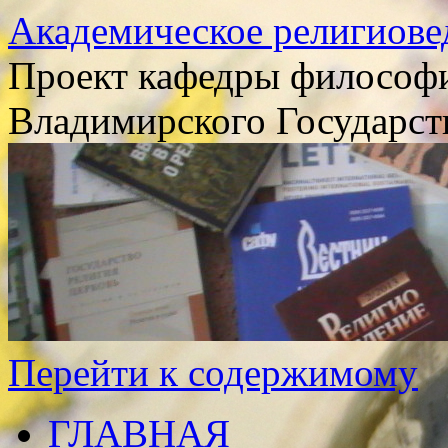
Академическое религиове
Проект кафедры философи
Владимирского Государст
Перейти к содержимому
ГЛАВНАЯ