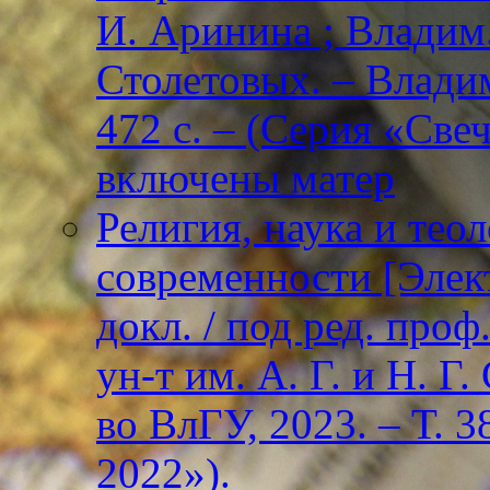
И. Аринина ; Владим. 
Столетовых. – Владим
472 с. – (Серия «Све
включены матер
Религия, наука и тео
современности [Элект
докл. / под ред. проф
ун-т им. А. Г. и Н. Г
во ВлГУ, 2023. – Т. 3
2022»).