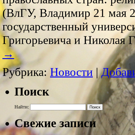
(ВлГУ, Владимир 21 мая 2
государственный универс
Григорьевича и Николая 
→
Рубрика:
Новости
|
Добав
Поиск
Найти:
Свежие записи