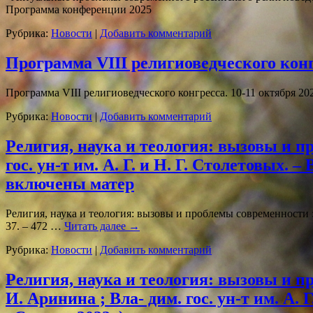
Программа конференции 2025
Рубрика:
Новости
|
Добавить комментарий
Программа VIII религиоведческого кон
Программа VIII религиоведческого конгресса. 10-11 октября 20
Рубрика:
Новости
|
Добавить комментарий
Религия, наука и теология: вызовы и про
гос. ун-т им. А. Г. и Н. Г. Столетовых. –
включены матер
Религия, наука и теология: вызовы и проблемы современности : сб
37. – 472 …
Читать далее
→
Рубрика:
Новости
|
Добавить комментарий
Религия, наука и теология: вызовы и про
И. Аринина ; Вла- дим. гос. ун-т им. А. Г