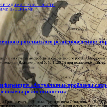
Й ВЛАДИМИРСКОЙ ОБЛАСТИ
КИМИ ПРОЕКТАМИ
енного российского религиоведения: те
енции «Актуальные проблемы современного российского религи
оведения (Владимир, ВлГУ, 12.11.2025) при поддержке грантов
онференция «Актуальные проблемы совре
феномена религиозности»
а Григорьевича и Николая Григорьевича Столетовых» (ВлГУ, В
едения: термины и базовые концептуализации феномена рели