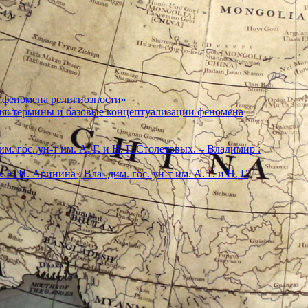
 феномена религиозности»
ия: термины и базовые концептуализации феномена
м. гос. ун-т им. А. Г. и Н. Г. Столетовых. – Владимир :
. И. Аринина ; Вла- дим. гос. ун-т им. А. Г. и Н. Г.