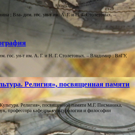
а ; Вла- дим. гос. ун-т им. А. Г. и Н. Г. Столетовых. –
нография
. гос. ун-т им. А. Г. и Н. Г. Столетовых. – Владимир : ВлГУ,
льтура. Религия», посвященная памяти
 Культура. Религия», посвященной памяти М.Г. Писманика,
наук, профессора кафедры культурологии и философии