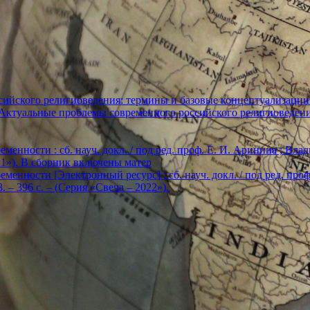
ийского религиоведения: термины и базовые концептуализации
«Актуальные проблемы современного российского религиоведен
енности : сб. науч. докл. / под ред. проф. Е. И. Аринина ; Влади
2021»). В сборник включены матер
енности [Электронный ресурс] : сб. науч. докл. / под ред. проф. Е
. – 396 с. – (Серия «Свеча – 2022»).