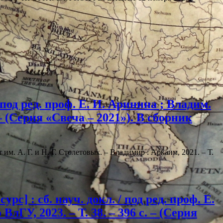
под ред. проф. Е. И. Аринина ; Владим.
. – (Серия «Свеча – 2021»). В сборник
 им. А. Г. и Н. Г. Столетовых. – Владимир : Аркаим, 2021. – Т.
] : сб. науч. докл. / под ред. проф. Е.
ВлГУ, 2023. – Т. 38. – 396 с. – (Серия