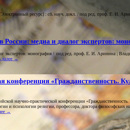
ектронный ресурс] : сб. науч. докл. / под ред. проф. Е. И. Аринин
 в России: медиа и диалог экспертов: мо
г экспертов: монография / под ред. проф. Е. И. Аринина ; Владим
ь далее
→
я конференция «Гражданственность. Ку
ссийской научно-практической конференции «Гражданственность.
логии и психологии религии, профессора, доктора философских 
лее
→