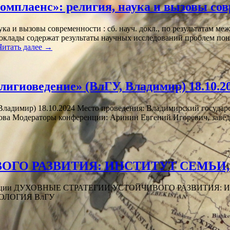
мплаенс»: религия, наука и вызовы со
ка и вызовы современности : сб. науч. докл., по результатам 
Доклады содержат результаты научных исследований проблем по
Читать далее
→
лигиоведение» (ВлГУ, Владимир) 18.10.2
ладимир) 18.10.2024 Место проведения: Владимирский государс
сова Модераторы конференции: Аринин Евгений Игоревич, заве
ОГО РАЗВИТИЯ: ИНСТИТУТ СЕМЬИ
онференции ДУХОВНЫЕ СТРАТЕГИИ УСТОЙЧИВОГО РАЗВИТИ
ОТЕОЛОГИЯ ВлГУ