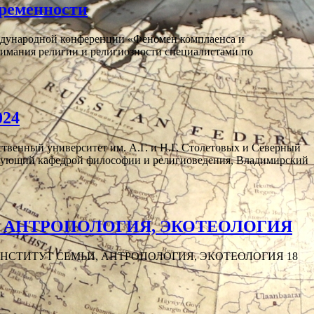
временности
международной конференции «Феномен комплаенса и
нимания религии и религиозности специалистами по
024
твенный университет им. А.Г. и Н.Г. Столетовых и Северный
дующий кафедрой философии и религиоведения, Владимирский
, АНТРОПОЛОГИЯ, ЭКОТЕОЛОГИЯ
Я: ИНСТИТУТ СЕМЬИ, АНТРОПОЛОГИЯ, ЭКОТЕОЛОГИЯ 18