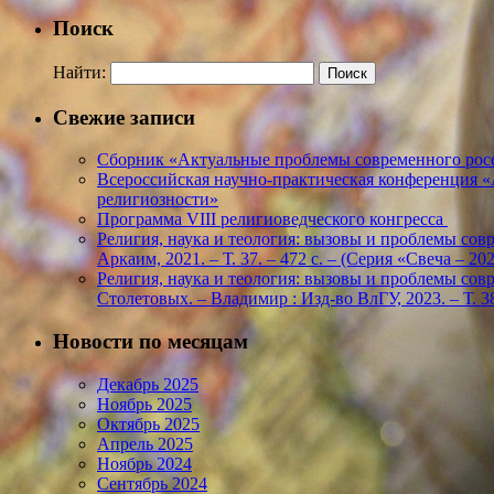
Поиск
Найти:
Свежие записи
Сборник «Актуальные проблемы современного росс
Всероссийская научно-практическая конференция 
религиозности»
Программа VIII религиоведческого конгресса
Религия, наука и теология: вызовы и проблемы соврем
Аркаим, 2021. – Т. 37. – 472 с. – (Серия «Свеча – 
Религия, наука и теология: вызовы и проблемы соврем
Столетовых. – Владимир : Изд-во ВлГУ, 2023. – Т. 38
Новости по месяцам
Декабрь 2025
Ноябрь 2025
Октябрь 2025
Апрель 2025
Ноябрь 2024
Сентябрь 2024