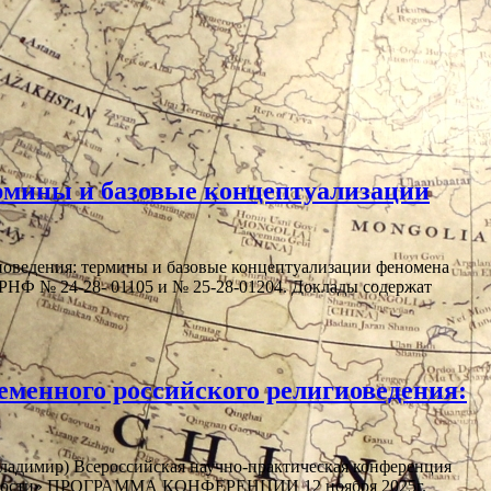
рмины и базовые концептуализации
оведения: термины и базовые концептуализации феномена
 РНФ № 24-28- 01105 и № 25-28-01204. Доклады содержат
менного российского религиоведения:
ладимир) Всероссийская научно-практическая конференция
гиозности» ПРОГРАММА КОНФЕРЕНЦИИ 12 ноября 2025г.