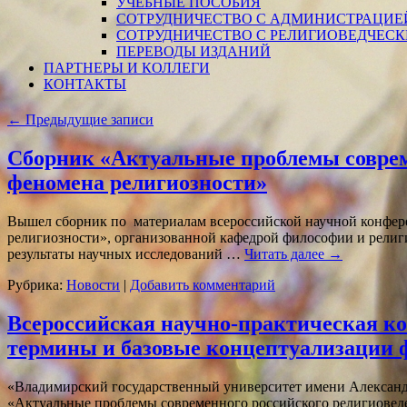
УЧЕБНЫЕ ПОСОБИЯ
СОТРУДНИЧЕСТВО С АДМИНИСТРАЦИЕ
СОТРУДНИЧЕСТВО С РЕЛИГИОВЕДЧЕС
ПЕРЕВОДЫ ИЗДАНИЙ
ПАРТНЕРЫ И КОЛЛЕГИ
КОНТАКТЫ
←
Предыдущие записи
Сборник «Актуальные проблемы соврем
феномена религиозности»
Вышел сборник по материалам всероссийской научной конфер
религиозности», организованной кафедрой философии и религи
результаты научных исследований …
Читать далее
→
Рубрика:
Новости
|
Добавить комментарий
Всероссийская научно-практическая к
термины и базовые концептуализации 
«Владимирский государственный университет имени Александр
«Актуальные проблемы современного российского религиов