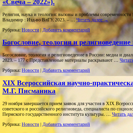
«Свеча – 2022»).
Религия, наука и теология: вызовы и проблемы современности [Эл
Владимир : Изд-во ВлГУ, 2023. – …
Читать далее
→
Рубрика:
Новости
|
Добавить комментарий
Богословие, теология и религиоведение
Богословие, теология и религиоведение в России: медиа и диало
2023. ‒ 177 с Представленные материалы раскрывают …
Читат
Рубрика:
Новости
|
Добавить комментарий
XIX Всероссийская научно-практическа
М.Г. Писманика
29 ноября завершается прием заявок для участия в XIX Всеро
советского и российского религиоведа, специалиста по социо
Пермского государственного института культуры. …
Читать да
Рубрика:
Новости
|
Добавить комментарий