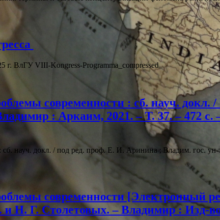
гресса
25 г. ВлГУ VIII-Kongress-Programma_compressed
блемы современности : сб. науч. докл. / 
 Владимир : Аркаим, 2021. – Т. 37. – 472 с
. науч. докл. / под ред. проф. Е. И. Аринина ; Владим. гос. ун-т
блемы современности [Электронный ресурс
. и Н. Г. Столетовых. – Владимир : Изд-во 