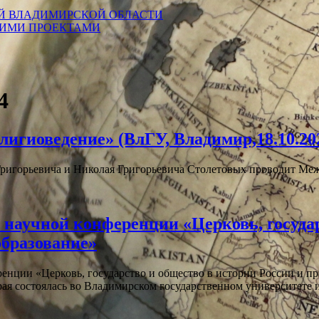
Й ВЛАДИМИРСКОЙ ОБЛАСТИ
КИМИ ПРОЕКТАМИ
4
лигиоведение» (ВлГУ, Владимир,18.10.20
Григорьевича и Николая Григорьевича Столетовых проводит М
научной конференции «Церковь, государ
образование»
ции «Церковь, государство и общество в истории России и прав
ая состоялась во Владимирском государственном университете 