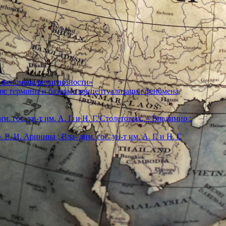
 феномена религиозности»
ия: термины и базовые концептуализации феномена
м. гос. ун-т им. А. Г. и Н. Г. Столетовых. – Владимир :
. И. Аринина ; Вла- дим. гос. ун-т им. А. Г. и Н. Г.