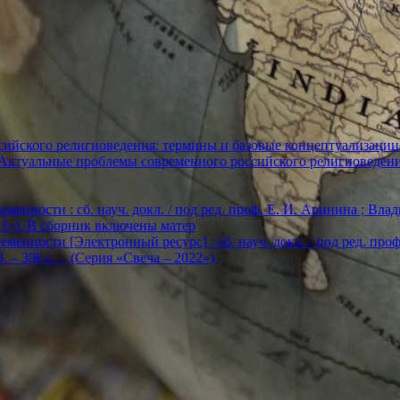
ийского религиоведения: термины и базовые концептуализации
«Актуальные проблемы современного российского религиоведен
енности : сб. науч. докл. / под ред. проф. Е. И. Аринина ; Влади
2021»). В сборник включены матер
енности [Электронный ресурс] : сб. науч. докл. / под ред. проф. Е
. – 396 с. – (Серия «Свеча – 2022»).