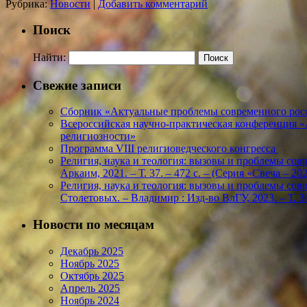
Рубрика:
Новости
|
Добавить комментарий
Поиск
Найти:
Свежие записи
Сборник «Актуальные проблемы современного росс
Всероссийская научно-практическая конференция 
религиозности»
Программа VIII религиоведческого конгресса
Религия, наука и теология: вызовы и проблемы соврем
Аркаим, 2021. – Т. 37. – 472 с. – (Серия «Свеча – 
Религия, наука и теология: вызовы и проблемы соврем
Столетовых. – Владимир : Изд-во ВлГУ, 2023. – Т. 38
Новости по месяцам
Декабрь 2025
Ноябрь 2025
Октябрь 2025
Апрель 2025
Ноябрь 2024