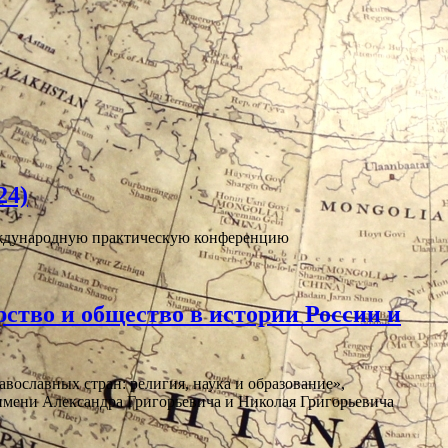
24)
еждународную практическую конференцию
ство и общество в истории России и
ославных стран: религия, наука и образование»,
имени Александра Григорьевича и Николая Григорьевича