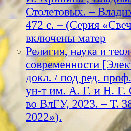
Столетовых. – Владим
472 с. – (Серия «Све
включены матер
Религия, наука и тео
современности [Элект
докл. / под ред. проф
ун-т им. А. Г. и Н. Г
во ВлГУ, 2023. – Т. 3
2022»).