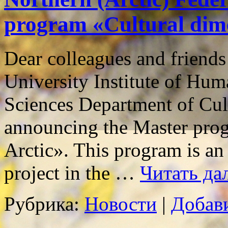
program «Cultural dime
Dear colleagues and friends
University Institute of Huma
Sciences Department of Cult
announcing the Master prog
Arctic». This program is an 
project in the …
Читать да
Рубрика:
Новости
|
Добав