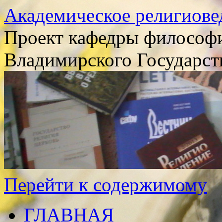
Академическое религиове
Проект кафедры философи
Владимирского Государст
Перейти к содержимому
ГЛАВНАЯ