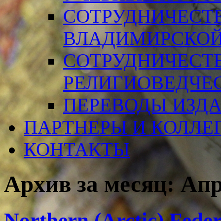
СОТРУДНИЧЕСТ
ВЛАДИМИРСКОЙ
СОТРУДНИЧЕСТ
РЕЛИГИОВЕДЧЕ
ПЕРЕВОДЫ ИЗД
ПАРТНЕРЫ И КОЛЛЕ
КОНТАКТЫ
Архив за месяц:
Апр
Northern (Arctic) Feder