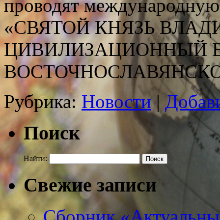
проводят международную
«СВЯТОЙ КНЯЗЬ ВЛАД
ЦИВИЛИЗАЦИОННЫЙ 
ВОСТОЧНОСЛАВЯНСК
Рубрика:
Новости
|
Добав
Поиск
Найти:
Свежие записи
Сборник «Актуальны