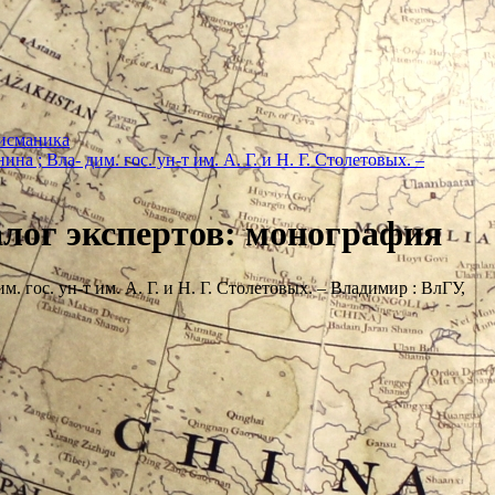
Писманика
а ; Вла- дим. гос. ун-т им. А. Г. и Н. Г. Столетовых. –
иалог экспертов: монография
. гос. ун-т им. А. Г. и Н. Г. Столетовых. – Владимир : ВлГУ,