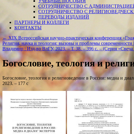
УЧЕБНЫЕ ПОСОБИЯ
СОТРУДНИЧЕСТВО С АДМИНИСТРАЦИЕ
СОТРУДНИЧЕСТВО С РЕЛИГИОВЕДЧЕС
ПЕРЕВОДЫ ИЗДАНИЙ
ПАРТНЕРЫ И КОЛЛЕГИ
КОНТАКТЫ
←
XIX Всероссийская научно-практическая конференция «Граж
Религия, наука и теология: вызовы и проблемы современности [Эл
Владимир : Изд-во ВлГУ, 2023. – Т. 38. – 396 с. – (Серия «Свеча
Богословие, теология и религ
Богословие, теология и религиоведение в России: медиа и диало
2023. ‒ 177 с