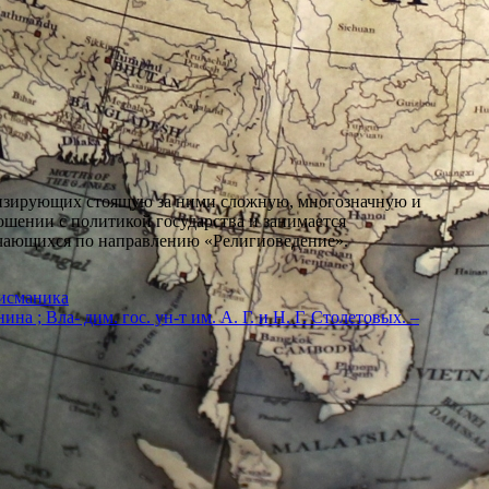
лизирующих стоящую за ними сложную, многозначную и
ошении с политикой государства и занимается
учающихся по направлению «Религиоведение».
Писманика
а ; Вла- дим. гос. ун-т им. А. Г. и Н. Г. Столетовых. –