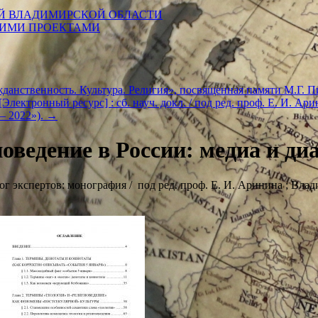
Й ВЛАДИМИРСКОЙ ОБЛАСТИ
КИМИ ПРОЕКТАМИ
данственность. Культура. Религия», посвященная памяти М.Г. 
ектронный ресурс] : сб. науч. докл. / под ред. проф. Е. И. Аринин
 – 2022»).
→
иоведение в России: медиа и д
г экспертов: монография / под ред. проф. Е. И. Аринина ; Владим