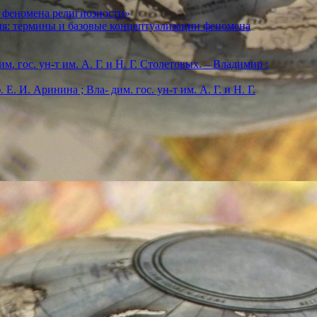
 феномена религиозности»
ия: термины и базовые концептуализации феномена
м. гос. ун-т им. А. Г. и Н. Г. Столетовых. – Владимир :
. И. Аринина ; Вла- дим. гос. ун-т им. А. Г. и Н. Г.