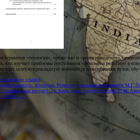
я терминов «теология», «религия» и «религиоведение», симво
х, кто изучает проблемы постижения «феномена религии» в отн
меющих особую прикладную значимость для студентов вузов, об
постоянную ссылку
.
данственность. Культура. Религия», посвященная памяти М.Г. 
ектронный ресурс] : сб. науч. докл. / под ред. проф. Е. И. Аринин
 – 2022»).
→