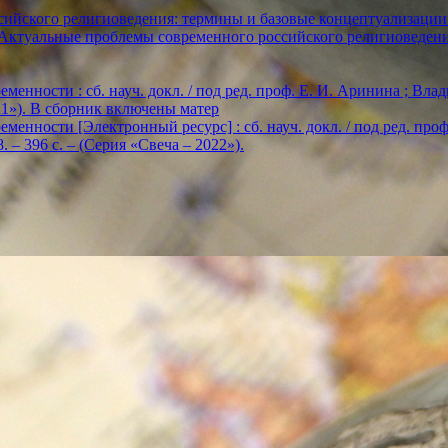
ийского религиоведения: термины и базовые концептуализации
«Актуальные проблемы современного российского религиоведен
енности : сб. науч. докл. / под ред. проф. Е. И. Аринина ; Влади
2021»). В сборник включены матер
енности [Электронный ресурс] : сб. науч. докл. / под ред. проф. Е
. – 396 с. – (Серия «Свеча – 2022»).