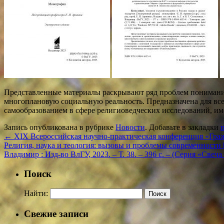
Представленные материалы раскрывают ряд проблем понимани
многоплановую социальную реальность. Предназначена для все
самообразованием в сфере религиоведческих исследований, и
Запись опубликована в рубрике
Новости
. Добавьте в закладки
←
XIX Всероссийская научно-практическая конференция «Граж
Религия, наука и теология: вызовы и проблемы современности [Эл
Владимир : Изд-во ВлГУ, 2023. – Т. 38. – 396 с. – (Серия «Свеча
Поиск
Найти:
Свежие записи