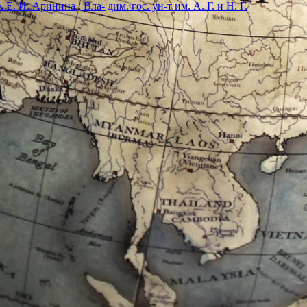
. И. Аринина ; Вла- дим. гос. ун-т им. А. Г. и Н. Г.