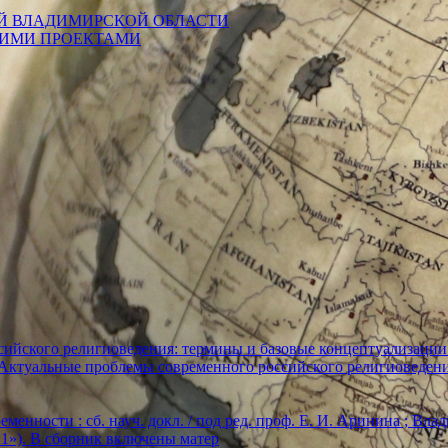
Й ВЛАДИМИРСКОЙ ОБЛАСТИ
КИМИ ПРОЕКТАМИ
ийского религиоведения: термины и базовые концептуализации
«Актуальные проблемы современного российского религиоведен
енности : сб. науч. докл. / под ред. проф. Е. И. Аринина ; Влади
2021»). В сборник включены матер