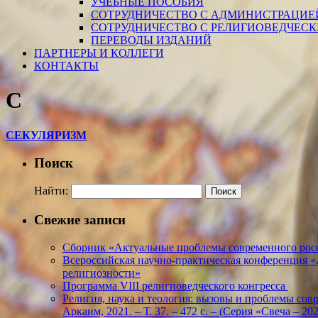
УЧЕБНЫЕ ПОСОБИЯ
СОТРУДНИЧЕСТВО С АДМИНИСТРАЦИЕ
СОТРУДНИЧЕСТВО С РЕЛИГИОВЕДЧЕС
ПЕРЕВОДЫ ИЗДАНИЙ
ПАРТНЕРЫ И КОЛЛЕГИ
КОНТАКТЫ
С
СЕКУЛЯРИЗМ
Поиск
Найти:
Свежие записи
Сборник «Актуальные проблемы современного росс
Всероссийская научно-практическая конференция 
религиозности»
Программа VIII религиоведческого конгресса
Религия, наука и теология: вызовы и проблемы соврем
Аркаим, 2021. – Т. 37. – 472 с. – (Серия «Свеча – 