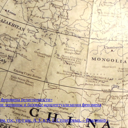
 феномена религиозности»
ия: термины и базовые концептуализации феномена
м. гос. ун-т им. А. Г. и Н. Г. Столетовых. – Владимир :