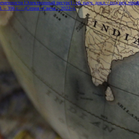
енности [Электронный ресурс] : сб. науч. докл. / под ред. проф. Е
. – 396 с. – (Серия «Свеча – 2022»).