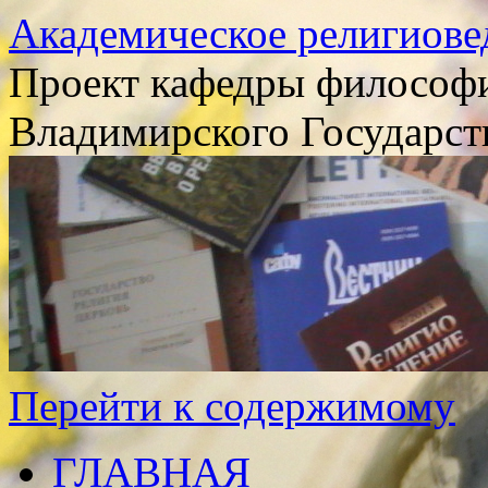
Академическое религиове
Проект кафедры философи
Владимирского Государст
Перейти к содержимому
ГЛАВНАЯ