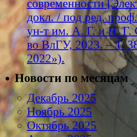
современности [Элект
докл. / под ред. проф
ун-т им. А. Г. и Н. Г
во ВлГУ, 2023. – Т. 3
2022»).
Новости по месяцам
Декабрь 2025
Ноябрь 2025
Октябрь 2025