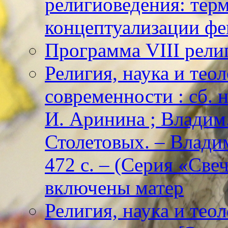
религиоведения: тер
концептуализации фе
Программа VIII рели
Религия, наука и тео
современности : сб. н
И. Аринина ; Владим. 
Столетовых. – Владим
472 с. – (Серия «Све
включены матер
Религия, наука и тео