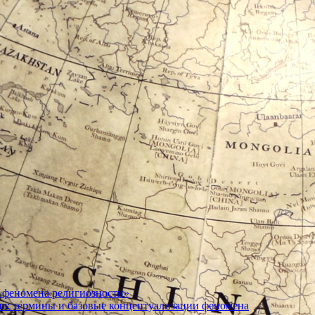
 феномена религиозности»
ия: термины и базовые концептуализации феномена