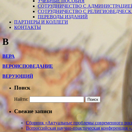
УЧЕБНЫЕ ПОСОБИЯ
СОТРУДНИЧЕСТВО С АДМИНИСТРАЦИЕ
СОТРУДНИЧЕСТВО С РЕЛИГИОВЕДЧЕС
ПЕРЕВОДЫ ИЗДАНИЙ
ПАРТНЕРЫ И КОЛЛЕГИ
КОНТАКТЫ
В
ВЕРА
ВЕРОИСПОВЕДАНИЕ
ВЕРУЮЩИЙ
Поиск
Найти:
Свежие записи
Сборник «Актуальные проблемы современного росс
Всероссийская научно-практическая конференция 