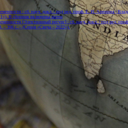
енности : сб. науч. докл. / под ред. проф. Е. И. Аринина ; Влади
2021»). В сборник включены матер
енности [Электронный ресурс] : сб. науч. докл. / под ред. проф. Е
. – 396 с. – (Серия «Свеча – 2022»).