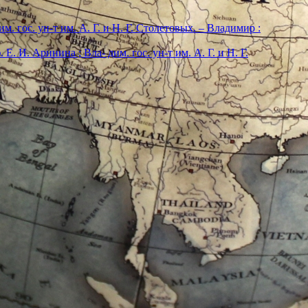
м. гос. ун-т им. А. Г. и Н. Г. Столетовых. – Владимир :
. И. Аринина ; Вла- дим. гос. ун-т им. А. Г. и Н. Г.