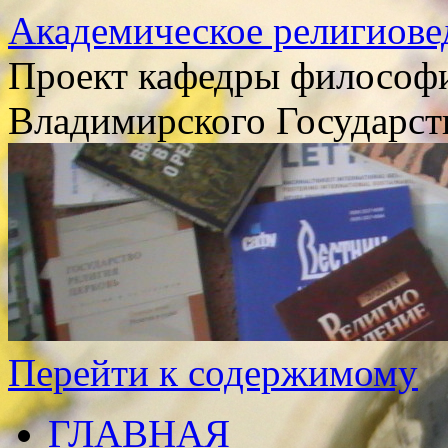
Академическое религиове
Проект кафедры философи
Владимирского Государст
Перейти к содержимому
ГЛАВНАЯ