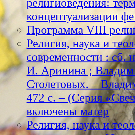
религиоведения: тер
концептуализации фе
Программа VIII рели
Религия, наука и тео
современности : сб. н
И. Аринина ; Владим. 
Столетовых. – Владим
472 с. – (Серия «Све
включены матер
Религия, наука и тео