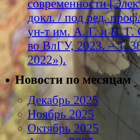
современности [Элект
докл. / под ред. проф
ун-т им. А. Г. и Н. Г
во ВлГУ, 2023. – Т. 3
2022»).
Новости по месяцам
Декабрь 2025
Ноябрь 2025
Октябрь 2025