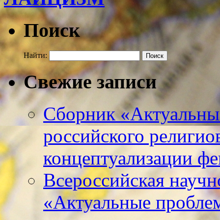
Поиск
Найти:
Свежие записи
Сборник «Актуальны
российского религио
концептуализации фе
Всероссийская научн
«Актуальные пробле