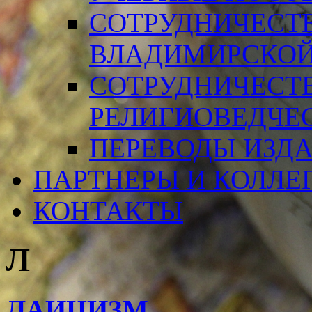
СОТРУДНИЧЕСТ
ВЛАДИМИРСКОЙ
СОТРУДНИЧЕСТ
РЕЛИГИОВЕДЧЕ
ПЕРЕВОДЫ ИЗД
ПАРТНЕРЫ И КОЛЛЕ
КОНТАКТЫ
Л
ЛАИЦИЗМ