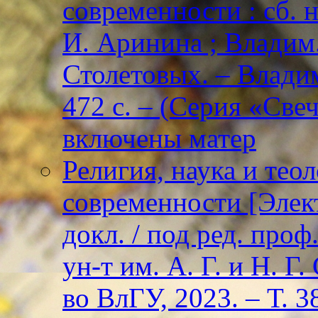
современности : сб. н
И. Аринина ; Владим. 
Столетовых. – Владим
472 с. – (Серия «Све
включены матер
Религия, наука и тео
современности [Элект
докл. / под ред. проф
ун-т им. А. Г. и Н. Г
во ВлГУ, 2023. – Т. 3