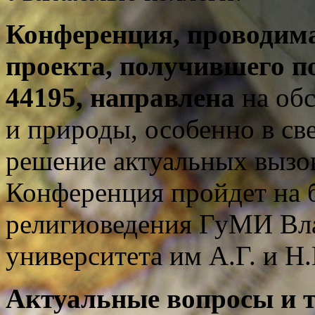
Конференция, проводима
проекта, получившего 
44195, направлена
на обс
и природы, особенно в св
решение актуальных вызо
Конференция пройдет на 
религиоведения ГуМИ Вла
университета им А.Г. и Н.
Актуальные вопросы и 