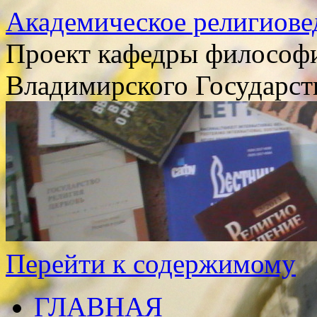
Академическое религиове
Проект кафедры философи
Владимирского Государст
Перейти к содержимому
ГЛАВНАЯ