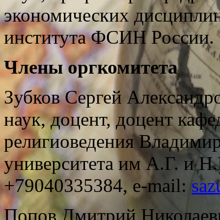
экономических дисципли
института ФСИН России.
Члены оргкомитета
Зубков Сергей Александр
наук, доцент, доцент каф
религиоведения Владимир
университета им А.Г. и Н.
+79040335384, e-mail:
saz
Попов Дмитрий Николаев