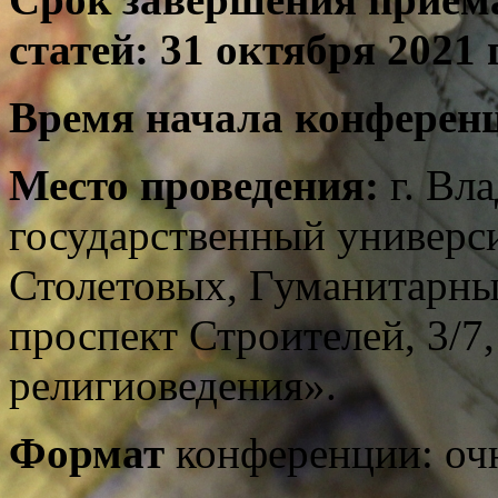
статей: 31 октября 2021 г
Время начала конференци
Место проведения:
г. Вл
государственный университ
Столетовых, Гуманитарный
проспект Строителей, 3/7
религиоведения».
Формат
конференции: оч