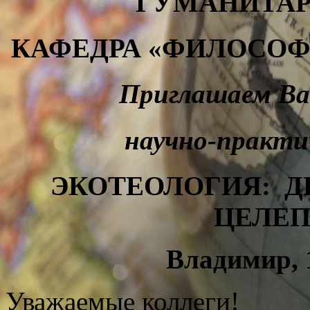
ГУМАНИТАР
КАФЕДРА «ФИЛОСОФ
Приглашаем Ва
научно-практи
ЭКОТЕОЛОГИЯ:
Д
ЦЕЛЕ
Владимир,
Уважаемые коллеги!