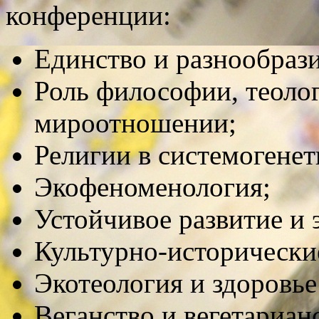
конференции:
Единство и разнообрази
Роль философии, теолог
мироотношении;
Религии в системогенет
Экофеноменология;
Устойчивое развитие и 
Культурно-исторические
Экотеология и здоровье
Веганство и вегетариан