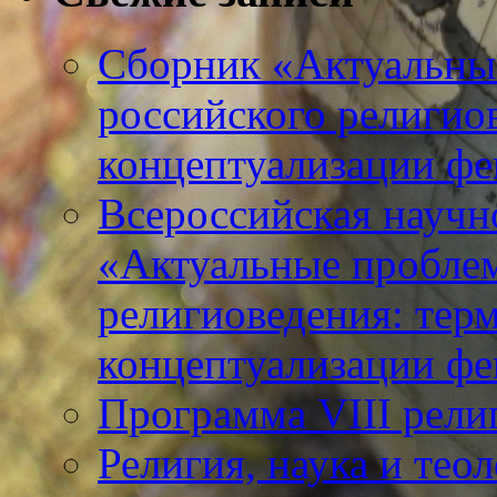
Сборник «Актуальны
российского религио
концептуализации фе
Всероссийская научн
«Актуальные пробле
религиоведения: тер
концептуализации фе
Программа VIII рели
Религия, наука и тео