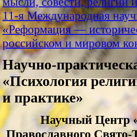
мысли, совести, религии 
11-я Международная науч
«Реформация — историчес
российском и мировом ко
Научно-практическ
«Психология религии
и практике»
Научный Центр «
Православного Свято-