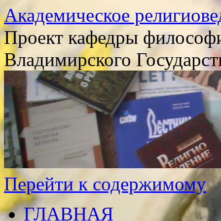
Академическое религиове
Проект кафедры философи
Владимирского Государст
Перейти к содержимому
ГЛАВНАЯ