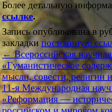
Более детальную информ
ссылке
.
Запись опубликована в р
закладки
постоянную ссы
←
Всероссийская научная
«Гуманистическое содерж
мысли, совести, религии 
11-я Международная науч
«Реформация — историчес
российском и мировом ко