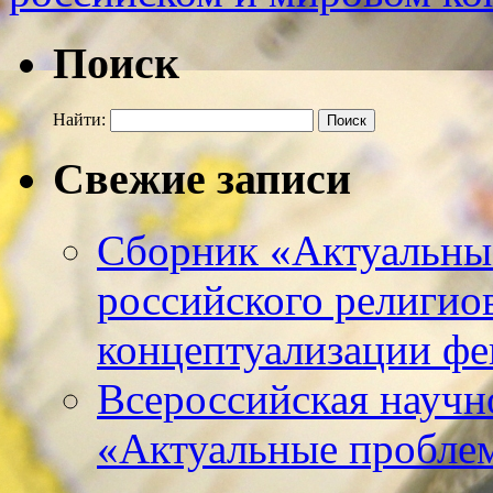
Поиск
Найти:
Свежие записи
Сборник «Актуальны
российского религио
концептуализации фе
Всероссийская научн
«Актуальные пробле