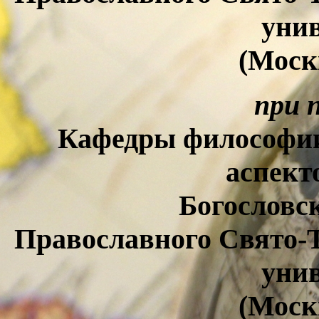
уни
(Моск
при 
Кафедры философии
аспект
Богословс
Православного Свято-
уни
(Моск