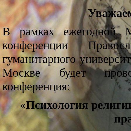
Уважаем
В рамках ежегодной М
конференции Правосла
гуманитарного университ
Москве будет провод
конференция:
«
Психология религии
пр