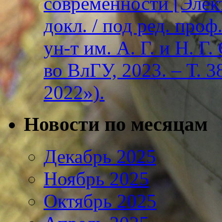
современности [Элект
докл. / под ред. проф
ун-т им. А. Г. и Н. Г
во ВлГУ, 2023. – Т. 3
2022»).
Новости по месяцам
Декабрь 2025
Ноябрь 2025
Октябрь 2025