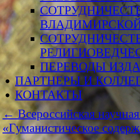
СОТРУДНИЧЕСТ
ВЛАДИМИРСКОЙ
СОТРУДНИЧЕСТ
РЕЛИГИОВЕДЧЕ
ПЕРЕВОДЫ ИЗД
ПАРТНЕРЫ И КОЛЛЕ
КОНТАКТЫ
←
Всероссийская научная
«Гуманистическое содерж