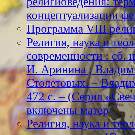
религиоведения: тер
концептуализации фе
Программа VIII рели
Религия, наука и тео
современности : сб. н
И. Аринина ; Владим. 
Столетовых. – Владим
472 с. – (Серия «Све
включены матер
Религия, наука и тео