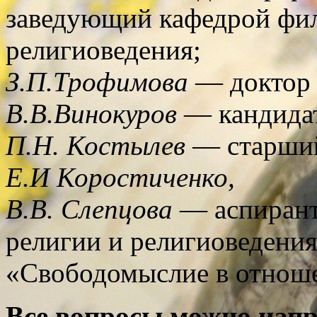
заведующий кафедрой фи
религиоведения;
З.П.Трофимова
— доктор 
В.В.Винокуров
— кандидат
П.Н. Костылев
— старший
Е.И Коростиченко,
В.В. Слепцова
— аспирант
религии и религиоведения
«Свободомыслие в отнош
Все вопросы можно напр