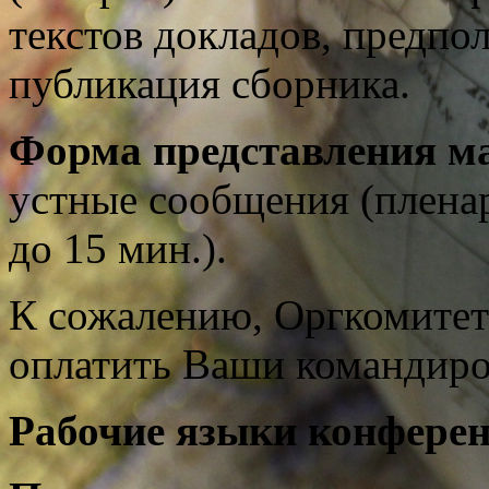
текстов докладов, предпо
публикация сборника.
Форма представления м
устные сообщения (пленар
до 15 мин.).
К сожалению, Оргкомитет
оплатить Ваши командиро
Рабочие языки конферен