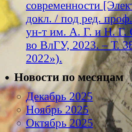
современности [Элект
докл. / под ред. проф
ун-т им. А. Г. и Н. Г
во ВлГУ, 2023. – Т. 3
2022»).
Новости по месяцам
Декабрь 2025
Ноябрь 2025
Октябрь 2025