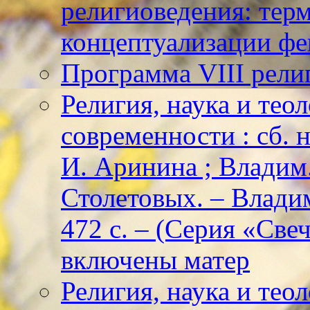
религиоведения: тер
концептуализации фе
Программа VIII рели
Религия, наука и тео
современности : сб. н
И. Аринина ; Владим. 
Столетовых. – Владим
472 с. – (Серия «Све
включены матер
Религия, наука и тео