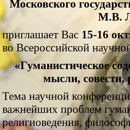
Московского государст
М.В. 
приглашает Вас
15-16 окт
во Всероссийской научно
«Гуманистическое со
мысли, совести,
Тема научной конференции
важнейших проблем гуман
религиоведения, философ