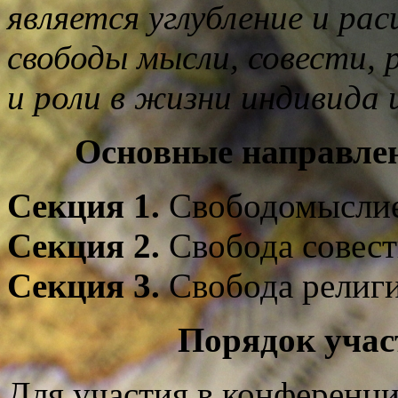
является углубление и ра
свободы мысли, совести, 
и роли в жизни индивида 
Основные направле
Секция 1.
Свободомыслие
Секция 2.
Свобода совест
Секция 3.
Свобода религ
Порядок учас
Для участия в конференц