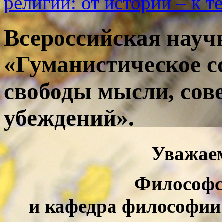
религии: от истории – к 
Всероссийская науч
«Гуманистическое 
свободы мысли, сове
убеждений».
Уважае
Философс
и к
афедра философии 