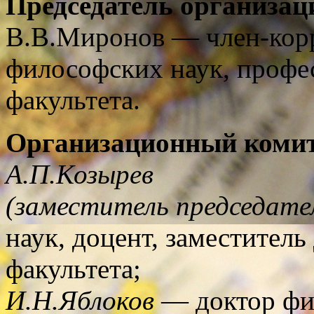
Председатель организац
В.В.Миронов — член-кор
философских наук, профе
факультета.
Организационный комит
А.П.Козырев
(заместитель председате
наук, доцент, заместител
факультета;
И.Н.Яблоков
— доктор фил