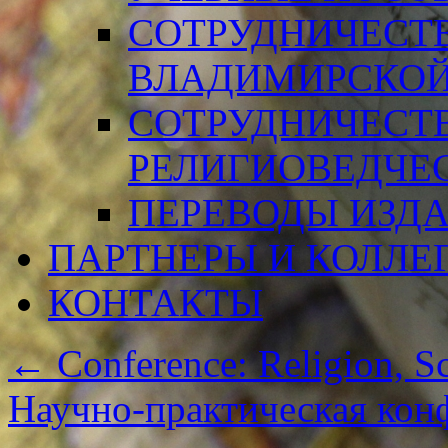
СОТРУДНИЧЕСТ
ВЛАДИМИРСКОЙ
СОТРУДНИЧЕСТ
РЕЛИГИОВЕДЧЕ
ПЕРЕВОДЫ ИЗД
ПАРТНЕРЫ И КОЛЛЕ
КОНТАКТЫ
←
Conference: Religion, Sc
Научно-практическая кон