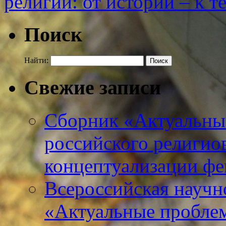
религии: от истории – к 
Поиск
Найти:
Свежие записи
Сборник «Актуальны
российского религио
концептуализации фе
Всероссийская научн
«Актуальные пробле