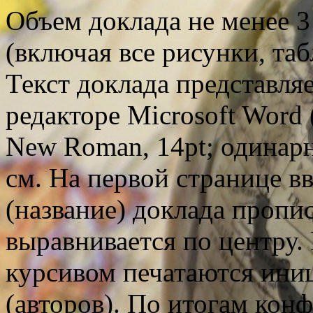
Объем доклада не менее 3 
(включая все рисунки, та
Текст доклада представляе
редакторе Microsoft Word
New Roman, 14pt; одинарн
см. На первой странице вв
(название) доклада пропи
выравнивается по центру.
курсивом печатаются ини
(авторов). По итогам кон