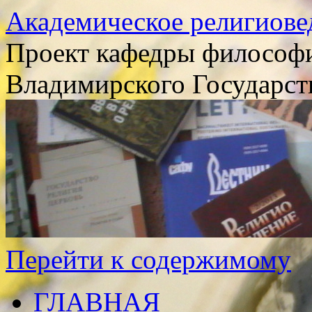
Академическое религиове
Проект кафедры философи
Владимирского Государст
Перейти к содержимому
ГЛАВНАЯ