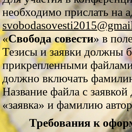
необходимо прислать на 
svobodasovesti2015@gmai
«
Свобода совести
» в пол
Тезисы и заявки должны 
прикрепленными файлами.
должно включать фамилию
Название файла с заявкой
«заявка» и фамилию автор
Требования к офор