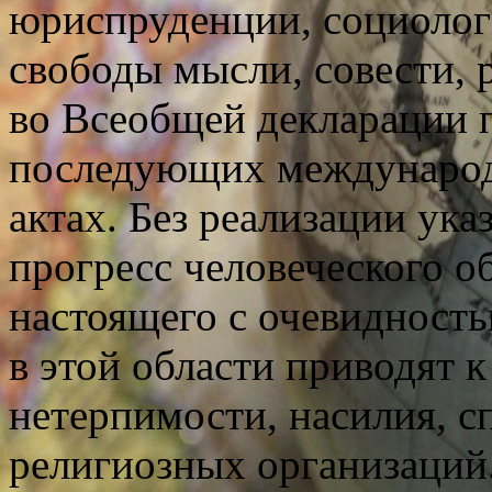
юриспруденции, социолог
свободы мысли, совести, 
во Всеобщей декларации п
последующих международ
актах. Без реализации ук
прогресс человеческого 
настоящего с очевидност
в этой области приводят 
нетерпимости, насилия, 
религиозных организаций