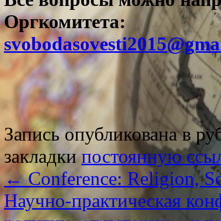
Оргкомитета:
svobod
asovesti
2015@gmai
Запись опубликована в р
закладки
постоянную ссы
←
Conference: Religion, Sc
Научно-практическая кон