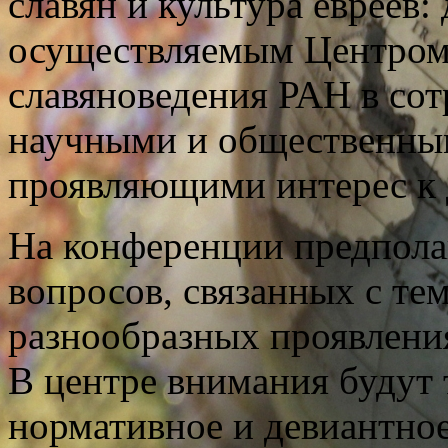
славян и культура евреев: 
осуществляемым Центром 
славяноведения РАН в со
научными и общественны
проявляющими интерес к 
На конференции предпола
вопросов, связанных с те
разнообразных проявлени
В центре внимания будут 
нормативное и девиантное