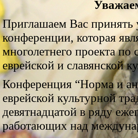
Уважае
Приглашаем Вас принять 
конференции, которая явл
многолетнего проекта по
еврейской и славянской ку
К
онференция “Норма и ан
еврейской культурной тра
девятнадцатой в ряду ежег
работающих над междуна