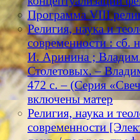
концептуализации фе
Программа VIII рели
Религия, наука и тео
современности : сб. н
И. Аринина ; Владим. 
Столетовых. – Владим
472 с. – (Серия «Све
включены матер
Религия, наука и тео
современности [Элект