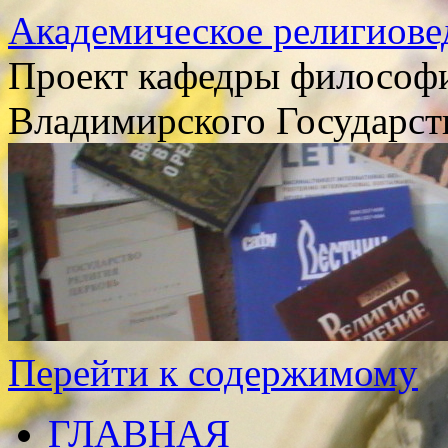
Академическое религиове
Проект кафедры философи
Владимирского Государст
Перейти к содержимому
ГЛАВНАЯ