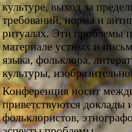
культуре, выход за преде
требований, норма и анти
ритуалах. Эти проблемы п
материале устных и письм
языка, фольклора, литера
культуры, изобразительно
Конференция носит межд
приветствуются доклады и
фольклористов, этнограф
аспекты проблемы.