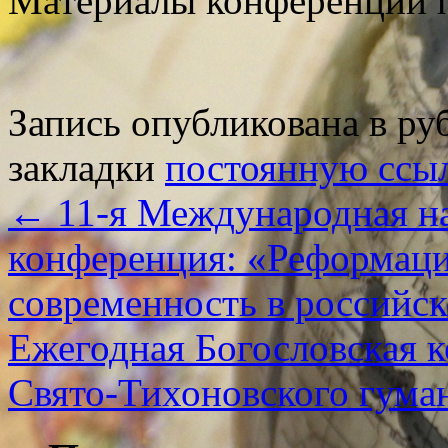
Материалы конференции п
Запись опубликована в р
закладки
постоянную ссы
←
11-я Международная на
конференция: «Реформаци
современность в российск
Ежегодная Богословская 
Свято-Тихоновского гума