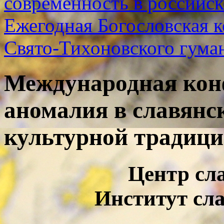
современность в российск
Ежегодная Богословская 
Свято-Тихоновского гума
Международная кон
аномалия в славянс
культурной традиц
Центр сл
Институт сл