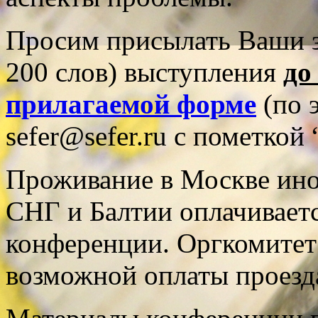
Просим присылать Ваши з
200 слов) выступления
до
прилагаемой форме
(по 
sefer@sefer.ru с пометкой
Проживание в Москве ино
СНГ и Балтии оплачивает
конференции. Оргкомитет 
возможной оплаты проезд