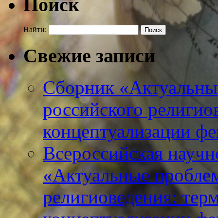
Поиск
Найти:
Свежие записи
Сборник «Актуальны
российского религио
концептуализации фе
Всероссийская научн
«Актуальные пробле
религиоведения: тер