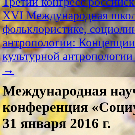
Третий конгресс российск
XVI Международная школ
фольклористике, социолин
антропологии: Концепции
культурной антропологии
→
Международная нау
конференция «Социу
31 января 2016 г.