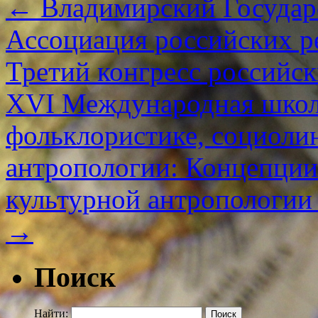
←
Владимирский Государ
Ассоциация российских р
Третий конгресс российск
XVI Международная школ
фольклористике, социолин
антропологии: Концепции
культурной антропологии
→
Поиск
Найти: