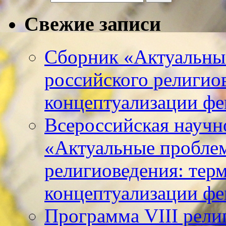
Свежие записи
Сборник «Актуальны
российского религио
концептуализации фе
Всероссийская научн
«Актуальные пробле
религиоведения: тер
концептуализации фе
Программа VIII рели