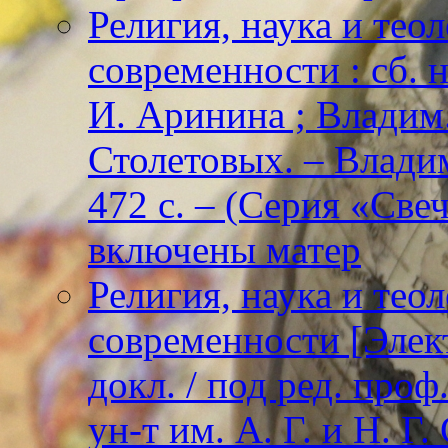
Религия, наука и тео
современности : сб. н
И. Аринина ; Владим. 
Столетовых. – Владим
472 с. – (Серия «Све
включены матер
Религия, наука и тео
современности [Элект
докл. / под ред. проф
ун-т им. А. Г. и Н. Г