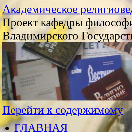
Академическое религиове
Проект кафедры философи
Владимирского Государст
Перейти к содержимому
ГЛАВНАЯ