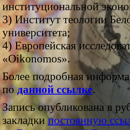
институциональной эконо
3) Институт теологии Бел
университета;
4) Европейская исследова
«Oikonomos».
Более подробная информа
по
данной ссылке
.
Запись опубликована в р
закладки
постоянную ссы