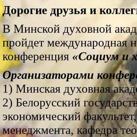
Дорогие друзья и коллег
В Минской духовной акаде
пройдет международная н
конференция
«Социум и 
Организаторами конфер
1)
Минская духовная акад
2) Белорусский государст
экономический факультет
менеджмента, кафедра тео