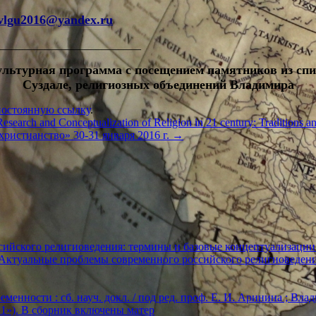
vlgu
2016@yandex.ru
_________________________
культурная программа с посещением памятников из 
Суздале, религиозных объединений Владимира
постоянную ссылку
.
esearch and Conceptualization of Religion in 21 century: Traditions 
ристианство» 30-31 января 2016 г.
→
ийского религиоведения: термины и базовые концептуализации
«Актуальные проблемы современного российского религиоведен
енности : сб. науч. докл. / под ред. проф. Е. И. Аринина ; Влади
2021»). В сборник включены матер