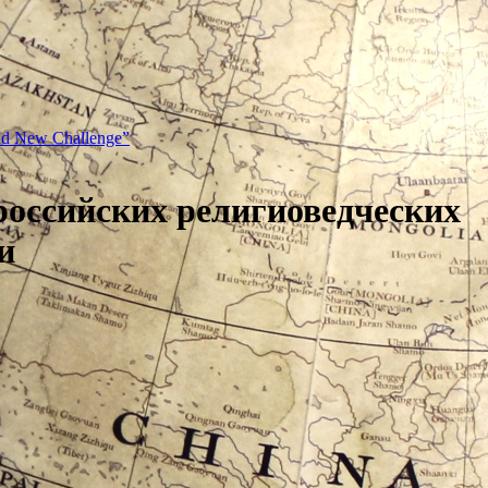
and New Challenge”
российских религиоведческих
и