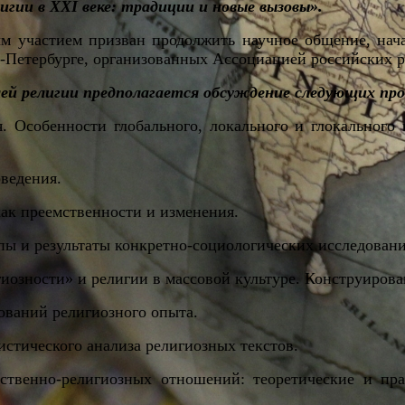
игии в XXI веке: традиции и новые вызовы».
 участием призван продолжить научное общение, нача
т-Петербурге, организованных Ассоциацией российских 
елей религии предполагается обсуждение следующих пр
. Особенности глобального, локального и глокального
ведения.
как преемственности и изменения.
пы и результаты конкретно-социологических исследовани
озности» и религии в массовой культуре. Конструирован
ований религиозного опыта.
стического анализа религиозных текстов.
рственно-религиозных отношений: теоретические и п