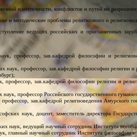
озной идентичности, конфликтов и путей их разрешения
кие и методические проблемы религиозного и религиовед
ступление ведущих российских и приглашенных зару
к, профессор, зав.кафедрой философии и религиове
х наук, профессор, зав.кафедрой философии религии и 
бург);
, профессор, зав.кафедрой философии религии и религ
х наук, профессор Российского государственного гуманит
 профессор, зав.кафедрой религиоведения Амурского го
офских наук, доцент, заместитель директора Государст
ких наук, ведущий научный сотрудник Института всеоб
ук, главный научный сотрудник Института философии и