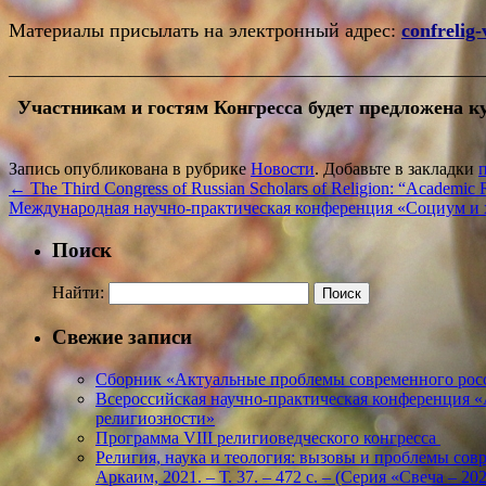
Материалы присылать на электронный адрес:
confrelig-
_______________________________________________________
Участникам и гостям Конгресса будет предложена 
Запись опубликована в рубрике
Новости
. Добавьте в закладки
←
The Third Congress of Russian Scholars of Religion: “Academic R
Международная научно-практическая конференция «Социум и х
Поиск
Найти:
Свежие записи
Сборник «Актуальные проблемы современного росс
Всероссийская научно-практическая конференция 
религиозности»
Программа VIII религиоведческого конгресса
Религия, наука и теология: вызовы и проблемы соврем
Аркаим, 2021. – Т. 37. – 472 с. – (Серия «Свеча – 