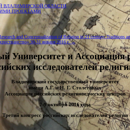
Й ВЛАДИМИРСКОЙ ОБЛАСТИ
КИМИ ПРОЕКТАМИ
esearch and Conceptualization of Religion in 21 century: Traditions 
ристианство» 30-31 января 2016 г.
→
й Университет и Ассоциация 
сийских исследователей религи
Владимирский государственный университет
имени А.Г. и Н. Г. Столетовых
Ассоциация российских религиоведческих центров
7-9 октября 2016 года
Третий конгресс российских исследователей религии