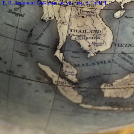
. И. Аринина ; Вла- дим. гос. ун-т им. А. Г. и Н. Г.