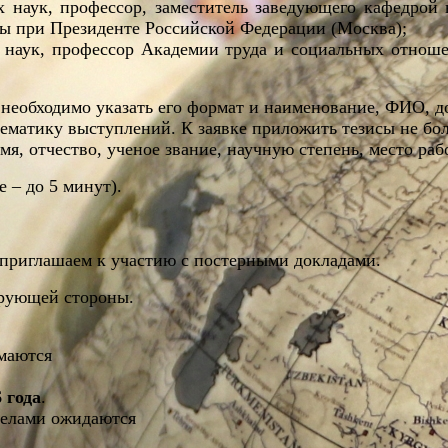
 наук, профессор, заместитель заведующего кафедрой
бы при Президенте Российской Федерации (Москва);
наук, профессор Академии труда и социальных отноше
) необходимо указать его формат и наименование, ФИО, д
ематику выступлений. К заявке приложить тезисы не бол
мя, отчество, ученое звание, научную степень, место раб
 – до 5 минут).
 приглашаем к участию с постерными докладами.
ирующей стороны.
имаются
 года
.
обелами ожидаются