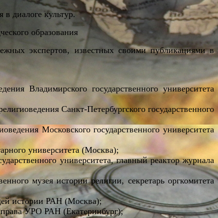
 в диалоге культур.
ческого образования
бежных экспертов, известных своими публикациями в
дения Владимирского государственного университета
религиоведения Санкт-Петербургского государственного
иоведения Московского государственного университета
арного университета (Москва);
сударственного университета, главный реактор журнала
венного музея истории религии, секретарь оргкомитета
щей истории РАН (Москва);
 права УРО РАН (Екатеринбург);