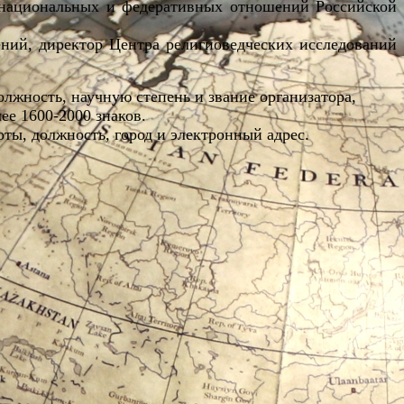
 национальных и федеративных отношений Российской
ний, директор Центра религиоведческих исследований
олжность, научную степень и звание организатора,
ее 1600-2000 знаков.
оты, должность, город и электронный адрес.