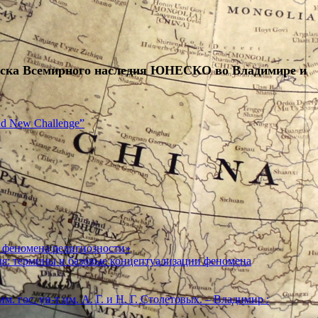
списка Всемирного наследия ЮНЕСКО во Владимире и
and New Challenge”
 феномена религиозности»
ия: термины и базовые концептуализации феномена
м. гос. ун-т им. А. Г. и Н. Г. Столетовых. – Владимир :