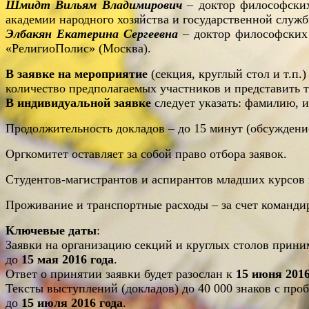
Шмидт Вильям Владимирович
– доктор философских
академии народного хозяйства и государственной служ
Элбакян Екатерина Сергеевна
– доктор философских 
«РелигиоПолис» (Москва).
В заявке на мероприятие
(секция, круглый стол и т.п.
количество предполагаемых участников и представить т
В индивидуальной заявке
следует указать: фамилию, и
Продолжительность докладов – до 15 минут (обсуждение
Оргкомитет оставляет за собой право отбора заявок.
Студентов-магистрантов и аспирантов младших курсов
Проживание и транспортные расходы – за счет команд
Ключевые даты
:
Заявки на организацию секций и круглых столов прин
до
15 мая 2016 года
.
Ответ о принятии заявки будет разослан к
15 июня 2016
Тексты выступлений (докладов) до 40 000 знаков с пр
до
15 июля 2016 года
.