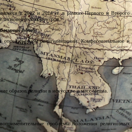
вшееся в 2012 и 2014 гг. в рамках Первого и Второго
религиоведческих центров.
облемных полей:
 в отечественном религиоведении. Конфессиональное и
й.
ие образов религии в искусстве и масс-медиа.
равоприменительные проблемы положения религиозных