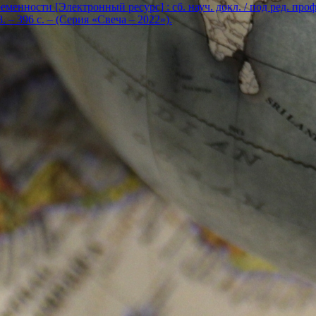
енности [Электронный ресурс] : сб. науч. докл. / под ред. проф. Е
. – 396 с. – (Серия «Свеча – 2022»).