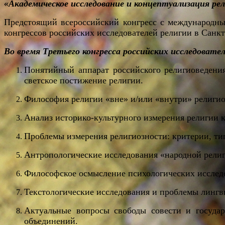
«Академическое исследование и концептуализация рел
Предстоящий всероссийский конгресс с международным
конгрессов российских исследователей религии в Санк
Во время Третьего конгресса российских исследоват
Понятийный аппарат российского религиоведения
светское постижение религии.
Философия религии «вне» и/или «внутри» религио
Анализ историко-культурного измерения религии 
Проблемы измерения религиозности: критерии, ти
Антропологические исследования «народной религи
Философское осмысление психологических исслед
Текстологические исследования и проблемы лингви
Актуальные вопросы свободы совести и госуда
объединений.