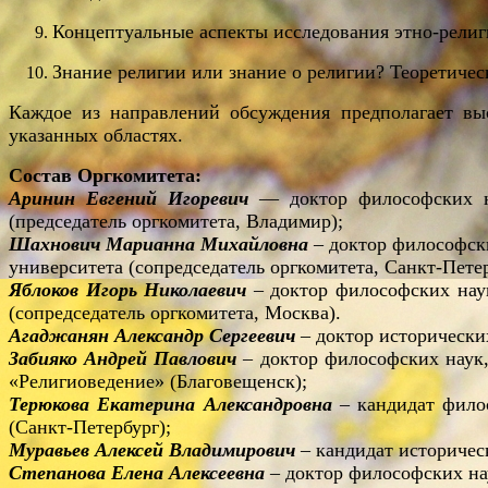
Концептуальные аспекты исследования этно-религи
Знание религии или знание о религии? Теоретичес
Каждое из направлений обсуждения предполагает вы
указанных областях.
Состав Оргкомитета:
Аринин Евгений Игоревич
— доктор философских нау
(председатель оргкомитета, Владимир);
Шахнович Марианна Михайловна
– доктор философски
университета (сопредседатель оргкомитета, Санкт-Петер
Яблоков Игорь Николаевич
– доктор философских наук
(сопредседатель оргкомитета, Москва).
Агаджанян Александр Сергеевич
– доктор исторически
Забияко Андрей Павлович
– доктор философских наук,
«Религиоведение» (Благовещенск);
Терюкова Екатерина Александровна
– кандидат филос
(Санкт-Петербург);
Муравьев Алексей Владимирович
– кандидат историчес
Степанова Елена Алексеевна
– доктор философских на