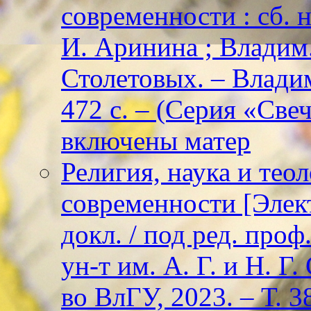
современности : сб. н
И. Аринина ; Владим. 
Столетовых. – Владим
472 с. – (Серия «Све
включены матер
Религия, наука и тео
современности [Элект
докл. / под ред. проф
ун-т им. А. Г. и Н. Г
во ВлГУ, 2023. – Т. 3