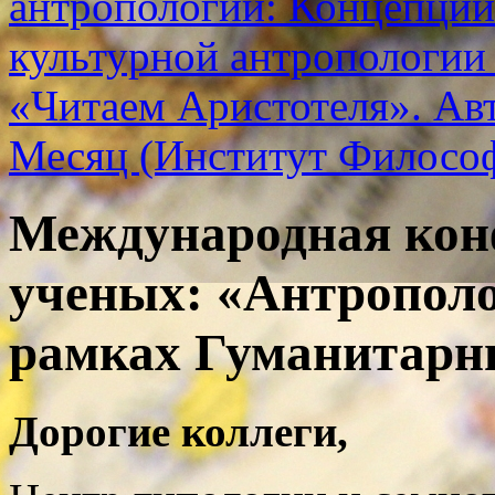
антропологии: Концепции
культурной антропологии
«Читаем Аристотеля». Ав
Месяц (Институт Филосо
Международная кон
ученых: «Антрополо
рамках Гуманитарны
Дорогие коллеги,