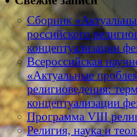
Свежие записи
Сборник «Актуальны
российского религио
концептуализации фе
Всероссийская научн
«Актуальные пробле
религиоведения: тер
концептуализации фе
Программа VIII рели
Религия, наука и тео