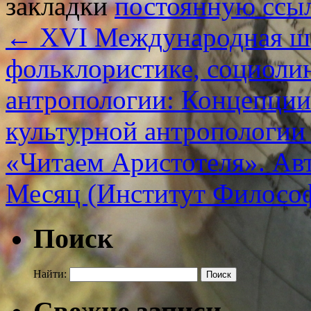
закладки
постоянную ссы
←
XVI Международная шк
фольклористике, социолин
антропологии: Концепции
культурной антропологии
«Читаем Аристотеля». Ав
Месяц (Институт Филосо
Поиск
Найти: