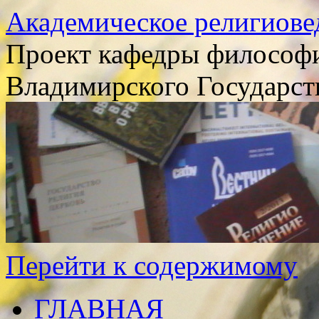
Академическое религиове
Проект кафедры философи
Владимирского Государст
Перейти к содержимому
ГЛАВНАЯ