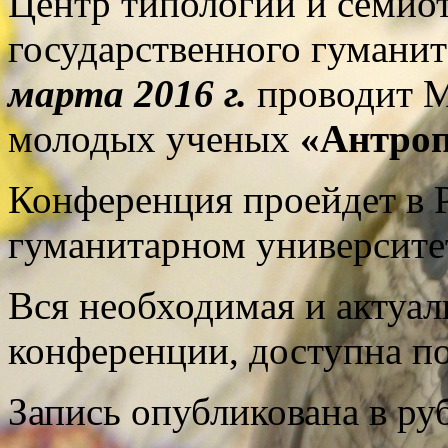
Центр типологии и семио
государственного гуманит
марта 2016 г.
проводит 
молодых ученых
«Антроп
Конференция проейдет в 
гуманитарном университе
Вся необходимая и актуа
конференции, доступна п
Запись опубликована в р