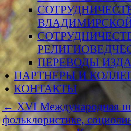
СОТРУДНИЧЕСТ
ВЛАДИМИРСКОЙ
СОТРУДНИЧЕСТ
РЕЛИГИОВЕДЧЕ
ПЕРЕВОДЫ ИЗД
ПАРТНЕРЫ И КОЛЛЕ
КОНТАКТЫ
←
XVI Международная шк
фольклористике, социолин