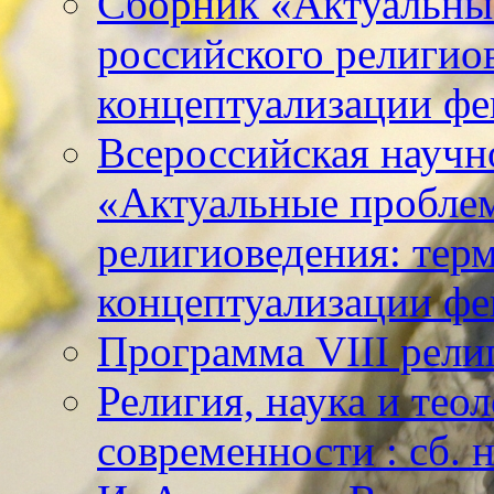
Сборник «Актуальны
российского религио
концептуализации фе
Всероссийская научн
«Актуальные пробле
религиоведения: тер
концептуализации фе
Программа VIII рели
Религия, наука и тео
современности : сб. н