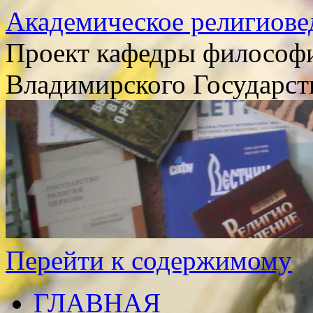
Академическое религиове
Проект кафедры философи
Владимирского Государст
Перейти к содержимому
ГЛАВНАЯ