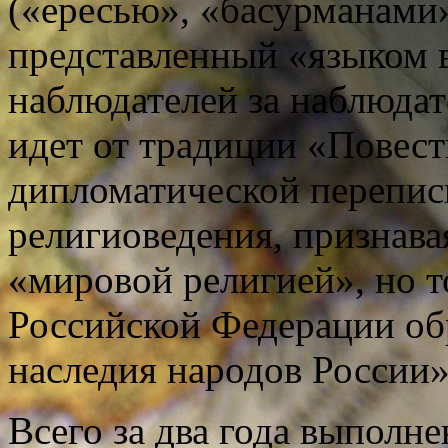
(«ересью», «басурманами» 
представленный «языком 
наблюдателей за наблюдат
идет от традиции «Повести
дипломатической перепис
религиоведения, признава
«мировой религией», но т
Российской Федерации об
наследия народов России»
Всего за два года выполне