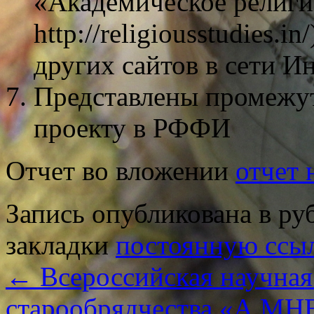
«Академическое религи
http://religiousstudies.i
других сайтов в сети Ин
Представлены промежут
проекту в РФФИ
Отчет во вложении
отчет 
Запись опубликована в р
закладки
постоянную ссы
←
Всероссийская научная
старообрядчества «А М