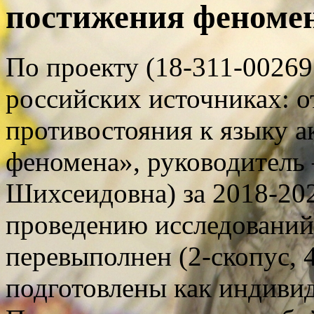
постижения феномен
По проекту (18-311-00269
российских источниках: 
противостояния к языку 
феномена», руководитель
Шихсеидовна) за 2018-202
проведению исследований
перевыполнен (2-скопус,
подготовлены как индивиду