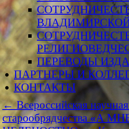
СОТРУДНИЧЕСТ
ВЛАДИМИРСКОЙ
СОТРУДНИЧЕСТ
РЕЛИГИОВЕДЧЕ
ПЕРЕВОДЫ ИЗД
ПАРТНЕРЫ И КОЛЛЕ
КОНТАКТЫ
←
Всероссийская научная
старообрядчества «А М