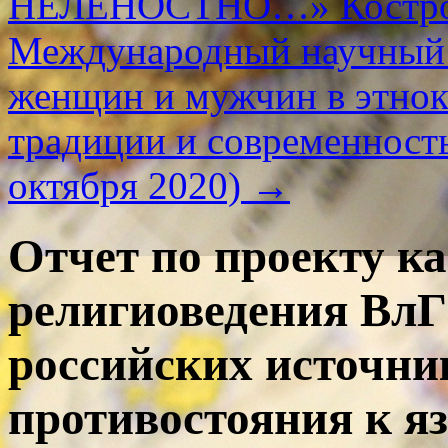
НЕЛЕНОСТНО…» Кострома
Международный научный 
женщин и мужчин в этнок
традиции и современность
октября 2020)
→
Отчет по проекту к
религиоведения ВлГ
российских источни
противостояния к я