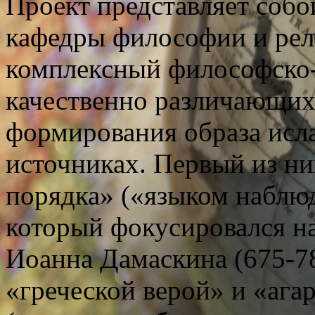
Проект представляет собо
кафедры философии и рел
комплексный философско-
качественно различающих
формирования образа исл
источниках. Первый из ни
порядка» («языком наблюд
который фокусировался н
Иоанна Дамаскина (675-7
«греческой верой» и «аг