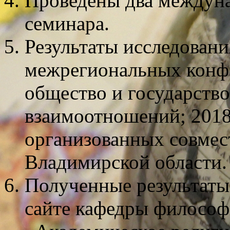
Проведены два междун
семинара.
Результаты исследовани
межрегиональных конфе
общество и государство
взаимоотношений; 2018
организованных совмес
Владимирской области.
Полученные результаты
сайте кафедры философ