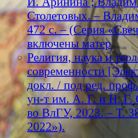
И. Аринина ; Владим. 
Столетовых. – Владим
472 с. – (Серия «Све
включены матер
Религия, наука и тео
современности [Элект
докл. / под ред. проф
ун-т им. А. Г. и Н. Г
во ВлГУ, 2023. – Т. 3
2022»).