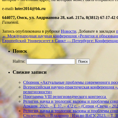
e-mail
: luter2014@bk.ru
644077, Омск, ул. Андрианова 28, каб. 217а, 8(3812) 67-1
Гизиевой.
Запись опубликована в рубрике
Новости
. Добавьте в закладки
←
Международная научная конференция «Религия и образовани
Европейский Университет в Санкт — Петербурге: Конференция
Поиск
Найти:
Свежие записи
Сборник «Актуальные проблемы современного росс
Всероссийская научно-практическая конференция 
религиозности»
Программа VIII религиоведческого конгресса
Религия, наука и теология: вызовы и проблемы соврем
Аркаим, 2021. – Т. 37. – 472 с. – (Серия «Свеча – 
Религия, наука и теология: вызовы и проблемы соврем
Столетовых. – Владимир : Изд-во ВлГУ, 2023. – Т. 38