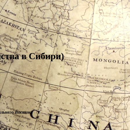
ства в Сибири)
о
Н
него Востока