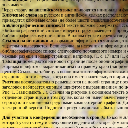
значимость.
Через строку
на английском языке
приводятся инициалы и фами
Ключевые слова
на русском и английском языках располагают
приводятся ключевые слова (не более шести слов/словосочетан
Библиографический список.
В тексте должны содержаться ссы
«Библиографический список» и через строку помещается прону
библиографическому описанию. В одном пункте перечня следу
Ссылки на источники
информации оформляются числами, закл
тщательно выверяются. Если ссылка на источник информации в т
библиографическом списке следующего порядкового номера и с
каждый раз еще и номер страницы, например, [1, с. 17] или [1, с
Таблицы
помещаются на новой странице после библиографичес
жирным шрифтом с выравниванием по правому краю (например,
центру. Ссылка на таблицу в основном тексте оформляется жир
странице, а в том случае, когда она имеет значительную ширин
Рисунки
последовательно размещаются на новой странице посл
заголовок набирается жирным шрифтом с выравниванием по цент
Рис. 1. Зависимость…). Ссылка на рисунок в основном тексте 
отдельной странице, а в том случае, когда он имеет значитель
серого) или выполнены средствами компьютерной графики. Доп
электронной версии. Подписи к рисункам должны быть выпол
Для участия в конференции необходимо в срок
до 15 июня 20
которой указать тему и следующие сведения об авторе: фамилия,
авторов – почтовый адрес, на который мож