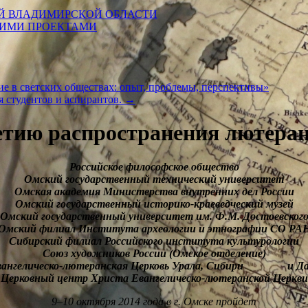
Й ВЛАДИМИРСКОЙ ОБЛАСТИ
КИМИ ПРОЕКТАМИ
е в светских обществах: опыт, проблемы, перспективы»
 студентов и аспирантов.
→
летию распространения лютеран
Российское философское общество
Омский государственный технический университет
Омская академия Министерства внутренних дел России
Омский государственный историко-краеведческий музей
Омский государственный университет им. Ф.М. Достоевског
Омский филиал Института археологии и этнографии СО РА
Сибирский филиал Российского института культурологии
Союз художников России (Омское отделение)
ко-лютеранская Церковь Урала, Сибири и Даль
Церковный центр Христа Евангелическо-лютеранской Церкви
9–10 октября 2014 года в г. Омске пройдет