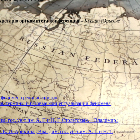
 Секретарю оргкомитета конференции
–
Ксении Юрьевне
 феномена религиозности»
ия: термины и базовые концептуализации феномена
м. гос. ун-т им. А. Г. и Н. Г. Столетовых. – Владимир :
. И. Аринина ; Вла- дим. гос. ун-т им. А. Г. и Н. Г.