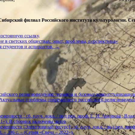
7-42 Сибирский филиал Российского института культурологии.
постоянную ссылку
.
е в светских обществах: опыт, проблемы, перспективы»
 студентов и аспирантов.
→
ийского религиоведения: термины и базовые концептуализации
«Актуальные проблемы современного российского религиоведен
енности : сб. науч. докл. / под ред. проф. Е. И. Аринина ; Влади
2021»). В сборник включены матер
енности [Электронный ресурс] : сб. науч. докл. / под ред. проф. Е
. – 396 с. – (Серия «Свеча – 2022»).