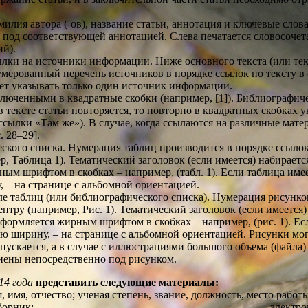
лия автора (-ов), название статьи, аннотация и ключевые слова
 под соответствующей аннотацией. Слева печатается словосочета
ий).
лки на источники информации. Ниже основного текста (или текс
мерованный перечень источников в порядке ссылок по тексту в
ет указывать только один источник информации.
юченными в квадратные скобки (например, [1]). Библиографиче
ексте статьи повторяется, то повторно в квадратных скобках ук
сылки «Там же»). В случае, когда ссылаются на различные мате
. 28–29].
кого списка. Нумерация таблиц производится в порядке ссылок
 Таблица 1). Тематический заголовок (если имеется) набирае
ным шрифтом в скобках – например, (табл. 1). Если таблица им
у, – на странице с альбомной ориентацией.
е таблиц (или библиографического списка). Нумерация рисунко
ру (например, Рис. 1). Тематический заголовок (если имеется) 
оформляется жирным шрифтом в скобках – например, (рис. 1). Е
ную ширину, – на странице с альбомной ориентацией. Рисунки мо
ускается, а в случае с иллюстрациями большого объема (файла)
нены непосредственно под рисунком.
14 года
представить следующие материалы:
– заявку
 имя, отчество; ученая степень, звание, должность, место работ
ет быть отправлен сборник; – электронный в