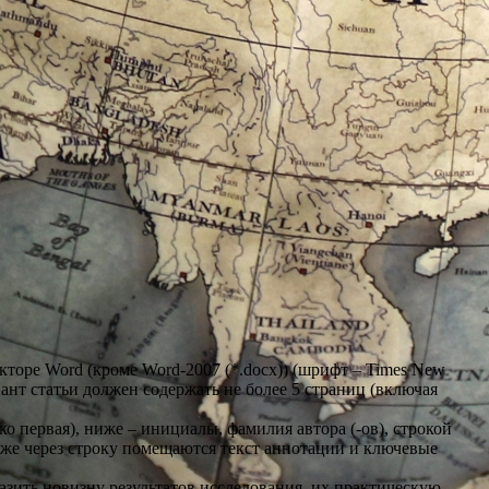
-2007 (*.docx)) (шрифт – Times New
ант статьи должен содержать не более 5 страниц (включая
ко первая), ниже – инициалы, фамилия автора (-ов), строкой
 Ниже через строку помещаются текст аннотации и ключевые
азить новизну результатов исследования, их практическую