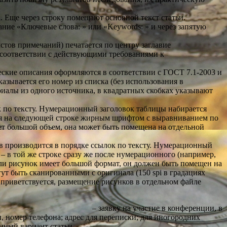
. Еще через строку помещают основной текст статьи.
ние «Ключевые слова: » или «Keywords: » и через запятую
тов примечаний) печатается по центру заглавие
 соответствии с действующими требованиями к
ские описания оформляются в соответствии с ГОСТ 7.1-2003 и
азывается его номер из списка (без использования в
риалы из одного источника, в квадратных скобках указывают
 по тексту. Нумерационный заголовок таблицы набирается
тся на следующей строке жирным шрифтом с выравниванием по
еет большой объем, она может быть помещена на отдельной
в производится в порядке ссылок по тексту. Нумерационный
– в той же строке сразу же после нумерационного (например,
сли рисунок имеет большой формат, он должен быть помещен на
гут быть сканированными с оригинала (150 spi в градациях
 приветствуется, размещение рисунков в отдельном файле
 на участие в конференции, в
ы, номер телефона; адрес для переписки; для иногородних
ариант статьи.