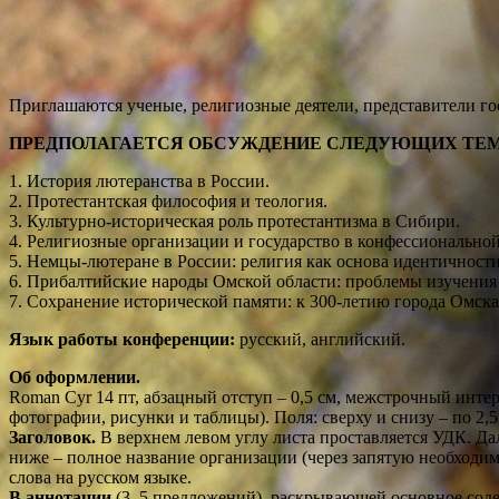
Приглашаются ученые, религиозные деятели, представители го
ПРЕДПОЛАГАЕТСЯ ОБСУЖДЕНИЕ СЛЕДУЮЩИХ ТЕМ
1. История лютеранства в России.
2. Протестантская философия и теология.
3. Культурно-историческая роль протестантизма в Сибири.
4. Религиозные организации и государство в конфессиональной
5. Немцы-лютеране в России: религия как основа идентичности
6. Прибалтийские народы Омской области: проблемы изучения 
7. Сохранение исторической памяти: к 300-летию города Омска
Язык работы конференции:
русский, английский.
Об оформлении.
Статью необходимо набрать 
Roman Cyr 14 пт, абзацный отступ – 0,5 см, межстрочный интер
фотографии, рисунки и таблицы). Поля: сверху и снизу – по 2,5;
Заголовок.
В верхнем левом углу листа проставляется УДК. Дале
ниже – полное название организации (через запятую необходимо
слова на русском языке.
В аннотации
(3–5 предложений), раскрывающей основное содер