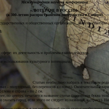
Международная научная конференция
«ЛЮТЕРАНЕ В РОССИИ»
(к 300-летию распространения лютеранства в Сибири)
сударственных и общественных организаций, деятели культуры
:
 сфере: их деятельность и проблемы взаимодействия.
.
и использования культурного потенциала.
.
в текстовом редакторе Word (кроме Word
вал – полуторный, без переносов в словах). Окончательный вари
 слева и справа – по 2 см.
е, по центру, печатается название статьи (прописная буква толь
 указать город, если этого не следует из названия, и страну).
жание статьи, и в заключительной части статьи необходимо отр