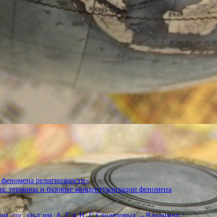
 феномена религиозности»
ия: термины и базовые концептуализации феномена
м. гос. ун-т им. А. Г. и Н. Г. Столетовых. – Владимир :