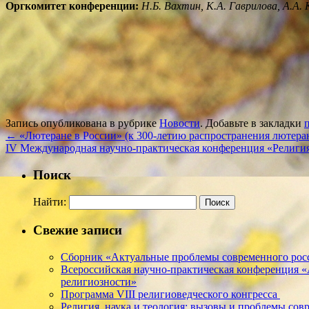
Оргкомитет конференции:
Н.Б. Вахтин, К.А. Гаврилова, А.А. 
Запись опубликована в рубрике
Новости
. Добавьте в закладки
←
«Лютеране в России» (к 300-летию распространения лютера
IV Международная научно-практическая конференция «Религи
Поиск
Найти:
Свежие записи
Сборник «Актуальные проблемы современного росс
Всероссийская научно-практическая конференция 
религиозности»
Программа VIII религиоведческого конгресса
Религия, наука и теология: вызовы и проблемы соврем