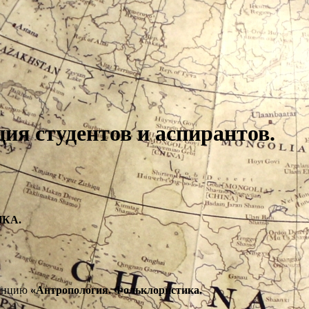
ия студентов и аспирантов.
КА.
ренцию
«Антропология. Фольклористика.