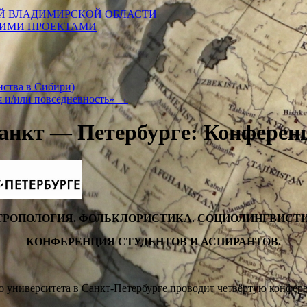
Й ВЛАДИМИРСКОЙ ОБЛАСТИ
КИМИ ПРОЕКТАМИ
нства в Сибири)
я и/или повседневность»
→
анкт — Петербурге: Конференц
ТРОПОЛОГИЯ
.
ФОЛЬКЛОРИСТИКА
.
СОЦИОЛИНГВИСТИ
КОНФЕРЕНЦИЯ СТУДЕНТОВ И АСПИРАНТОВ.
о университета в Санкт-Петербурге проводит четвёртую конфе