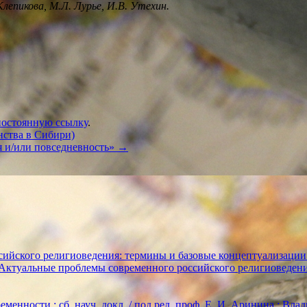
Клепикова, М.Л. Лурье, И.В. Утехин.
постоянную ссылку
.
нства в Сибири)
я и/или повседневность»
→
ийского религиоведения: термины и базовые концептуализации
«Актуальные проблемы современного российского религиоведен
енности : сб. науч. докл. / под ред. проф. Е. И. Аринина ; Влади