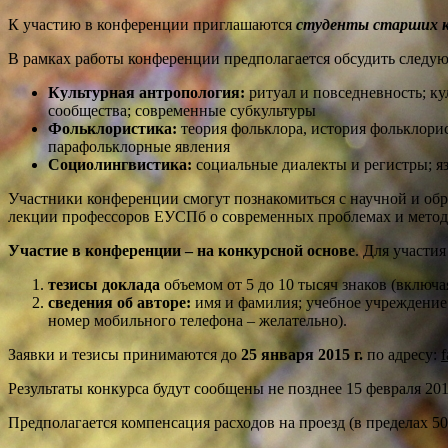
К участию в конференции приглашаются
студенты старших к
В рамках работы конференции предполагается обсудить следу
Культурная антропология:
ритуал и повседневность; к
сообщества; современные субкультуры
Фольклористика:
теория фольклора, история фольклори
парафольклорные явления
Социолингвистика:
социальные диалекты и регистры; я
Участники конференции смогут познакомиться с научной и обр
лекции профессоров ЕУСПб о современных проблемах и метод
Участие в конференции – на конкурсной основе
. Для участи
тезисы доклада
объемом от 5 до 10 тысяч знаков (включа
сведения об авторе:
имя и фамилия; учебное учреждение и
номер мобильного телефона – желательно).
Заявки и тезисы принимаются до
25 января 2015 г.
по адресу:
Результаты конкурса будут сообщены не позднее 15 февраля 201
Предполагается компенсация расходов на проезд (в пределах 5