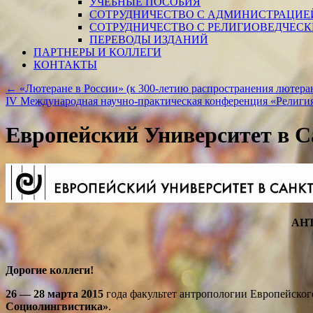
УЧЕБНЫЕ ПОСОБИЯ
СОТРУДНИЧЕСТВО С АДМИНИСТРАЦИЕ
СОТРУДНИЧЕСТВО С РЕЛИГИОВЕДЧЕС
ПЕРЕВОДЫ ИЗДАНИЙ
ПАРТНЕРЫ И КОЛЛЕГИ
КОНТАКТЫ
←
«Лютеране в России» (к 300-летию распространения лютера
IV Международная научно-практическая конференция «Религи
Европейский Университет в С
АН
Дорогие коллеги!
26 — 28 марта 2015
года факультет антропологии Европейског
Социолингвистика»
.