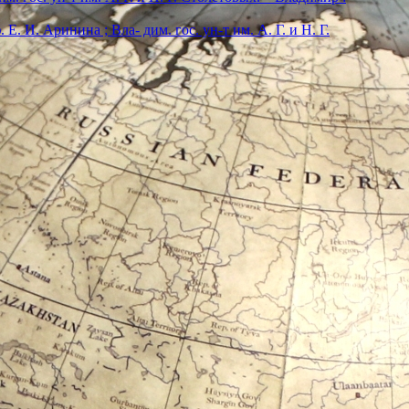
. И. Аринина ; Вла- дим. гос. ун-т им. А. Г. и Н. Г.