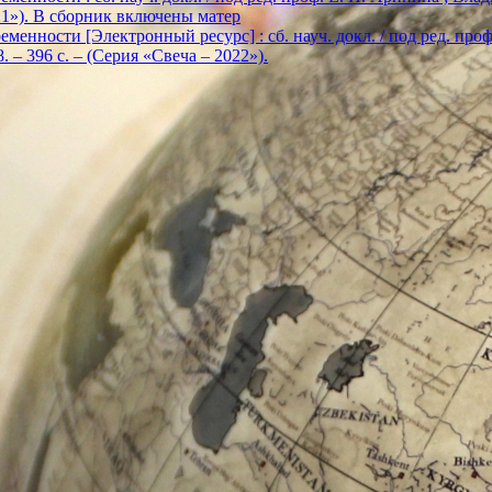
2021»). В сборник включены матер
енности [Электронный ресурс] : сб. науч. докл. / под ред. проф. Е
. – 396 с. – (Серия «Свеча – 2022»).