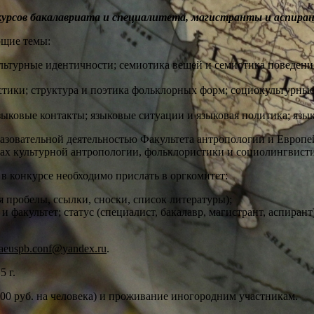
урсов бакалавриата и специалитета, магистранты и аспира
ющие темы:
ультурные идентичности; семиотика вещей и семиотика поведен
стики; структура и поэтика фольклорных форм; социокультурны
зыковые контакты; языковые ситуации и языковая политика; язык
азовательной деятельностью Факультета антропологии и Европе
ах культурной антропологии, фольклористики и социолингвист
я в конкурсе необходимо прислать в оргкомитет:
я пробелы, ссылки, сноски, список литературы);
 факультет; статус (специалист, бакалавр, магистрант, аспирант
faeuspb.conf@yandex.ru
.
5 г.
000 руб. на человека) и проживание иногородним участникам.