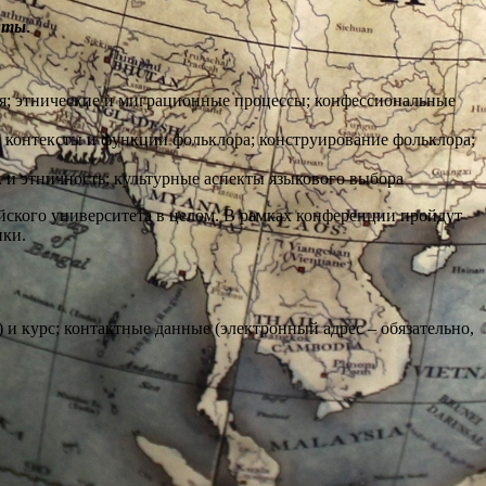
нты
.
ия; этнические и миграционные процессы; конфессиональные
е контексты и функции фольклора; конструирование фольклора;
 и этничность; культурные аспекты языкового выбора
йского университета в целом. В рамках конференции пройдут
ики.
) и курс; контактные данные (электронный адрес – обязательно,