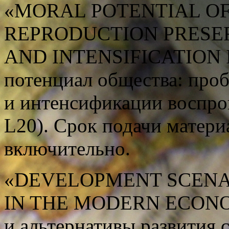
«MORAL POTENTIAL OF
REPRODUCTION PRESE
AND INTENSIFICATION 
потенциал общества: про
и интенсификации воспро
L20). Срок подачи материа
включительно.
«DEVELOPMENT SCENA
IN THE MODERN ECONO
и альтернативы развития