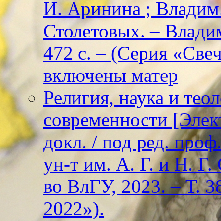
И. Аринина ; Владим. 
Столетовых. – Владим
472 с. – (Серия «Све
включены матер
Религия, наука и тео
современности [Элект
докл. / под ред. проф
ун-т им. А. Г. и Н. Г
во ВлГУ, 2023. – Т. 3
2022»).