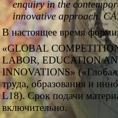
enquiry in the contempor
innovative approach. CA
В настоящее время форми
«GLOBAL COMPETITIO
LABOR, EDUCATION A
INNOVATIONS» («Глобаль
труда, образования и ин
L18). Срок подачи материа
включительно.