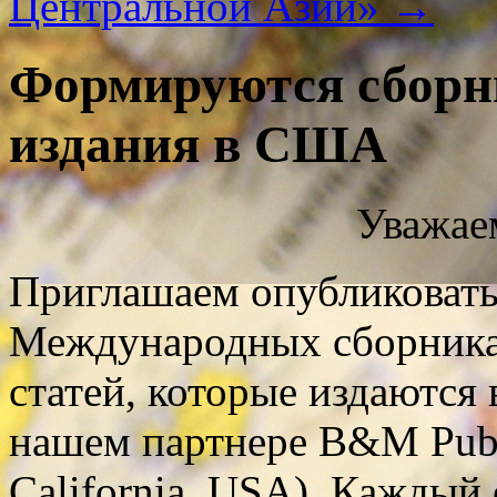
Центральной Азии»
→
Формируются сборн
издания в США
Уважае
Приглашаем опубликовать
Международных сборника
статей, которые издаются
нашем партнере B&M Publi
California, USA). Каждый