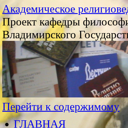
Академическое религиове
Проект кафедры философи
Владимирского Государст
Перейти к содержимому
ГЛАВНАЯ