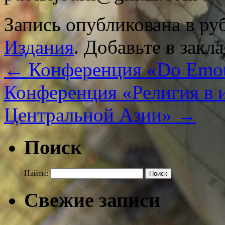
Запись опубликована в р
Издания
. Добавьте в закл
←
Конференция «Do Emoti
Конференция «Религия в 
Центральной Азии»
→
Поиск
Найти:
Свежие записи