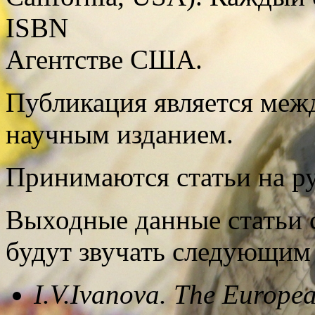
ISBN
Агентстве США.
Публикация является ме
научным изданием.
Принимаются статьи на р
Выходные данные статьи с
будут звучать следующим 
I.V.Ivanova. The European