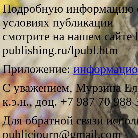
Подробную информацию о
условиях публикации
смотрите на нашем сайте h
publishing.ru/lpubl.htm
Приложение:
информацио
С уважением, Мурзина Ел
к.э.н., доц. +7 987 70 988 
Для обратной связи испол
publicjourn@gmail.com