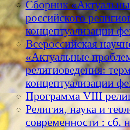
Сборник «Актуальны
российского религио
концептуализации фе
Всероссийская научн
«Актуальные пробле
религиоведения: тер
концептуализации фе
Программа VIII рели
Религия, наука и тео
современности : сб. н