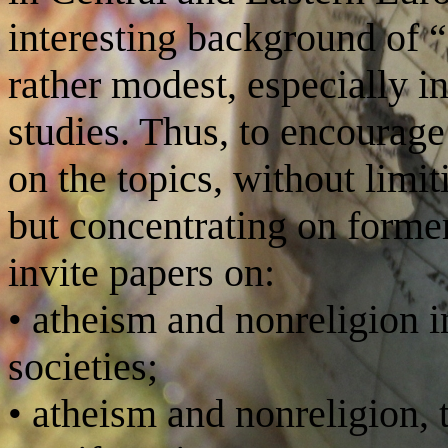
interesting background of “
rather modest, especially i
studies. Thus, to encourage
on the topics, without limit
but concentrating on forme
invite papers on:
atheism and nonreligion i
•
societies;
atheism and nonreligion, 
•