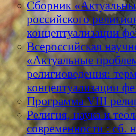
Сборник «Актуальны
российского религио
концептуализации фе
Всероссийская научн
«Актуальные пробле
религиоведения: тер
концептуализации фе
Программа VIII рели
Религия, наука и тео
современности : сб. н