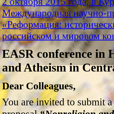
2 октября 2015 года, в Ку
Международная научно-п
«Реформация: историческ
российском и мировом ко
EASR conference in H
and Atheism in Centr
Dear Colleagues,
You are invited to submit a
proposal
“Nonreligion and