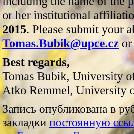
including the name of the pa
or her institutional affiliat
2015
. Please submit your ab
Tomas.Bubik@upce.cz
o
Best regards,
Tomas Bubik, University o
Atko Remmel, University of
Запись опубликована в р
закладки
постоянную ссы