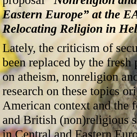
Eastern Europe” at the E
Relocating Religion in Hel
Lately, the criticism of sec
been replaced by the fresh 
on atheism, nonreligion an
research on these topics or
American context and the fo
and British (non)religious 
in Central and Eastern Euro