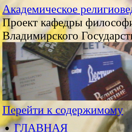
Академическое религиове
Проект кафедры философи
Владимирского Государст
Перейти к содержимому
ГЛАВНАЯ