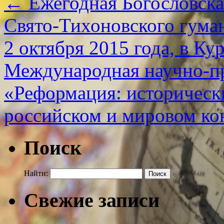
←
Ежегодная Богословска
Свято-Тихоновского гума
2 октября 2015 года, в Ку
Международная научно-п
«Реформация: историческ
российском и мировом ко
Поиск
Найти:
Свежие записи