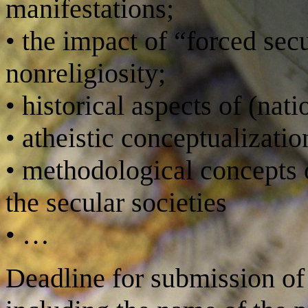
manifestations;
the impact of “forced sec
•
nonreligiosity;
historical aspects of (nati
•
atheistic conceptualizatio
•
methodological concepts o
•
the secular societies
…
•
Deadline for submission of 