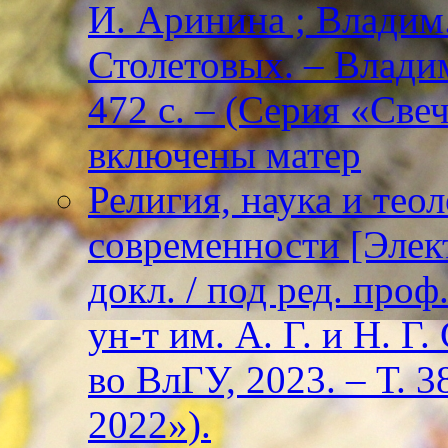
И. Аринина ; Владим. 
Столетовых. – Владим
472 с. – (Серия «Све
включены матер
Религия, наука и тео
современности [Элект
докл. / под ред. проф
ун-т им. А. Г. и Н. Г
во ВлГУ, 2023. – Т. 3
2022»).