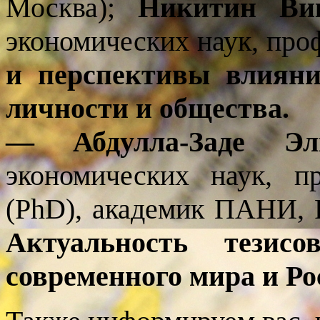
Москва);
Никитин Вик
экономических наук, проф
и перспективы влияни
личности и общества.
— Абдулла-Заде Эль
экономических наук, п
(PhD), академик ПАНИ,
Актуальность тези
современного мира и Ро