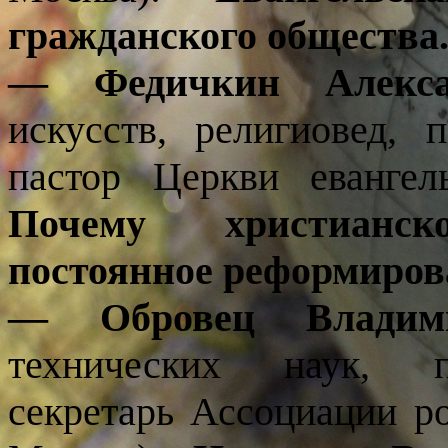
гражданского общества
— Федичкин Алекса
искусств, религиовед, 
пастор Церкви евангел
Почему христианс
постоянное реформиров
— Обровец Владими
технических наук, п
секретарь Ассоциации ро