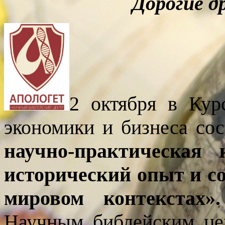
Дорогие др
2 октября в Кур
экономики и бизнеса сос
научно-практическая 
исторический опыт и с
мировом контекстах».
Научным библейским це