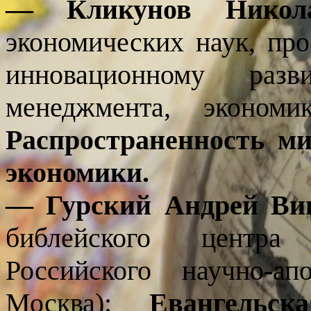
— Кликунов Никола
экономических наук, про
инновационному разв
менеджмента, экономи
Распространенность м
экономики.
— Гурский Андрей Ви
библейского центра 
Российского научно-ап
Москва):
Евангельс