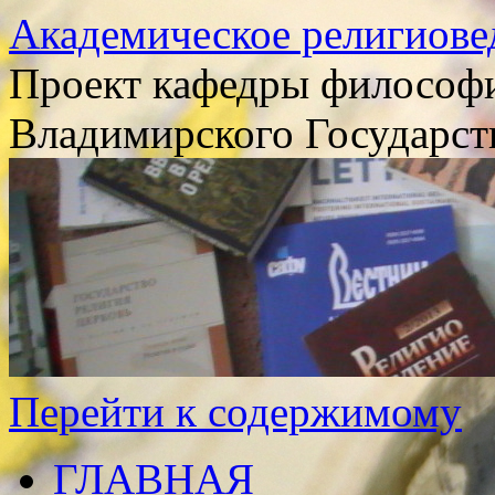
Академическое религиове
Проект кафедры философи
Владимирского Государст
Перейти к содержимому
ГЛАВНАЯ