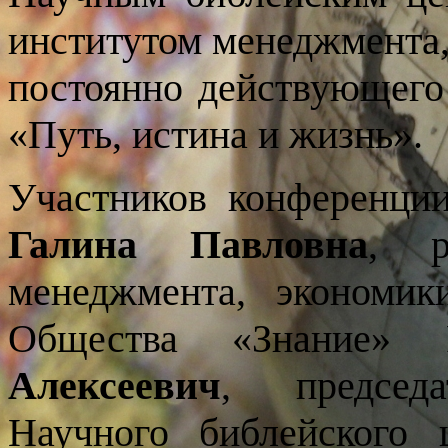
институтом менеджмента,
постоянно действующег
«Путь, истина и жизнь»
Участников конференц
и
Гали
на Павловна
,
м
е
нед
жмента,
экономи
Общества «Знание»
Алекс
е
евич
,
пре
дседа
Научного библейского 