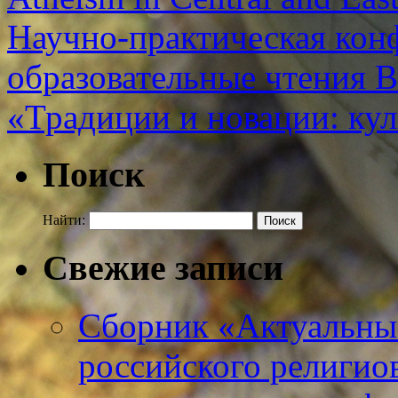
Научно-практическая кон
образовательные чтения 
«Традиции и новации: кул
Поиск
Найти:
Свежие записи
Сборник «Актуальны
российского религио