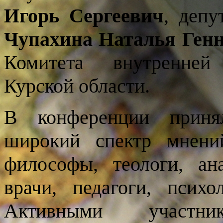
Игорь Сергеевич
,
депу
Чупахина Наталья Ген
Комитета внутренней
Курской области.
В конференции приня
широкий спектр мнени
философы, теологи, ан
врачи, педагоги, психо
Активными участн