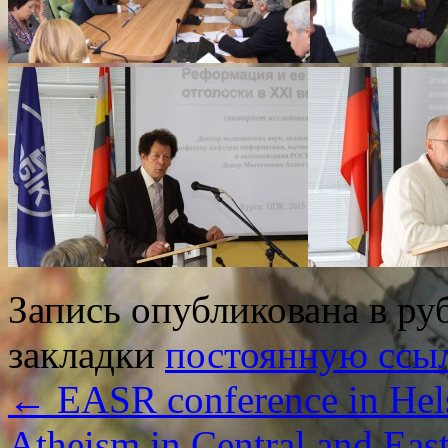
Запись опубликована в р
закладки
постоянную ссы
←
EASR conference in Hels
Atheism in Central and Eas