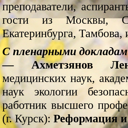
преподаватели, аспирант
гости из Москвы, Сан
Екатеринбурга, Тамбова, 
С пленарными докладам
— Ахметзянов Лен
медицинских наук, акад
наук экологии безопас
работник высшего профе
(г. Курск):
Реформация и 