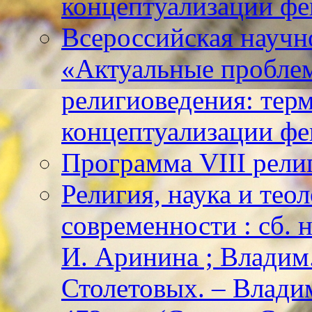
концептуализации фе
Всероссийская научн
«Актуальные пробле
религиоведения: тер
концептуализации фе
Программа VIII рели
Религия, наука и тео
современности : сб. н
И. Аринина ; Владим. 
Столетовых. – Владим