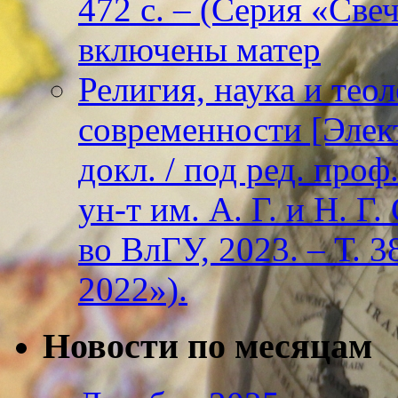
472 с. – (Серия «Све
включены матер
Религия, наука и тео
современности [Элект
докл. / под ред. проф
ун-т им. А. Г. и Н. Г
во ВлГУ, 2023. – Т. 3
2022»).
Новости по месяцам