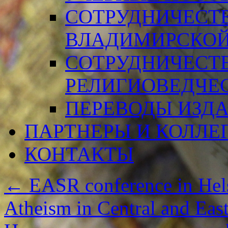
СОТРУДНИЧЕСТ
ВЛАДИМИРСКОЙ
СОТРУДНИЧЕСТ
РЕЛИГИОВЕДЧЕ
ПЕРЕВОДЫ ИЗД
ПАРТНЕРЫ И КОЛЛЕ
КОНТАКТЫ
←
EASR conference in Hels
Atheism in Central and Eas