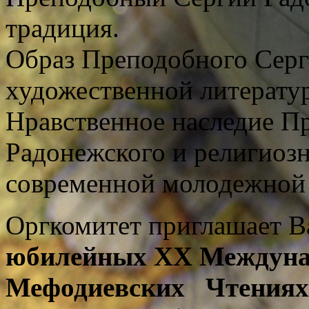
традиция.
Образ Преподобного Серг
художественной литератур
Нравственное наследие П
Радонежского и религиозн
современной молодежной 
Оргкомитет приглашает Ва
юбилейных XX Междуна
Мефодиевских Чтения