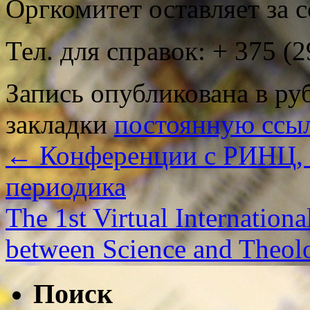
Оргкомитет оставляет за с
Тел. для справок: + 375 (2
Запись опубликована в р
закладки
постоянную ссы
←
Конференции с РИНЦ, 
периодика
The 1st Virtual Internation
between Science and Theo
Поиск