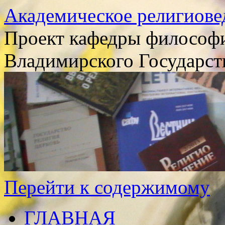
Академическое религиове
Проект кафедры философи
Владимирского Государст
Перейти к содержимому
ГЛАВНАЯ