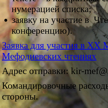
нумерацией списка;
заявку на участие в Чт
конференцию).
Заявка для участия в ХХ
Мефодиевских чтениях
Адрес отправки: kir-mef@
Командировочные расходы
стороны.