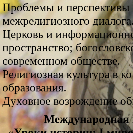
Проблемы и перспективы
межрелигиозного диалога
Церковь и информационно
пространство; богословск
современном обществе.
Религиозная культура в к
образования.
Духовное возрождение общ
Международная 
«Уроки истории: I миро