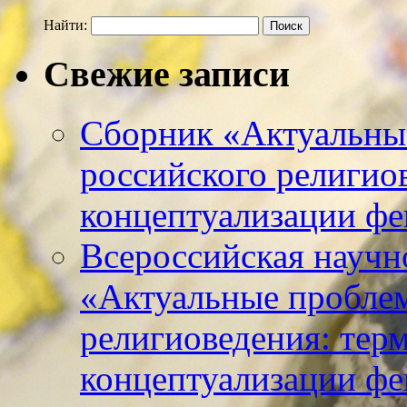
Найти:
Свежие записи
Сборник «Актуальны
российского религио
концептуализации фе
Всероссийская научн
«Актуальные пробле
религиоведения: тер
концептуализации фе