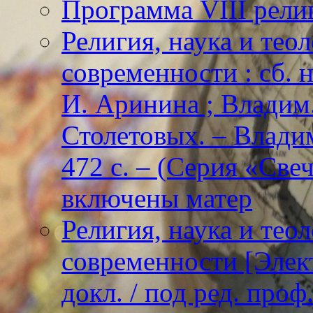
Программа VIII рели
Религия, наука и тео
современности : сб. н
И. Аринина ; Владим. 
Столетовых. – Владим
472 с. – (Серия «Све
включены матер
Религия, наука и тео
современности [Элект
докл. / под ред. проф