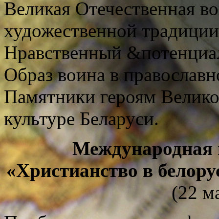
Великая Отечественная в
художественной традиции
Нравственный &потенциал
Образ воина в православн
Памятники героям Велико
культуре Беларуси.
Международная 
«Христианство в белору
(22 м