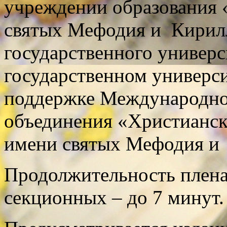
учреждении образования 
святых Мефодия и Кирилл
государственного универс
государственном универси
поддержке Международно
объединения «Христианск
имени святых Мефодия и 
Продолжительность плена
секционных – до 7 минут.