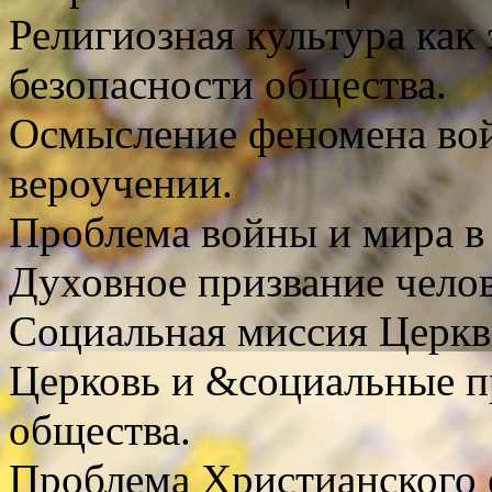
Религиозная культура как
безопасности общества.
Осмысление феномена во
вероучении.
Проблема войны и мира в
Духовное призвание челов
Социальная миссия Церкв
Церковь и &социальные 
общества.
Проблема Христианского е