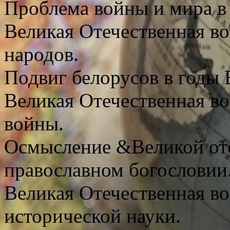
Проблема войны и мира в
Великая Отечественная во
народов.
Подвиг белорусов в годы
Великая Отечественная во
войны.
Осмысление &Великой от
православном богословии
Великая Отечественная во
исторической науки.