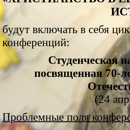
ИС
будут включать в себя ц
конференций:
Студенческая н
посвященная 70-л
Отечест
(24 апр
Проблемные поля конфер