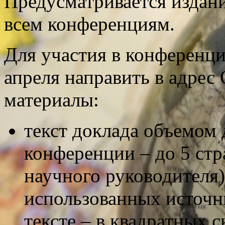
Предусматривается издан
всем конференциям.
Для участия в конференци
апреля направить в адрес
материалы:
текст доклада объемом 
конференции – до 5 ст
научного руководителя
использованных источни
тексте – в квадратных с