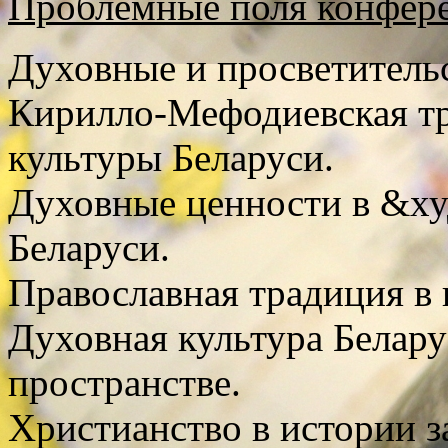
Проблемные поля конфер
Духовные и просветительс
Кирилло-Мефодиевская тр
культуры Беларуси.
Духовные ценности в &ху
Беларуси.
Православная традиция в 
Духовная культура Белару
пространстве.
Христианство в истории з