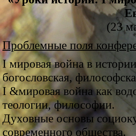
Е
(23 м
Проблемные поля конфер
I мировая война в истори
богословская, философска
I &мировая война как вод
теологии, философии.
Духовные основы социоку
современного общества.