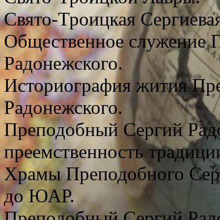
Свято-Троицкая Сергиевая
Общественное служение 
Радонежского.
Историография жития Пр
Радонежского.
Преподобный Сергий Радо
преемственность традици
Храмы Преподобного Серг
до ЮАР.
Преподобный Сергий Рад