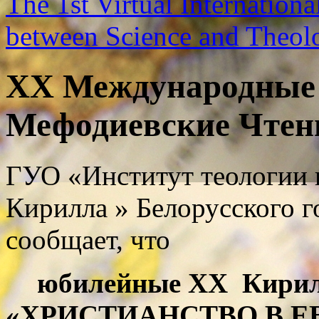
The 1st Virtual Internation
between Science and Theo
XX Международные
Мефодиевские Чтен
ГУО «Институт теологии 
Кирилла » Белорусского г
сообщает, что
юбилейные ХХ Кирил
«ХРИСТИАНСТВО В 