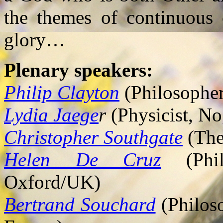
the themes of continuous c
glory…
Plenary speakers:
Philip Clayton
(Philosopher
Lydia Jaege
r
(Physicist, N
Christopher Southgate
(The
Helen De Cruz
(Philo
Oxford/UK)
Bertrand Souchard
(Philoso