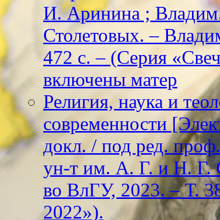
И. Аринина ; Владим. 
Столетовых. – Владим
472 с. – (Серия «Све
включены матер
Религия, наука и тео
современности [Элект
докл. / под ред. проф
ун-т им. А. Г. и Н. Г
во ВлГУ, 2023. – Т. 3
2022»).