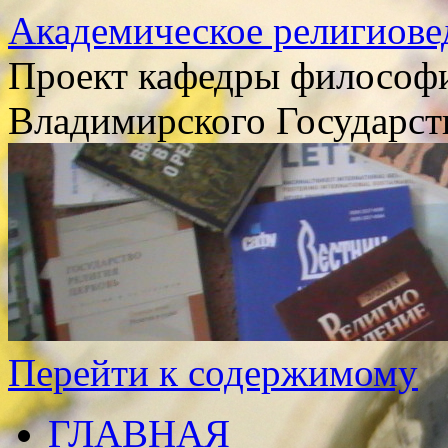
Академическое религиове
Проект кафедры философи
Владимирского Государст
Перейти к содержимому
ГЛАВНАЯ