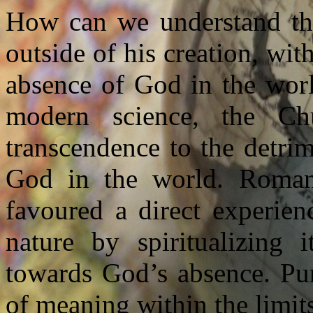
How can we understand tha
outside of his creation, with
absence of God in the wor
modern science, the Ch
transcendence to the detri
God in the world. Romant
favoured a direct experien
nature by spiritualizing 
towards God’s absence. Pu
of meaning within the limits