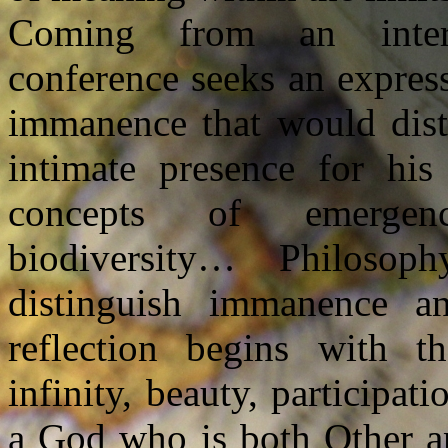
Coming from an interdi
conference seeks an expres
immanence that would dist
intimate presence for his
concepts of emergenc
biodiversity… Philoso
distinguish immanence an
reflection begins with 
infinity, beauty, particip
a God who is both Other a