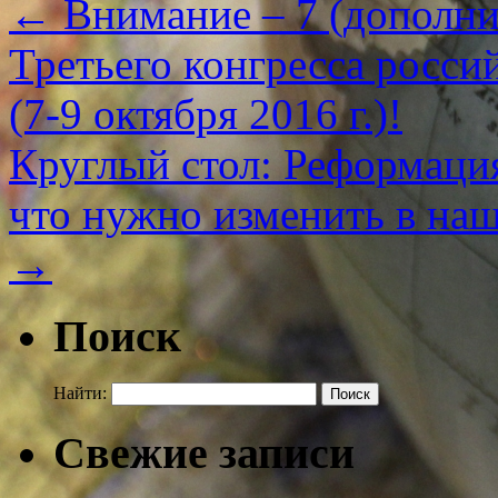
←
Внимание – 7 (дополни
Третьего конгресса росси
(7-9 октября 2016 г.)!
Круглый стол: Реформация
что нужно изменить в на
→
Поиск
Найти:
Свежие записи