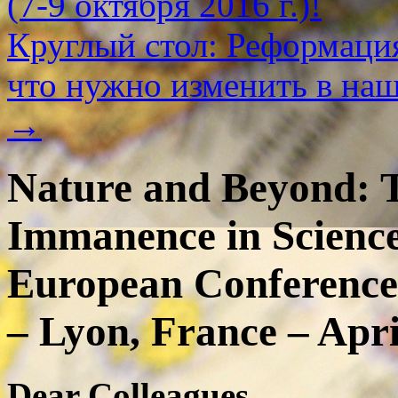
(7-9 октября 2016 г.)!
Круглый стол: Реформация
что нужно изменить в на
→
Nature and Beyond: 
Immanence in Science
European Conference
– Lyon, France – Apri
Dear Colleagues,