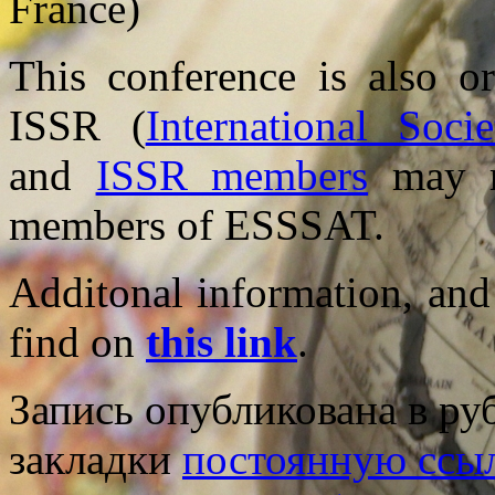
France)
This conference is also or
ISSR (
International Soc
and
ISSR members
may re
members of ESSSAT.
Additonal information, and
find on
this link
.
Запись опубликована в р
закладки
постоянную ссы