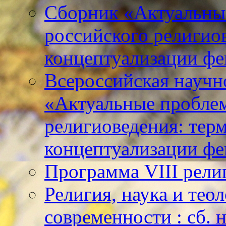
Сборник «Актуальны
российского религио
концептуализации фе
Всероссийская научн
«Актуальные пробле
религиоведения: тер
концептуализации фе
Программа VIII рели
Религия, наука и тео
современности : сб. н