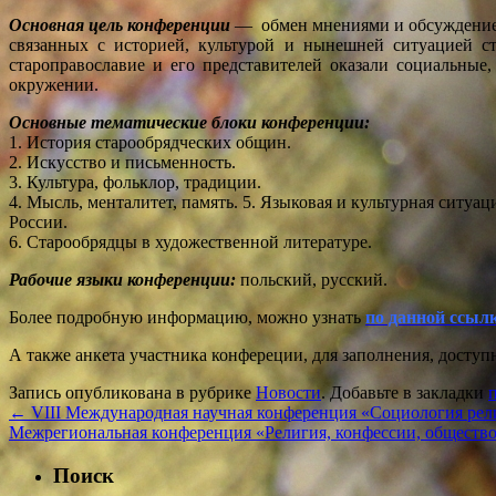
Основная цель конференции
— обмен мнениями и обсуждение
связанных с историей, культурой и нынешней ситуацией ст
староправославие и его представителей оказали социальны
окружении.
Основные тематические блоки конференции:
1. История старообрядческих общин.
2. Искусство и письменность.
3. Культура, фольклор, традиции.
4. Мысль, менталитет, память. 5. Языковая и культурная ситуа
России.
6. Старообрядцы в художественной литературе.
Рабочие языки конференции:
польский, русский.
Более подробную информацию, можно узнать
по данной ссыл
А также анкета участника конфереции, для заполнения, досту
Запись опубликована в рубрике
Новости
. Добавьте в закладки
←
VIII Международная научная конференция «Социология рели
Межрегиональная конференция «Религия, конфессии, общество 
Поиск