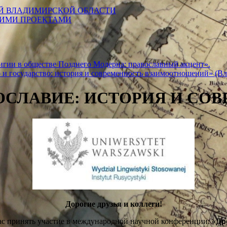
Й ВЛАДИМИРСКОЙ ОБЛАСТИ
КИМИ ПРОЕКТАМИ
гии в обществе Позднего Модерна: православный акцент».
и государство: история и современность взаимоотношений» (Вла
ВОСЛАВИЕ: ИСТОРИЯ И СОВ
Дорогие друзья и коллеги!
ас принять участие в международной научной конференции:
«Др