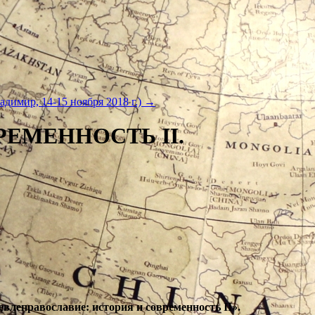
димир, 14-15 ноября 2018 г.)
→
РЕМЕННОСТЬ II.
евлеправославие: история и современность II».