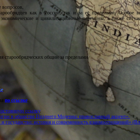
 вопросов,
арообрядцев как в России, так и за её пределами. Особое в
е, экономические и цивилизационные перемены, а также ситу
ция старообрядческих общин за пределами
ке
.
пна
по ссылке
.
постоянную ссылку
.
гии в обществе Позднего Модерна: православный акцент».
и государство: история и современность взаимоотношений» (Вла