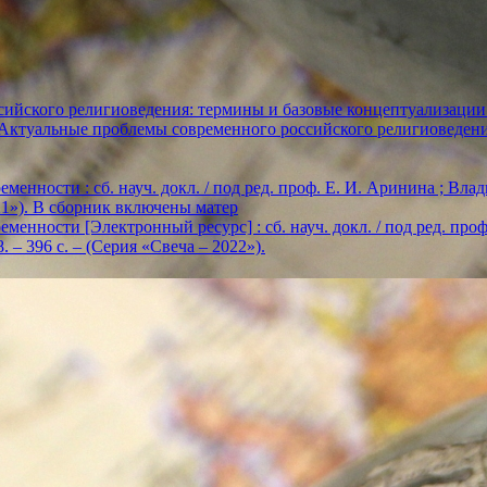
ийского религиоведения: термины и базовые концептуализации
«Актуальные проблемы современного российского религиоведен
енности : сб. науч. докл. / под ред. проф. Е. И. Аринина ; Влади
2021»). В сборник включены матер
енности [Электронный ресурс] : сб. науч. докл. / под ред. проф. Е
. – 396 с. – (Серия «Свеча – 2022»).