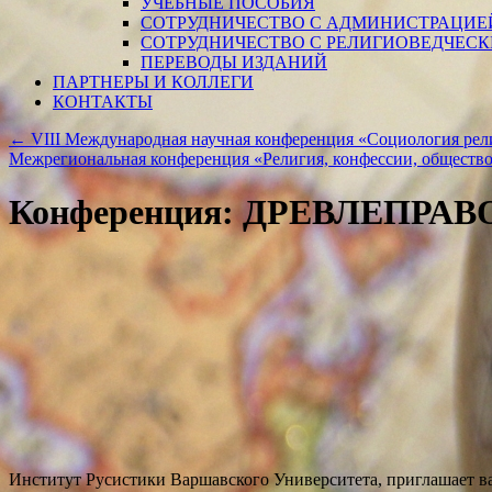
УЧЕБНЫЕ ПОСОБИЯ
СОТРУДНИЧЕСТВО С АДМИНИСТРАЦИЕ
СОТРУДНИЧЕСТВО С РЕЛИГИОВЕДЧЕС
ПЕРЕВОДЫ ИЗДАНИЙ
ПАРТНЕРЫ И КОЛЛЕГИ
КОНТАКТЫ
←
VIII Международная научная конференция «Социология рели
Межрегиональная конференция «Религия, конфессии, общество 
Конференция: ДРЕВЛЕПРА
Институт Русистики Варшавского Университета, приглашает в