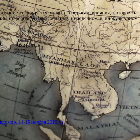
нимание планируется уделить вопросам влияния, которое на
ации старообрядческих общин в иноязычном и инокультурном
димир, 14-15 ноября 2018 г.)
→