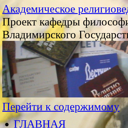
Академическое религиове
Проект кафедры философи
Владимирского Государст
Перейти к содержимому
ГЛАВНАЯ