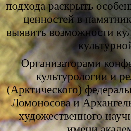
подхода раскрыть особе
ценностей в памятник
выявить возможности кул
культурно
Организаторами конф
культурологии и р
(Арктического) федераль
Ломоносова и Архангел
художественного науч
имени академ