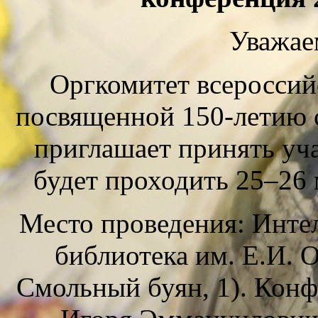
Уважае
Оргкомитет всероссий
посвященной 150-летию с
приглашает принять уча
будет проходить 25–26 м
Место проведения: Инте
библиотека им. Е.И. О
Смольный буян, 1). Кон