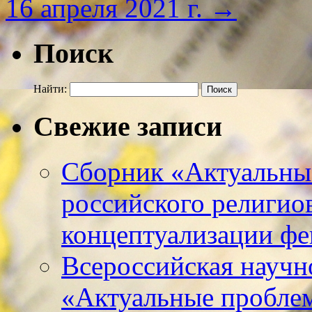
16 апреля 2021 г.
→
Поиск
Найти:
Свежие записи
Сборник «Актуальны
российского религио
концептуализации фе
Всероссийская научн
«Актуальные пробле