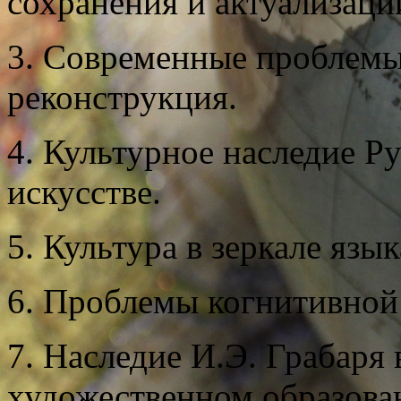
сохранения и актуализаци
3. Современные проблемы
реконструкция.
4. Культурное наследие Ру
искусстве.
5. Культура в зеркале язык
6. Проблемы когнитивной
7. Наследие И.Э. Грабаря
художественном образова