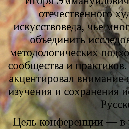
Игоря Эммануилович
отечественного ху
искусствоведа, чье мно
объединить исследо
методологических подхо
сообщества и практиков.
акцентировал внимание 
изучения и сохранения и
Русск
Цель конференции — в