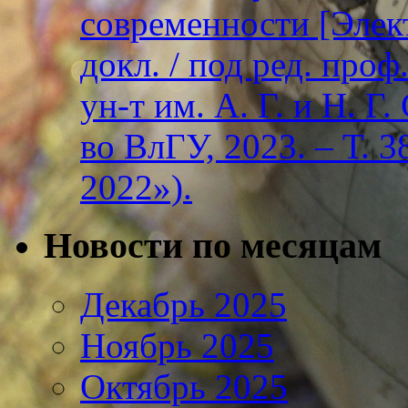
современности [Элект
докл. / под ред. проф
ун-т им. А. Г. и Н. Г
во ВлГУ, 2023. – Т. 3
2022»).
Новости по месяцам
Декабрь 2025
Ноябрь 2025
Октябрь 2025