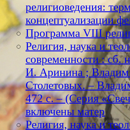
религиоведения: тер
концептуализации фе
Программа VIII рели
Религия, наука и тео
современности : сб. н
И. Аринина ; Владим. 
Столетовых. – Владим
472 с. – (Серия «Све
включены матер
Религия, наука и тео