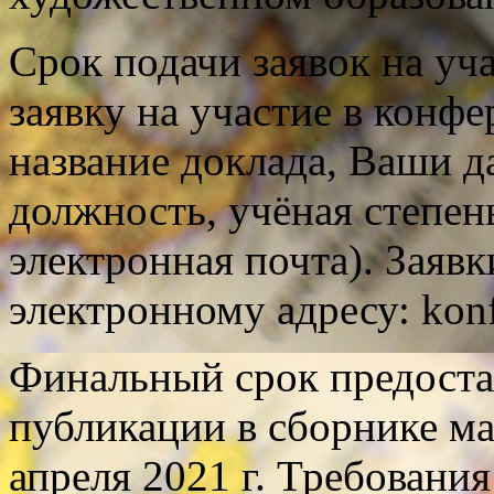
Срок подачи заявок на уча
заявку на участие в конф
название доклада, Ваши д
должность, учёная степень
электронная почта). Заяв
электронному адресу: kon
Финальный срок предостав
публикации в сборнике м
апреля 2021 г. Требования