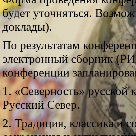
будет уточняться. Возмож
доклады).
По результатам конференц
электронный сборник (РИ
конференции запланирова
1. «Северность» русской 
Русский Север.
2. Традиция, классика и 