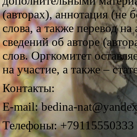
дополнительными материа
(авторах), аннотация (не 
слова, а также перевод на 
сведений об авторе (авто
слов. Оргкомитет оставляе
на участие, а также – ста
Контакты:
E-mail: bedina-nat@yandex.
Телефоны: +79115550333 