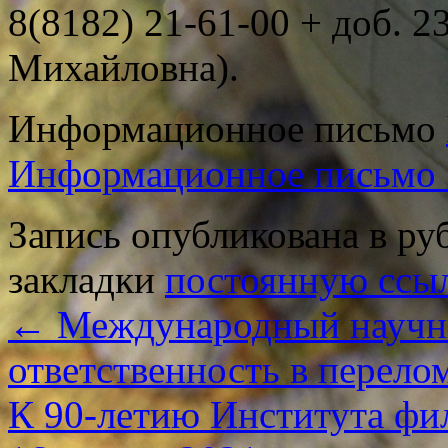
8(8182) 21-61-00 + доб. 
Михайловна).
Информационное письмо
Информационное письмо 
Запись опубликована в р
закладки
постоянную ссы
←
Международный научн
ответственность в перел
К 90-летию Института фи