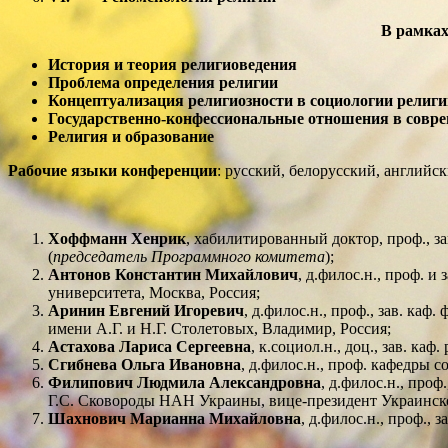
В рамках
История и теория религиоведения
Проблема определения религии
Концептуализация религиозности в социологии религи
Государственно-конфессиональные отношения в совр
Религия и образование
Рабочие языки конференции
: русский, белорусский, английс
Хоффманн Хенрик
, хабилитированный доктор, проф., з
(
председатель Программного комитета
);
Антонов Константин Михайлович
, д.филос.н., проф. 
университета, Москва, Россия;
Аринин Евгений Игоревич
, д.филос.н., проф., зав. к
имени А.Г. и Н.Г. Столетовых, Владимир, Россия;
Астахова Лариса Сергеевна
, к.социол.н., доц., зав. к
Сгибнева Ольга Ивановна
, д.филос.н., проф. кафедры 
Филипович Людмила Александровна
, д.филос.н., про
Г.С. Сковороды НАН Украины, вице-президент Украинско
Шахнович Марианна Михайловна
, д.филос.н., проф.,