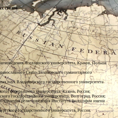
ых столов
елигиоведения Ягеллонского университета, Краков, Польша
ы Православного Свято-Тихоновского гуманитарного
льных наук Владимирского государственного университета
кого) федерального университета, Казань, Россия;
ского государственного университета, Волгоград, Россия;
ния Отделения религиоведения Института философии имени
бургского государственного университета, Россия.