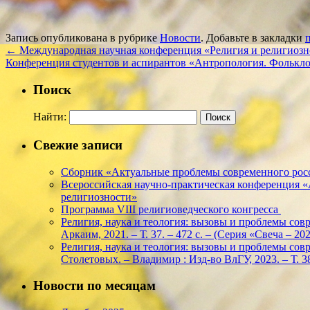
Запись опубликована в рубрике
Новости
. Добавьте в закладки
←
Международная научная конференция «Религия и религиозно
Конференция студентов и аспирантов «Антропология. Фолькл
Поиск
Найти:
Свежие записи
Сборник «Актуальные проблемы современного росс
Всероссийская научно-практическая конференция 
религиозности»
Программа VIII религиоведческого конгресса
Религия, наука и теология: вызовы и проблемы соврем
Аркаим, 2021. – Т. 37. – 472 с. – (Серия «Свеча – 
Религия, наука и теология: вызовы и проблемы соврем
Столетовых. – Владимир : Изд-во ВлГУ, 2023. – Т. 38
Новости по месяцам