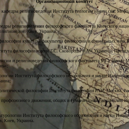
Организационный комитет
ц. кафедры религиоведения Института теологии имени свв. Мефо
кафедры религиоведения философского факультета Киевского нац
лигиоведов, Киев, Украина;
ы философии культуры факультета философии и социальных наук Б
нститута философии имени Г.С. Сковороды НАН Украины, Прези
религии и религиоведения философского факультета МГУ имени М
нь»;
турологии Института философского образования и науки Национа
аина;
и политической философии Института философии РАН, Москва, Ро
дры профсоюзного движения, общих и гуманитарных дисциплин В
ультурологии Института философского образования и науки Наци
, Киев, Украина.