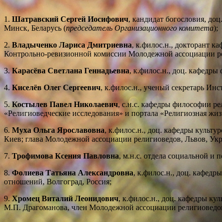
1.
Шатравский Сергей Иосифович
, кандидат богословия, до
Минск, Беларусь (
председатель Организационного комитета
);
2.
Владыченко Лариса Дмитриевна
, к.филос.н., докторант 
Контрольно-ревизионной комиссии Молодежной ассоциации ре
3.
Карасёва Светлана Геннадьевна
, к.филос.н., доц. кафедр
4.
Киселёв Олег Сергеевич
, к.филос.н., ученый секретарь И
5.
Костылев Павел Николаевич
, с.н.с. кафедры философии 
«Религиоведческие исследования» и портала «Религиозная жиз
6.
Муха Ольга Ярославовна
, к.филос.н., доц. кафедры куль
Киев; глава Молодежной ассоциации религиоведов, Львов, Укр
7.
Трофимова Ксения Павловна
, м.н.с. отдела социальной 
8.
Фолиева Татьяна Александровна
, к.филос.н., доц. кафе
отношений, Волгоград, Россия;
9.
Хромец Виталий Леонидович
, к.филос.н., доц. кафедры к
М.П. Драгоманова, член Молодежной ассоциации религиоведов