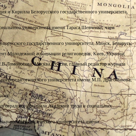
дия и Кирилла Белорусского государственного университета,
ионального университета имени Тараса Шевченко, член
елорусского государственного университета, Минск, Беларусь;
дент Молодежной ассоциации религиоведов, Киев, Украина;
.В.Ломоносова, Москва, Россия, главный редактор журнала
льного педагогического университета имени М.П. Драгоманова,
ссия;
олгоградского филиала Академии труда и социальных
онального педагогического университета имени