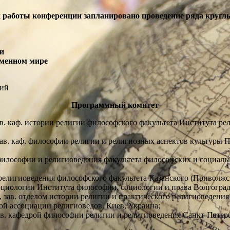
 работы конференции запланировано проведение ряда кругл
и
еменном мире
кий
Программный комитет
ав. каф. истории религии философского факультета Института р
и зав. каф. философии религии и религиозных аспектов культур
аф. философии и религиоведения факультета философских и социа
аф. религиоведения философского факультета Казанского (Приволжс
социологии Института философии, социологии и права Волгоград
ф., зав. отделом истории религии и практического религиоведе
й ассоциации религиоведов, Киев, Украина;
 зав. кафедрой философии религии и религиоведения Санкт-Петер