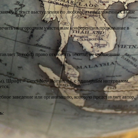
ь заявку и текст выступления по любому из предложенных выше
спечить иногородним участникам конференции проживание в
авляет за собой право отклонить тексты, не прошедшие
ры). Шрифт – Times New Roman, 14, с одинарным интервалом,
ется.
чебное заведение или организацию, которую представляет автор,
ь
: