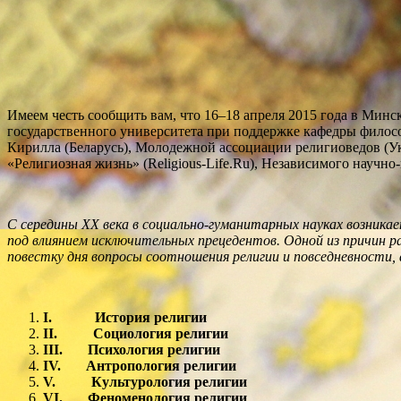
Имеем честь сообщить вам, что 16–18 апреля 2015 года в Минс
государственного университета при поддержке кафедры филосо
Кирилла (Беларусь), Молодежной ассоциации религиоведов (Ук
«Религиозная жизнь» (Religious-Life.Ru), Независимого научн
С середины
XX
века в социально-гуманитарных науках возникае
под влиянием исключительных прецедентов. Одной из причин р
повестку дня вопросы соотношения религии и повседневности,
I.
История религии
II.
Социология религии
III.
Психология религии
IV.
Антропология религии
V.
Культурология религии
VI.
Феноменология религии