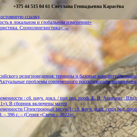
+375 44 515 04 61 Светлана Геннадьевна Карасёва
постоянную ссылку
.
сть в локальном и глобальном измерении»
ористика. Социолингвистика»
→
ийского религиоведения: термины и базовые концептуализации
«Актуальные проблемы современного российского религиоведен
енности : сб. науч. докл. / под ред. проф. Е. И. Аринина ; Влади
2021»). В сборник включены матер
енности [Электронный ресурс] : сб. науч. докл. / под ред. проф. Е
. – 396 с. – (Серия «Свеча – 2022»).