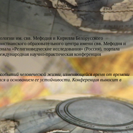
еологии им. свв. Мефодия и Кирилла Белорусского
истианского образовательного центра имени свв. Мефодия и
нала «Религиоведческие исследования» (Россия), портала
 Международная научно-практическая конференция
событий человеческой жизни, изменяющейся время от времени
тся и основанием ее устойчивости. Конференция выносит в