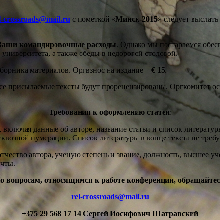
l-crossroads@mail.ru
с пометкой «
Минск-2015
» следует выслат
 Ваши командировочные расходы
. Однако мы постараемся обе
университета, а также обеды в недорогой столовой.
борника материалов. Оргвзнос на издание –
€ 15
.
е присылаемые тексты будут прорецензированы. Оргкомитет ост
Требования к оформлению статей
:
, включая данные об авторе, название статьи и список литерату
сквозной нумерации. Список литературы в конце текста не требу
отчество автора, ученую степень и звание, должность, высшее у
очты.
о вопросам, относящимся к работе конференции, обращайтес
rel-crossroads@mail.ru
+375 29 568 17 14 Сергей Иосифович Шатравский