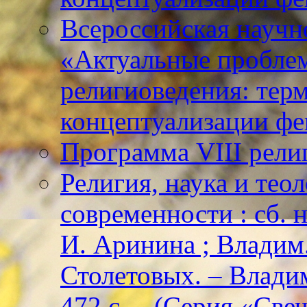
Всероссийская научн
«Актуальные пробле
религиоведения: тер
концептуализации фе
Программа VIII рели
Религия, наука и тео
современности : сб. н
И. Аринина ; Владим. 
Столетовых. – Владим
472 с. – (Серия «Све