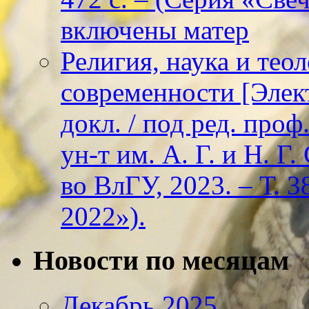
включены матер
Религия, наука и тео
современности [Элект
докл. / под ред. проф
ун-т им. А. Г. и Н. Г
во ВлГУ, 2023. – Т. 3
2022»).
Новости по месяцам
Декабрь 2025