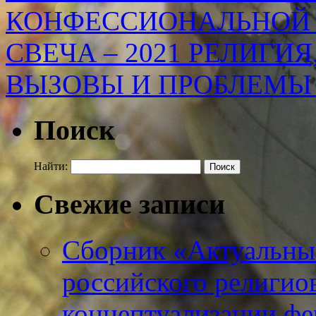
КОНФЕССИОНАЛЬНОЙ
СВЕЧА – 2021 РЕЛИГИЯ
ВЫЗОВЫ И ПРОБЛЕМЫ
Поиск
Найти:
Свежие записи
Сборник «Актуальны
российского религио
концептуализации фе