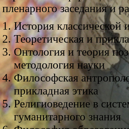
пленарного заседания и ра
История классической 
Теоретическая и прикла
Онтология и теория по
методология науки
Философская антрополо
прикладная этика
Религиоведение в сист
гуманитарного знания