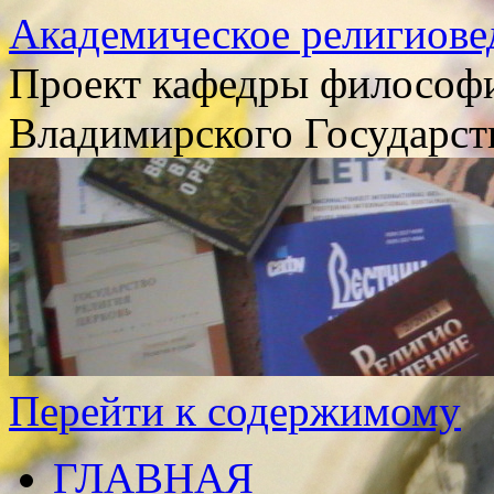
Академическое религиове
Проект кафедры философи
Владимирского Государст
Перейти к содержимому
ГЛАВНАЯ