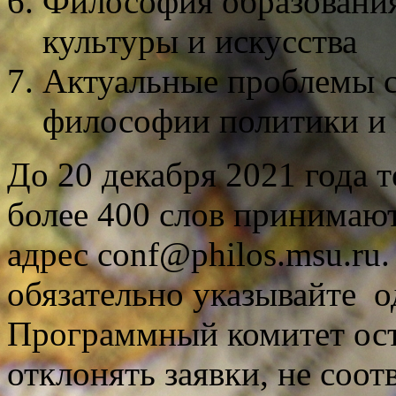
Философия образования
культуры и искусства
Актуальные проблемы 
философии политики и 
До 20 декабря 2021 года 
более 400 слов принимают
адрес conf@philos.msu.ru.
обязательно указывайте о
Программный комитет ост
отклонять заявки, не соо