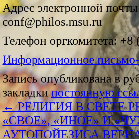
Адрес электронной почты
conf@philos.msu.ru
Телефон оргкомитета: +8 
Информационное письмо
Запись опубликована в р
закладки
постоянную ссы
←
РЕЛИГИЯ В СВЕТЕ 
«СВОЕ», «ИНОЕ» И «Ч
АУТОПОЙЕЗИСА ВЕРН