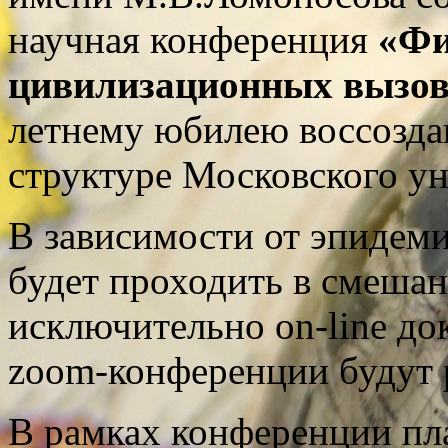
научная конференция
«Фи
цивилизационных вызов
летнему юбилею воссозда
структуре Московского ун
В зависимости от эпидем
будет проходить в смеша
исключительно on-line до
zoom-конференции будут 
В рамках конференции пл