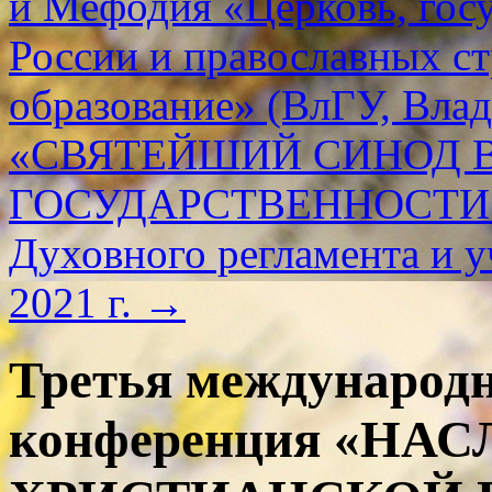
и Мефодия «Церковь, госу
России и православных стр
образование» (ВлГУ, Влад
«СВЯТЕЙШИЙ СИНОД 
ГОСУДАРСТВЕННОСТИ. К
Духовного регламента и 
2021 г.
→
Третья международн
конференция «НА