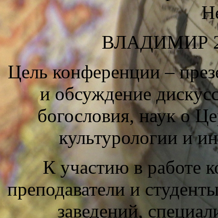
Н
ВЛАДИМИР 20
Цель конференции – през
и обсуждение дискус
богословия, наук о Це
культурологии и и
К участию в работе 
преподаватели и студент
заведений, специал