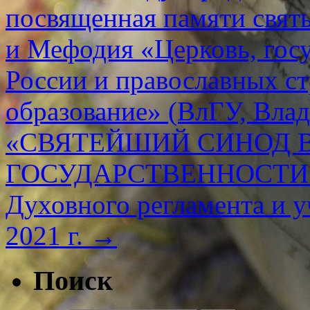
посвященная памяти свят
и Мефодия «Церковь, госу
России и православных стр
образование» (ВлГУ, Влад
«СВЯТЕЙШИЙ СИНОД 
ГОСУДАРСТВЕННОСТИ. К
Духовного регламента и 
2021 г.
→
Поиск