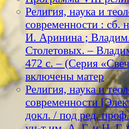
Религия, наука и тео
современности : сб. н
И. Аринина ; Владим. 
Столетовых. – Владим
472 с. – (Серия «Све
включены матер
Религия, наука и тео
современности [Элект
докл. / под ред. проф
ун-т им. А. Г. и Н. Г