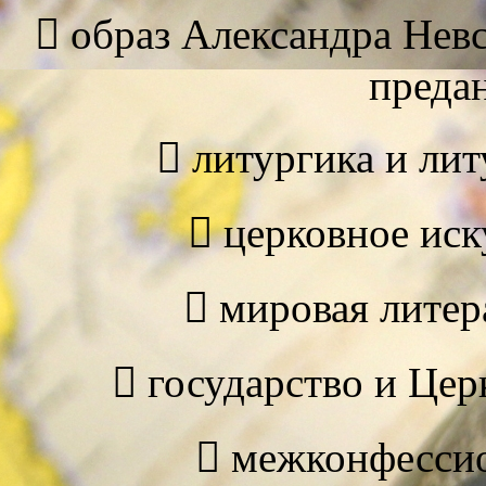
 образ Александра Невс
преда
 литургика и лит
 церковное иск
 мировая литер
 государство и Цер
 межконфесси