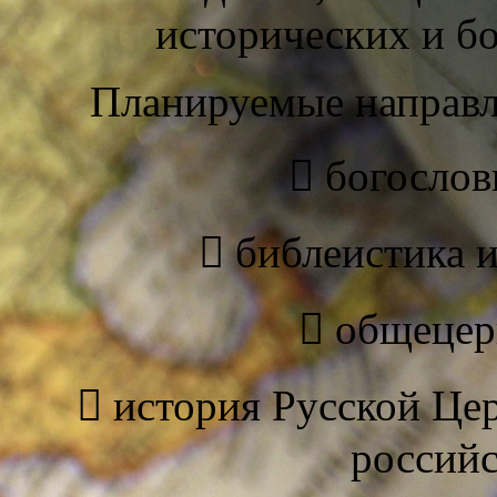
исторических и б
Планируемые направл
 богослов
 библеистика и
 общецер
 история Русской Цер
российс