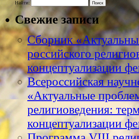
Найти:
Свежие записи
Сборник «Актуальны
российского религио
концептуализации фе
Всероссийская научн
«Актуальные пробле
религиоведения: тер
концептуализации фе
Программа VIII рели