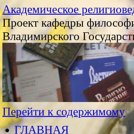
Академическое религиове
Проект кафедры философи
Владимирского Государст
Перейти к содержимому
ГЛАВНАЯ