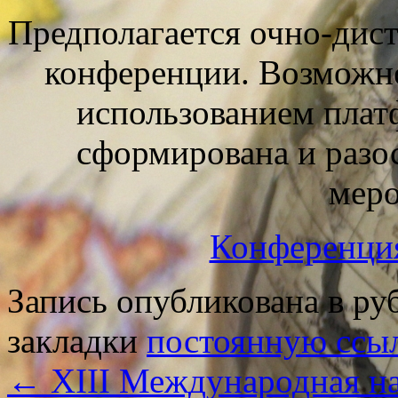
Предполагается очно-дис
конференции. Возможно
использованием плат
сформирована и разо
меро
Конференция
Запись опубликована в р
закладки
постоянную ссы
←
XIII Международная на