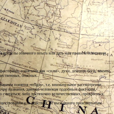
за пределы обычного опыта или дать нам правила поведения,
акторами, понятыми как «силы», духи, демоны, боги, законы,
щественных, опасных..
нием понятия «religio», т.е. внимательное рассмотрение,
рочие названия, данные человеком подобным факторам,
 считаться; либо достаточно величественных, прекрасных,
существования или действия, не вызванного произвольным