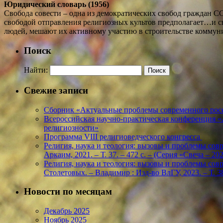
Юридический словарь (1956)
Свобода совести – одна из демократических свобод граждан С
свободой отправления религиозных культов предполагает…и св
людей, мешают их активному участию в строительстве коммун
Поиск
Найти:
Свежие записи
Сборник «Актуальные проблемы современного росс
Всероссийская научно-практическая конференция 
религиозности»
Программа VIII религиоведческого конгресса
Религия, наука и теология: вызовы и проблемы соврем
Аркаим, 2021. – Т. 37. – 472 с. – (Серия «Свеча – 
Религия, наука и теология: вызовы и проблемы соврем
Столетовых. – Владимир : Изд-во ВлГУ, 2023. – Т. 38
Новости по месяцам
Декабрь 2025
Ноябрь 2025