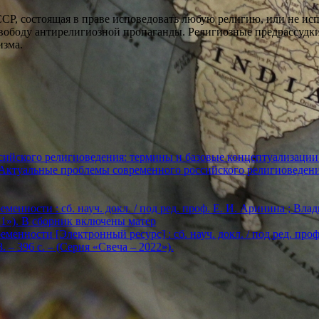
ССР, состоящая в праве исповедовать любую религию, или не ис
ободу антирелигиозной пропаганды. Религиозные предрассудки 
изма.
ийского религиоведения: термины и базовые концептуализации
«Актуальные проблемы современного российского религиоведен
енности : сб. науч. докл. / под ред. проф. Е. И. Аринина ; Влади
2021»). В сборник включены матер
енности [Электронный ресурс] : сб. науч. докл. / под ред. проф. Е
. – 396 с. – (Серия «Свеча – 2022»).