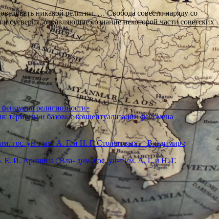
поведовать никакой религии. … Свобода совести наряду со
и суеверия, отравляющие сознание некоторой части советских
 феномена религиозности»
ия: термины и базовые концептуализации феномена
м. гос. ун-т им. А. Г. и Н. Г. Столетовых. – Владимир :
. И. Аринина ; Вла- дим. гос. ун-т им. А. Г. и Н. Г.