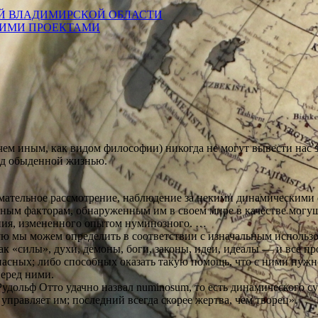
Й ВЛАДИМИРСКОЙ ОБЛАСТИ
КИМИ ПРОЕКТАМИ
чем иным, как видом философии) никогда не могут вывести нас 
ад обыденной жизнью.
мательное рассмотрение, наблюдение за некими динамическими ф
обным факторам, обнаруженным им в своем мире в качестве могу
ания, измененного опытом нуминозного. …
ую мы можем определить в соответствии с изначальным использова
 «силы», духи, демоны, боги, законы, идеи, идеалы — и все п
асных; либо способных оказать такую помощь, что с ними нужно
перед ними.
Рудольф Отто удачно назвал numinosum, то есть динамического 
 управляет им; последний всегда скорее жертва, чем творец».