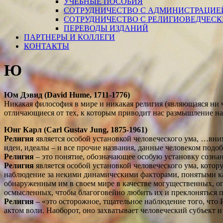
УЧЕБНЫЕ ПОСОБИЯ
СОТРУДНИЧЕСТВО С АДМИНИСТРАЦИЕ
СОТРУДНИЧЕСТВО С РЕЛИГИОВЕДЧЕС
ПЕРЕВОДЫ ИЗДАНИЙ
ПАРТНЕРЫ И КОЛЛЕГИ
КОНТАКТЫ
Ю
Юм Дэвид (David Hume, 1711-1776)
Никакая философия в мире и никакая религия (являющаяся ни 
отличающиеся от тех, к которым приводит нас размышление н
Юнг
Карл
(
Carl Gustav Jung
, 1875-1961
)
Религия
является особой установкой человеческого ума, …вни
идеи, идеалы – и все прочие названия, данные человеком под
Религия
– это понятие, обозначающее особую установку созн
Религия
является особой установкой человеческого ума, котор
наблюдение за некими динамическими факторами, понятыми как
обнаруженным им в своем мире в качестве могущественных, оп
осмысленных, чтобы благоговейно любить их и преклоняться 
Религия
– «это осторожное, тщательное наблюдение того, что 
актом воли. Наоборот, оно захватывает человеческий субъект и