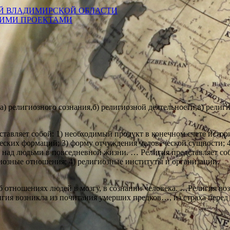
Й ВЛАДИМИРСКОЙ ОБЛАСТИ
КИМИ ПРОЕКТАМИ
а) религиозного сознания,б) религиозной деятельности,в) рели
дставляет собой: 1) необходимый продукт в конечном счете исто
еских формаций; 3) форму отчуждения человеческой сущности;
 над людьми в повседневной жизни. … Религия представляет со
игиозные отношения; 4) религиозные институты и организации.
б отношениях людей в мозгу, в сознании человека. …Религия возн
елигия возникла из почитания умерших предков…, из страха пер