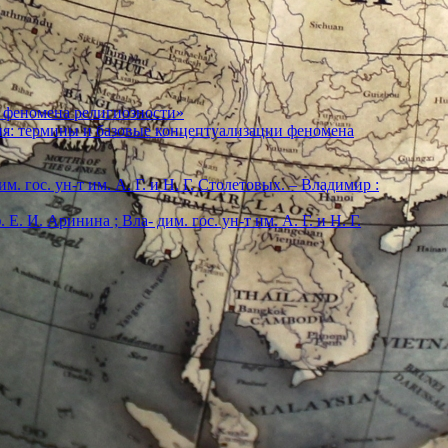
 феномена религиозности»
ия: термины и базовые концептуализации феномена
м. гос. ун-т им. А. Г. и Н. Г. Столетовых. – Владимир :
. И. Аринина ; Вла- дим. гос. ун-т им. А. Г. и Н. Г.