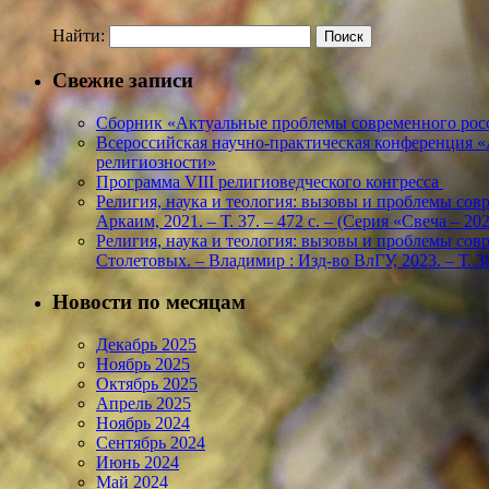
Найти:
Свежие записи
Сборник «Актуальные проблемы современного росс
Всероссийская научно-практическая конференция 
религиозности»
Программа VIII религиоведческого конгресса
Религия, наука и теология: вызовы и проблемы соврем
Аркаим, 2021. – Т. 37. – 472 с. – (Серия «Свеча – 
Религия, наука и теология: вызовы и проблемы соврем
Столетовых. – Владимир : Изд-во ВлГУ, 2023. – Т. 38
Новости по месяцам
Декабрь 2025
Ноябрь 2025
Октябрь 2025
Апрель 2025
Ноябрь 2024
Сентябрь 2024
Июнь 2024
Май 2024