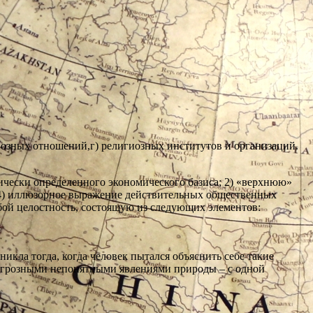
гиозных отношений,г) религиозных институтов и организаций.
рически определенного экономического базиса; 2) «верхнюю»
 4) иллюзорное выражение действительных общественных
бой целостность, состоящую из следующих элементов:
икла тогда, когда человек пытался объяснить себе такие
ед грозными непонятными явлениями природы – с одной