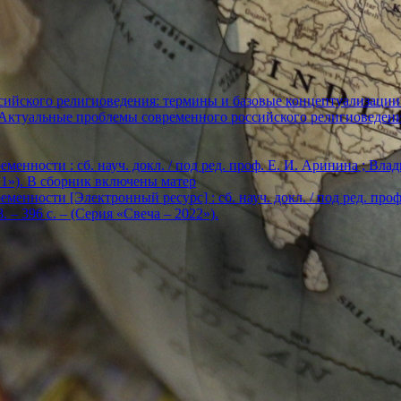
ийского религиоведения: термины и базовые концептуализации
«Актуальные проблемы современного российского религиоведен
енности : сб. науч. докл. / под ред. проф. Е. И. Аринина ; Влади
2021»). В сборник включены матер
енности [Электронный ресурс] : сб. науч. докл. / под ред. проф. Е
. – 396 с. – (Серия «Свеча – 2022»).