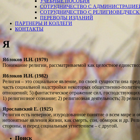
УЧЕБНЫЕ ПОСОБИЯ
СОТРУДНИЧЕСТВО С АДМИНИСТРАЦИЕ
СОТРУДНИЧЕСТВО С РЕЛИГИОВЕДЧЕС
ПЕРЕВОДЫ ИЗДАНИЙ
ПАРТНЕРЫ И КОЛЛЕГИ
КОНТАКТЫ
Я
Яблоков
И.Н.
(1979)
Понимание религии, рассматриваемой как целостное единство:
Яблоков
И.Н.
(1982)
Религия – это социальное явление, по своей сущности она пре
часть социальной надстройки некоторых общественно-политич
отношений; 5) фантастическое отражение сил, господствующих
1) религиозное сознание; 2) религиозная деятельность; 3) рел
Ярославский Е. (1925)
Религия есть неверное, изуродованное понятие о всем мире и о
непонятные явления жизни, как смерть, сон, обморок и др. Р
стороны, и перед социальным угнетением – с другой.
Поиск