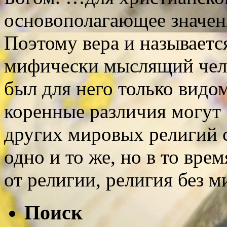
основополагающее значение
Поэтому вера и называется
мифически мыслящий чело
был для него только видо
коренные различия могут
других мировых религий 
одно и то же, но в то вре
от религии, религия без м
Поиск