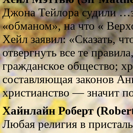
Джона Тейлора судили …за
«обманом», на что « Вер
Хейл заявил: «Сказать, чт
отвергнуть все те правила
гражданское общество; хр
составляющая законов Анг
христианство — значит по
Хайнлайн
Роберт
(
Robert
Любая религия в пристал