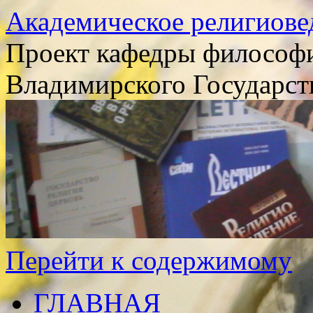
Академическое религиове
Проект кафедры философи
Владимирского Государст
Перейти к содержимому
ГЛАВНАЯ