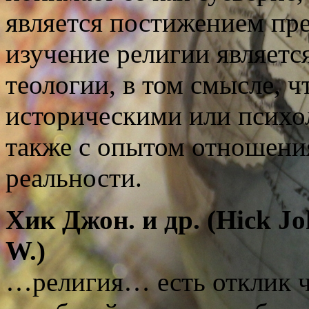
является постижением пр
изучение религии являетс
теологии, в том смысле, ч
историческими или психо
также с опытом отношени
реальности.
Хик
Д
жон
.
и
др
. (Hick J
W.)
…религия… есть отклик ч