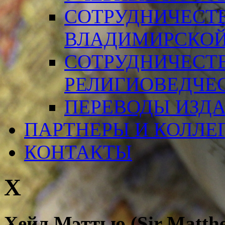
СОТРУДНИЧЕСТ
ВЛАДИМИРСКОЙ
СОТРУДНИЧЕСТ
РЕЛИГИОВЕДЧЕ
ПЕРЕВОДЫ ИЗД
ПАРТНЕРЫ И КОЛЛЕ
КОНТАКТЫ
Х
Хейл
Мэттью
(Sir Matth