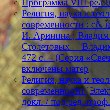
Программа VIII рели
Религия, наука и тео
современности : сб. н
И. Аринина ; Владим. 
Столетовых. – Владим
472 с. – (Серия «Све
включены матер
Религия, наука и тео
современности [Элект
докл. / под ред. проф