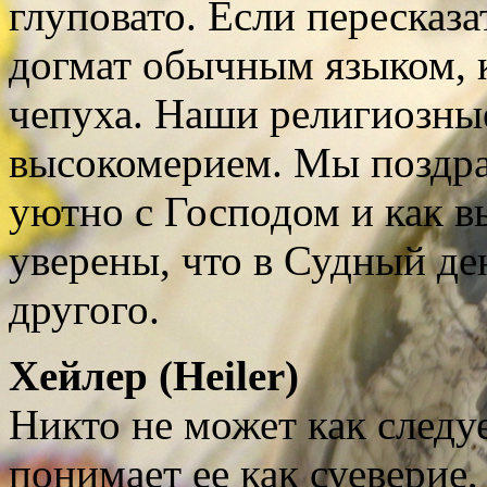
глуповато. Если пересказ
догмат обычным языком, 
чепуха. Наши религиозны
высокомерием. Мы поздрав
уютно с Господом и как в
уверены, что в Судный де
другого.
Хейлер (
Heiler
)
Никто не может как следу
понимает ее как суеверие