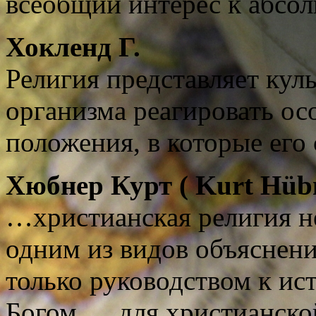
всеобщий интерес к абсол
Хокленд
Г.
Религия представляет ку
организма реагировать ос
положения, в которые его 
Хюбнер
Курт
(
Kurt
Hübn
…христианская религия не
одним из видов объяснени
только руководством к ис
Богом. …для христианско