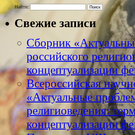
Найти:
Свежие записи
Сборник «Актуальны
российского религио
концептуализации фе
Всероссийская научн
«Актуальные пробле
религиоведения: тер
концептуализации фе