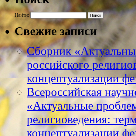
Найти:
Свежие записи
Сборник «Актуальны
российского религио
концептуализации фе
Всероссийская научн
«Актуальные пробле
религиоведения: тер
концептуализации фе