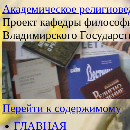
Академическое религиове
Проект кафедры философи
Владимирского Государст
Перейти к содержимому
ГЛАВНАЯ