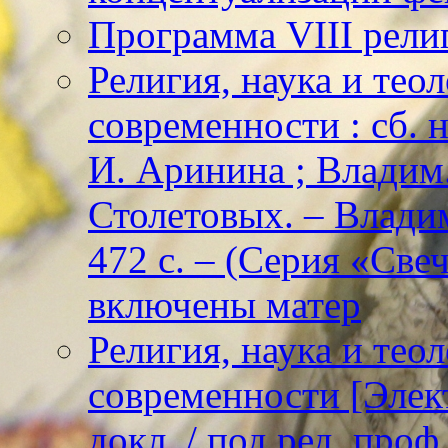
Программа VIII рели
Религия, наука и тео
современности : сб. н
И. Аринина ; Владим. 
Столетовых. – Владим
472 с. – (Серия «Све
включены матер
Религия, наука и тео
современности [Элект
докл. / под ред. проф