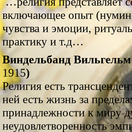
…религия представляет с
включающее опыт (нумин
чувства и эмоции, ритуал
практику и т.д…
Виндельбанд Вильгельм 
1915
)
Религия есть трансценден
ней есть жизнь за предел
принадлежности к миру д
неудовлетворенность эмп