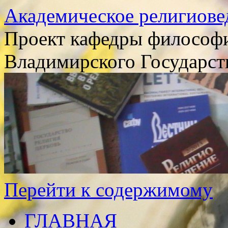
Академическое религиове
Проект кафедры философи
Владимирского Государст
Перейти к содержимому
ГЛАВНАЯ