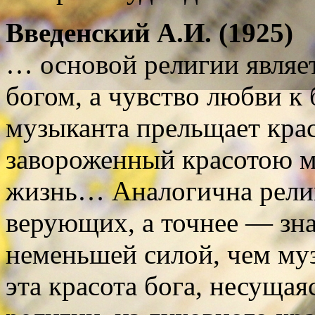
Введенский А.И. (1925)
… основой религии являет
богом, a чувство любви к 
музыканта прельщает крас
завороженный красотою м
жизнь… Аналогична религ
верующих, а точнее — зна
неменьшей силой, чем муз
эта красота бога, несущая