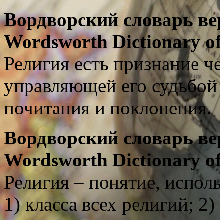
Вордворский
словарь
ве
Wordsworth Dictionary of 
Р
елигия есть признание ч
управляющей его судьбой
почитания и поклонения.
Вордворский
словарь
ве
Wordsworth Dictionary of 
Р
елигия – понятие, испол
1) класса всех религий; 