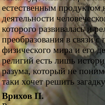
естественным продуктом н
деятельности человеческо
которого развивалась и р
преобразования в связи с
физического мира и его 
религий есть лишь истори
разума, который не поним
таки хочет решить загадк
Врихов П.