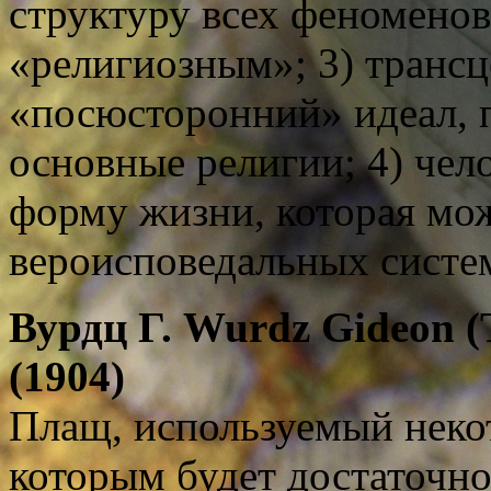
структуру всех феномено
«религиозным»; 3) транс
«посюсторонний» идеал, 
основные религии; 4) чел
форму жизни, которая мож
вероисповедальных систем
Вурдц Г. Wurdz Gideon (
(1904)
Плащ, используемый неко
которым будет достаточно