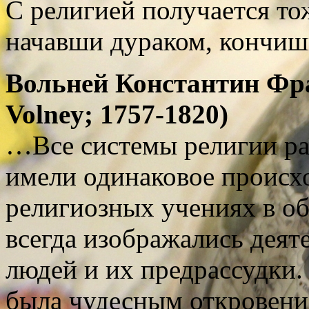
С религией получается тож
начавши дураком, кончи
Вольней Константин Фра
Volney
; 1757-1820
)
…Все системы религии ра
имели одинаковое происх
религиозных учениях в об
всегда изображались деят
людей и их предрассудки.
была чудесным откровение