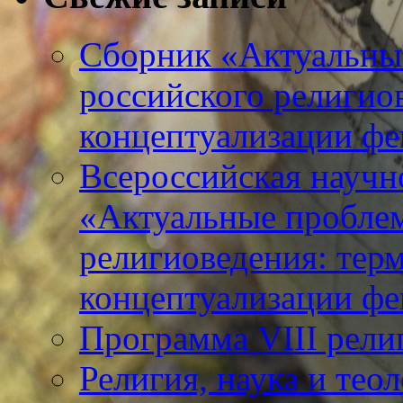
Сборник «Актуальны
российского религио
концептуализации фе
Всероссийская научн
«Актуальные пробле
религиоведения: тер
концептуализации фе
Программа VIII рели
Религия, наука и тео