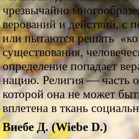
чрезвычайно многообразе
верований и действий, с
или пытаются решать «ко
существова­ния, человечес
определение попадает вера
нацию. Религия — часть 
которой она не может быт
вплетена в ткань социаль
Виебе Д. (
Wiebe
D
.)