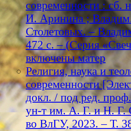
современности : сб. н
И. Аринина ; Владим. 
Столетовых. – Владим
472 с. – (Серия «Све
включены матер
Религия, наука и тео
современности [Элект
докл. / под ред. проф
ун-т им. А. Г. и Н. Г
во ВлГУ, 2023. – Т. 3