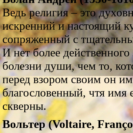
Ведь религия – это духов
искренний и настоящий ку
сопряженный с тщательны
И нет более действенного 
болезни души, чем то, кот
перед взором своим он им
благословенный, чтя имя е
скверны.
Вольтер
(
Voltaire
,
Franço