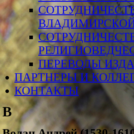
СОТРУДНИЧЕСТ
ВЛАДИМИРСКОЙ
СОТРУДНИЧЕСТ
РЕЛИГИОВЕДЧЕ
ПЕРЕВОДЫ ИЗД
ПАРТНЕРЫ И КОЛЛЕ
КОНТАКТЫ
В
Волан
Андрей (1530-161