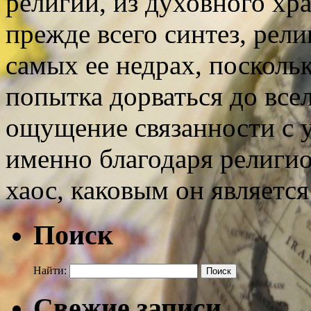
религии, из духовного хр
прежде всего синтез, рели
самых ее недрах, поскольк
попытка дорваться до всел
ощущение связанности с 
именно благодаря религио
хаос, каковым он является
Поиск
Найти:
Свежие записи