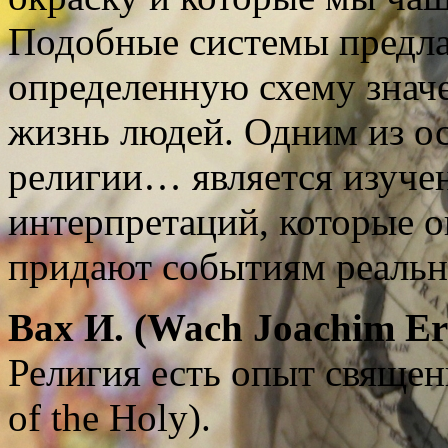
Подобные системы предла
определенную схему значе
жизнь людей. Одним из о
религии… является изуче
интерпретаций, которые 
придают событиям реальн
Вах
И
. (Wach Joachim Er
Религия есть опыт священно
of the Holy).