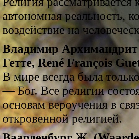
Религия рассматривается 
автономная реальность, ко
воздействие на человечес
Владимир Архимандрит 
Гетте,
René François Guet
В мире всегда была только
— Бог. Все религии состо
основам вероучения в свя
откровенной религией.
Ваарденбург Ж. (
Waarde