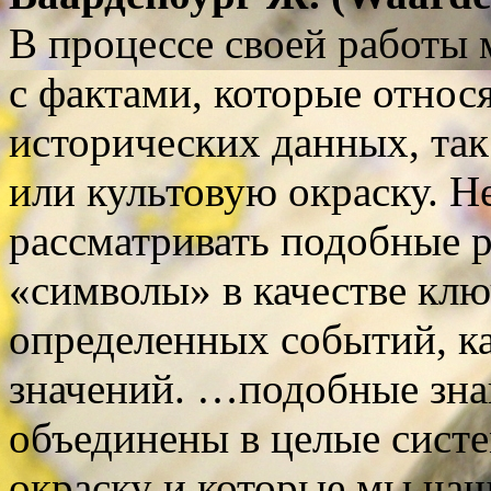
В процессе своей работы
с фактами, которые относ
исторических данных, так
или культовую окраску. 
рассматривать подобные 
«символы» в качестве клю
определенных событий, ка
значений. …подобные зна
объединены в целые сист
окраску и которые мы чащ