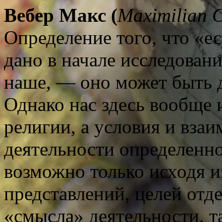
Вебер
Макс
(
Maximilian C
Определение того, что «е
дано в начале исследовани
наше, — оно может быть д
Однако нас здесь вообще 
религии, а условия и вза
деятельности определенно
возможно только исходя и
представлений, целей отд
«смысла» деятельности, т