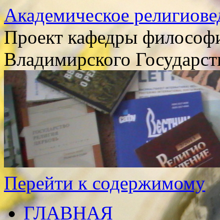
Академическое религиове
Проект кафедры философи
Владимирского Государст
Перейти к содержимому
ГЛАВНАЯ