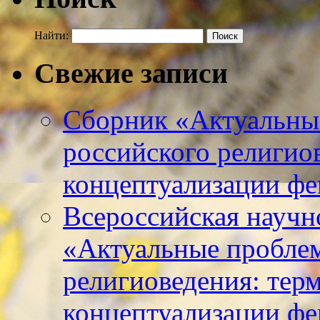
Найти:
Свежие записи
Сборник «Актуальны
российского религио
концептуализации фе
Всероссийская научн
«Актуальные пробле
религиоведения: тер
концептуализации фе