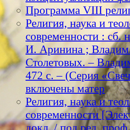
Программа VIII рели
Религия, наука и тео
современности : сб. н
И. Аринина ; Владим. 
Столетовых. – Владим
472 с. – (Серия «Све
включены матер
Религия, наука и тео
современности [Элект
докл. / под ред. проф