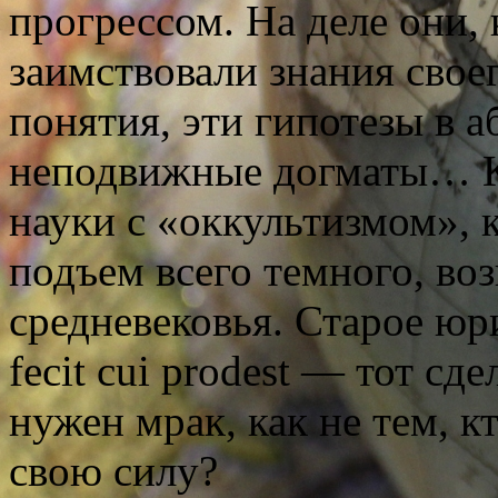
прогрессом. На деле они, 
заимствовали знания свое
понятия, эти гипотезы в 
неподвижные догматы… К
науки с «оккультизмом», 
подъем всего темного, во
средневековья. Старое юри
fecit cui prodest — тот сд
нужен мрак, как не тем, к
свою силу?