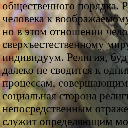
общественного порядка. Р
человека к воображаемом
но в этом отношении чело
сверхъестественному мир
индивидуум. Религия, бу
далеко не сводится к од
процессам, совершающимс
социальная сторона религ
непосредственным отраже
служит определяющим мо