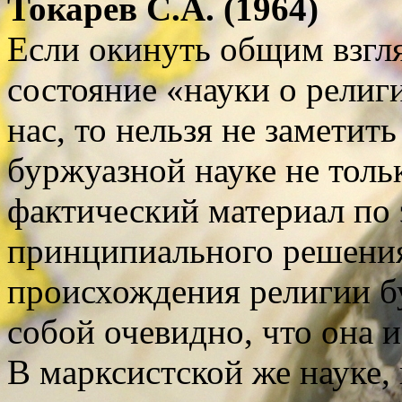
Токарев С.А. (1964)
Если окинуть общим взгл
состояние «науки о религ
нас, то нельзя не заметить
буржуазной науке не толь
фактический материал по 
принципиального решени
происхождения религии бу
собой очевидно, что она и
В марксистской же науке,