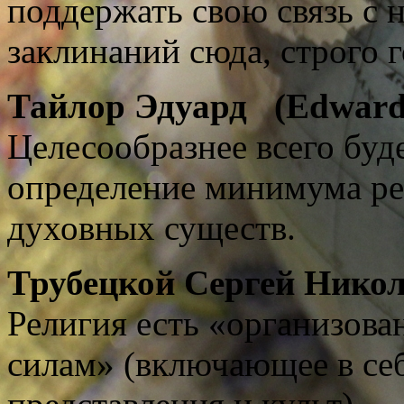
поддержать свою связь с н
заклинаний сюда, строго г
Тайлор
Э
дуард
(Edward B
Целесообразнее всего буд
определение минимума ре
духовных существ.
Трубецкой Сергей Никол
Религия есть «организов
силам» (включающее в себ