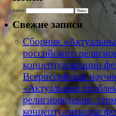
Найти:
Свежие записи
Сборник «Актуальны
российского религио
концептуализации фе
Всероссийская научн
«Актуальные пробле
религиоведения: тер
концептуализации фе