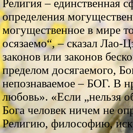
Религия – единственная с
определения могуществен
могущественное в мире то
осязаемо“, – сказал Лао-
законов или законов беско
пределом досягаемого, Бо
непознаваемое – БОГ. В н
любовь». «Если „нельзя о
Бога человек ничем не оп
Религию, философию, иску