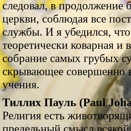
следовал, в продолжение 
церкви, соблюдая все пос
службы. И я убедился, что
теоретически коварная и 
собрание самых грубых су
скрывающее совершенно в
учения.
Тиллих Пауль (Paul Johan
Религия есть животворящи
предельный смысл всякой