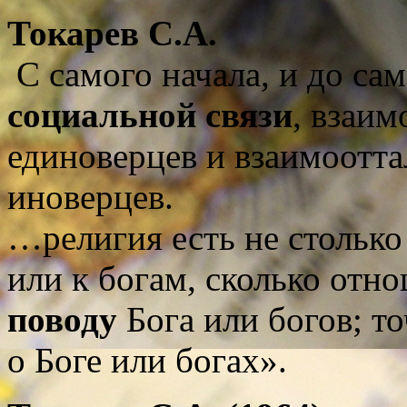
Токарев
С.А.
С самого начала, и до са
социальной связи
, взаим
единоверцев и взаимоотта
иноверцев.
…религия есть не столько
или к богам, сколько от
поводу
Бога или богов; т
о Боге или богах».