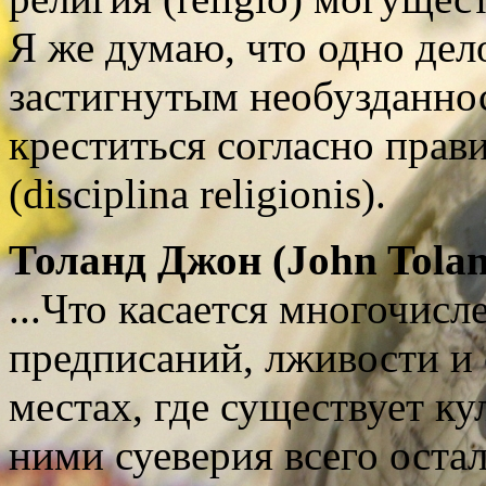
Я же думаю, что одно де
застигнутым необузданно
креститься согласно прав
(disciplina religionis).
Толанд Джон (
John Tola
.
..Что касается многочис
предписаний, лживости и 
местах, где существует ку
ними суеверия всего остал