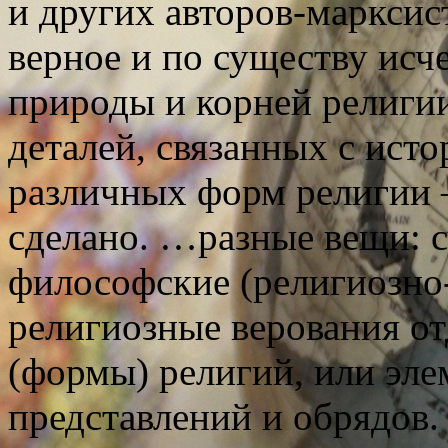
и других авторов-маркси
верное и по существу ис
природы и корней религии
деталей, связанных с исто
различных форм религии – 
сделано. …разные вещи: 
философские (религиозно-
религиозные верования о
(формы) религий, или эл
представлений и обрядов.