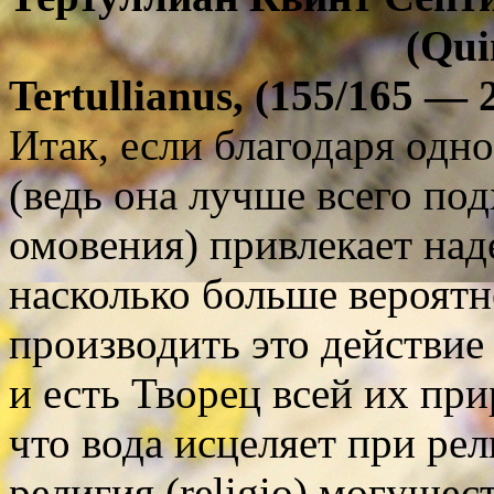
(
Qui
Tertullianus
,
(155/165 — 2
Итак, если благодаря одно
(ведь она лучше всего по
омовения) привлекает над
насколько больше вероятн
производить это действие
и есть Творец всей их пр
что вода исцеляет при рел
религия (religio) могуще