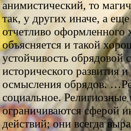
анимистический, то магич
так, у других иначе, а ещ
отчетливо оформленного 
объясняется и такой хор
устойчивость обрядовой с
исторического развития и
осмысления обрядов. …Ре
социальное. Религиозные 
ограничиваются сферой и
действий; они всегда выр