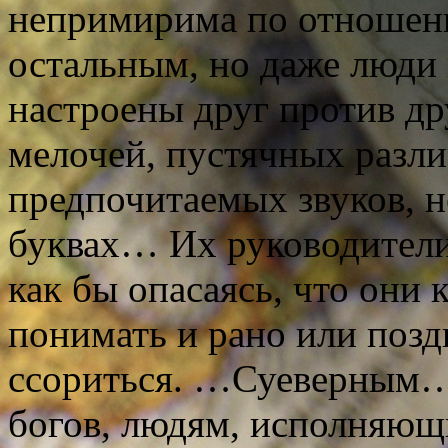
непримирима по отношени
остальным, но даже люди 
настроены друг против др
мелочей, пустячных разли
предпочитаемых звуков, н
буквах… Их руководители
как бы опасаясь, что они 
понимать и рано или поздн
ссориться. …Суеверным…
богов, людям, исполняющ