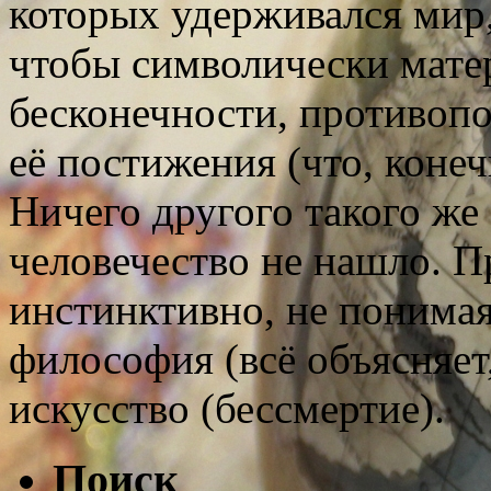
которых удерживался мир, 
чтобы символически мате
бесконечности, противоп
её постижения (что, коне
Ничего другого такого же
человечество не нашло. П
инстинктивно, не понимая,
философия (всё объясняет
искусство (бессмертие).
Поиск