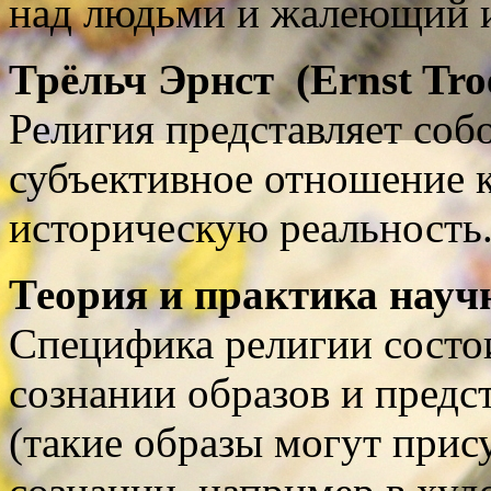
над людьми и жалеющий 
Трёльч Э
рнст
(
Ernst Tro
Религия представляет соб
субъективное отношение к
историческую реальность
Теория и практика науч
Специфика религии состои
сознании образов и предс
(такие образы могут прис