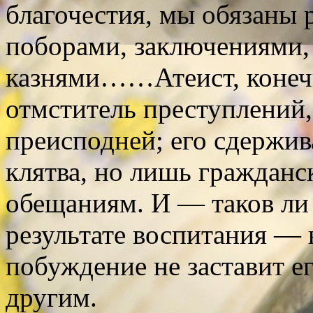
благочестия, мы обязаны 
поборами, заключениями,
казнями……Атеист, конечно
отмститель преступлений,
преисподней; его сдержив
клятва, но лишь гражданс
обещаниям. И — таков ли 
результате воспитания —
побуждение не заставит ег
другим.