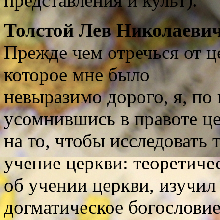
представления и культ).
Толстой Лев Николаевич
Прежде чем отречься от ц
которое мне было
невыразимо дорого, я, по
усомнившись в правоте це
на то, чтобы исследовать
учение церкви: теоретичес
об учении церкви, изучил
догматическое богословие