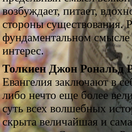
возбуждает, питает, вдохн
стороны существования. 
фундаментальном смысле 
интерес.
Толкиен Джон Рональд Р
Евангелия заключают в с
либо нечто еще более вел
суть всех волшебных исто
скрыта величайшая и сама