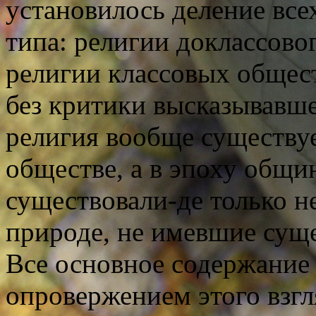
установилось деление все
типа: религии доклассово
религии классовых общест
без критики высказывавше
религия вообще существуе
обществе, а в эпоху общи
существовали-де только н
природе, не имевшие сущ
Все основное содержание 
опровержением этого взгл