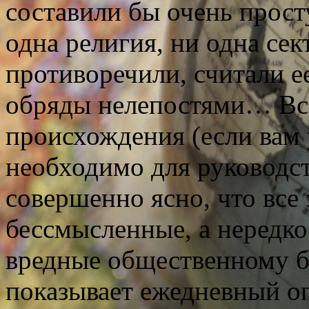
составили бы очень про
одна религия, ни одна сек
противоречили, считали е
обряды нелепостями…
Вс
происхождения (если вам 
необходимо для руководс
совершенно ясно, что все
бессмысленные, а нередко
вредные общественному бл
показывает ежедневный оп