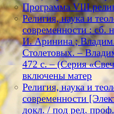
Программа VIII рели
Религия, наука и тео
современности : сб. н
И. Аринина ; Владим. 
Столетовых. – Владим
472 с. – (Серия «Све
включены матер
Религия, наука и тео
современности [Элект
докл. / под ред. проф