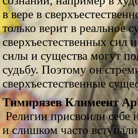
сознании, например в худ
в вере в сверхъестествен
только верит в реальное 
сверхъестественных сил и 
силы и существа могут пов
судьбу. Поэтому он стреми
сверхъестественные сущес
Тимирязев
Климеент Ар
Религии присвоили себе н
и слишком часто вступали