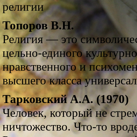
религии
Топоров
В.Н.
Религия — это символиче
цельно-единого культурно
нравственного и психоме
высшего класса универса
Тарковский А.А. (1970)
Человек, который не стре
ничтожество. Что-то врод