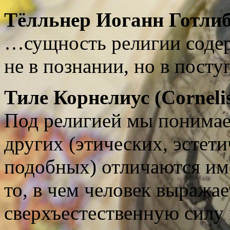
Тёлльнер Иоганн Готлиб
…сущность религии содерж
не в познании, но в посту
Тиле Корнелиус (Cornelis
Под религией мы понимаем
других (этических, эстет
подобных) отличаются име
то, в чем человек выражае
сверхъестественную силу 