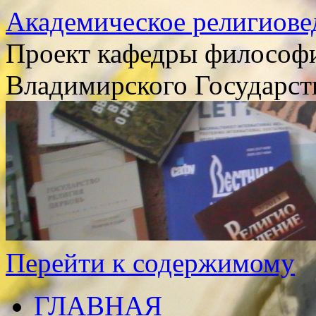
Академическое религиове
Проект кафедры философи
Владимирского Государст
Перейти к содержимому
ГЛАВНАЯ