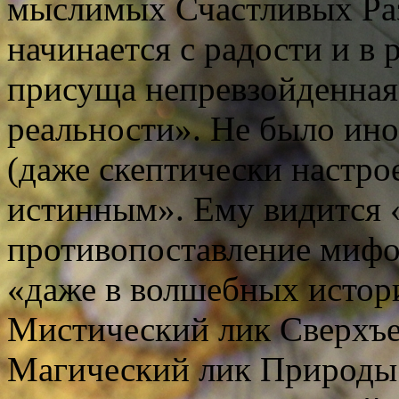
мыслимых Счастливых Разв
начинается с радости и в 
присуща непревзойденная
реальности». Не было ино
(даже скептически настро
истинным». Ему видится
противопоставление мифол
«даже в волшебных истори
Мистический лик Сверхъе
Магический лик Природы;