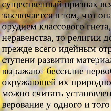
существенный признак вс
заключается в том, что о
орудием классового гнета
неравенства, то религии д
прежде всего идейным от
ступени развития материа
выражают бессилие перво
окружающей их природно
можно считать установлен
верование у одного и тог