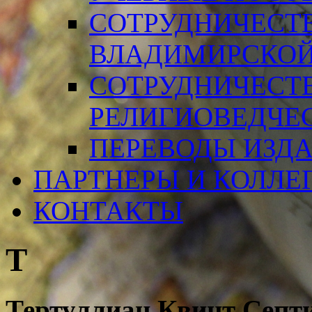
СОТРУДНИЧЕСТ
ВЛАДИМИРСКОЙ
СОТРУДНИЧЕСТ
РЕЛИГИОВЕДЧЕ
ПЕРЕВОДЫ ИЗД
ПАРТНЕРЫ И КОЛЛЕ
КОНТАКТЫ
Т
Тертуллиан Квин