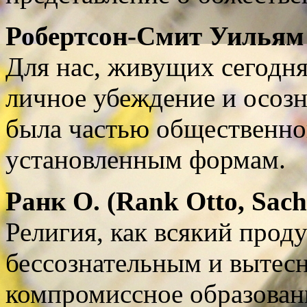
Робертсон-Смит У
ильям 
Для нас, живущих сегодня
личное убеждение и осозн
была частью общественно
установленным формам.
Ранк
О
. (
Rank Otto, Sac
Религия, как всякий прод
бессознательным и вытесн
компромиссное образован