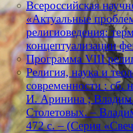
Всероссийская научн
«Актуальные пробле
религиоведения: тер
концептуализации фе
Программа VIII рели
Религия, наука и тео
современности : сб. н
И. Аринина ; Владим. 
Столетовых. – Владим
472 с. – (Серия «Све