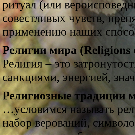
ритуал (или вероисповед
совестливых чувств, пре
применению наших спосо
Религии
мира
(
Religions
Религия – это затронутос
санкциями, энергией, зна
Религиозные традиции 
…условимся называть ре
набор верований, символо