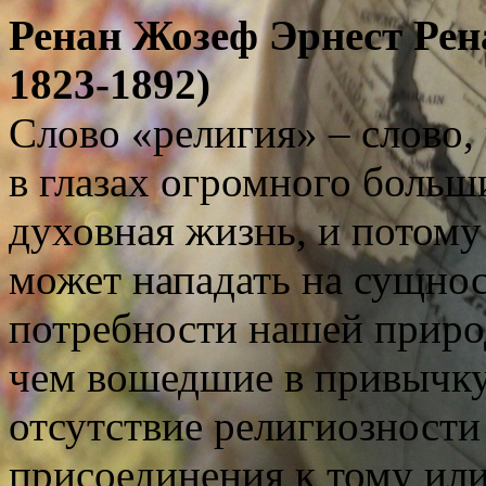
Ренан
Жозеф Эрнест Рен
1823-1892)
Слово «религия» – слово,
в глазах огромного больш
духовная жизнь, и потому
может нападать на сущнос
потребности нашей природ
чем вошедшие в привычку
отсутствие религиозности
присоединения к тому или