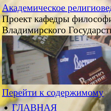
Академическое религиове
Проект кафедры философи
Владимирского Государст
Перейти к содержимому
ГЛАВНАЯ