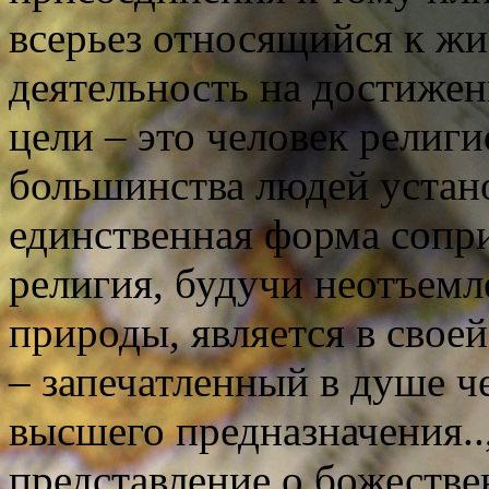
всерьез относящийся к ж
деятельность на достижен
цели – это человек рели
большинства людей устано
единственная форма сопри
религия, будучи неотъемл
природы, является в сво
– запечатленный в душе ч
высшего предназначения..
представление о божестве