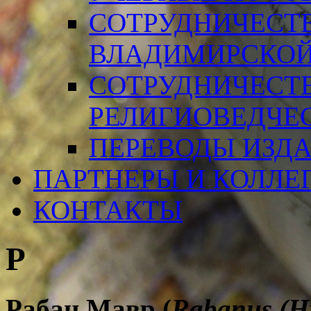
СОТРУДНИЧЕСТ
ВЛАДИМИРСКОЙ
СОТРУДНИЧЕСТ
РЕЛИГИОВЕДЧЕ
ПЕРЕВОДЫ ИЗД
ПАРТНЕРЫ И КОЛЛЕ
КОНТАКТЫ
Р
Рабан Мавр (
Rabanus (H