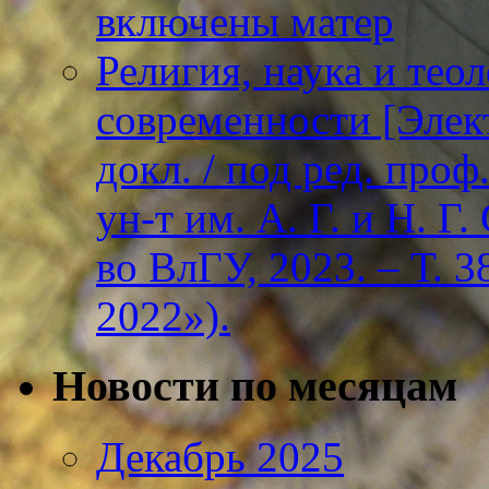
включены матер
Религия, наука и тео
современности [Элект
докл. / под ред. проф
ун-т им. А. Г. и Н. Г
во ВлГУ, 2023. – Т. 3
2022»).
Новости по месяцам
Декабрь 2025