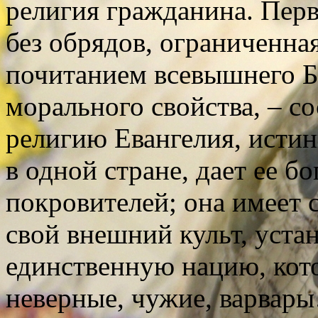
религия гражданина. Перва
без обрядов, ограниченна
почитанием всевышнего Б
морального свойства, – с
религию Евангелия, исти
в одной стране, дает ее б
покровителей; она имеет 
свой внешний культ, уста
единственную нацию, котор
неверные, чужие, варвар