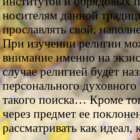
институтов и обрядовых 
носителям данной традици
прославлять свой, наполн
При изучении религии мо
внимание именно на экзи
случае религией будет на
персонального духовного 
такого поиска… Кроме то
через предмет ее поклон
рассматривать как идеал, 