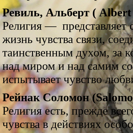
Ревиль, Альберт (
Albert
Религия — представляет 
жизнь чувства связи, сое
таинственным духом, за к
над миром и над самим со
испытывает чувство любв
Рейнак Соломон (
Salomo
Религия есть, прежде всег
чувства в действиях особо