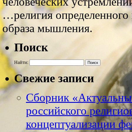
человеческих устремлени
…религия определенного 
образа мышления.
Поиск
Найти:
Свежие записи
Сборник «Актуальны
российского религио
концептуализации фе