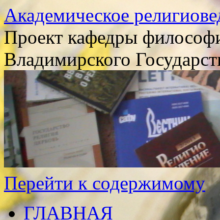
Академическое религиове
Проект кафедры философи
Владимирского Государст
Перейти к содержимому
ГЛАВНАЯ