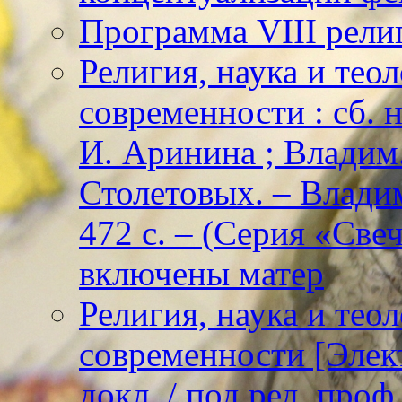
Программа VIII рели
Религия, наука и тео
современности : сб. н
И. Аринина ; Владим. 
Столетовых. – Владим
472 с. – (Серия «Све
включены матер
Религия, наука и тео
современности [Элект
докл. / под ред. проф