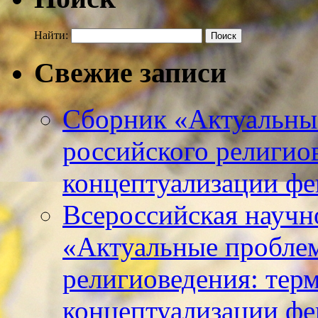
Найти:
Свежие записи
Сборник «Актуальны
российского религио
концептуализации фе
Всероссийская научн
«Актуальные пробле
религиоведения: тер
концептуализации фе