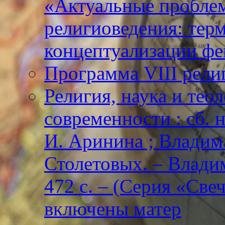
«Актуальные пробле
религиоведения: тер
концептуализации фе
Программа VIII рели
Религия, наука и тео
современности : сб. н
И. Аринина ; Владим. 
Столетовых. – Владим
472 с. – (Серия «Све
включены матер