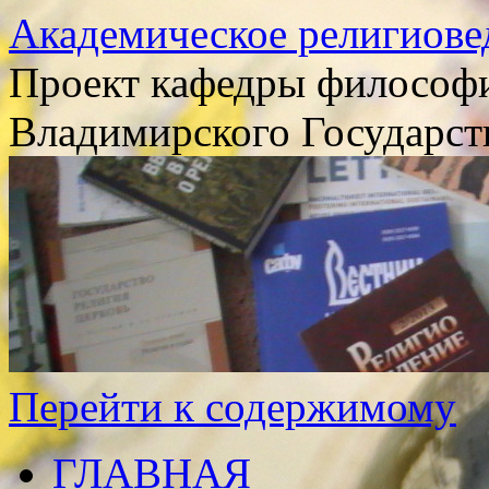
Академическое религиове
Проект кафедры философи
Владимирского Государст
Перейти к содержимому
ГЛАВНАЯ