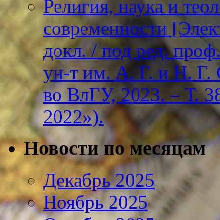
Религия, наука и тео
современности [Элект
докл. / под ред. проф
ун-т им. А. Г. и Н. Г
во ВлГУ, 2023. – Т. 3
2022»).
Новости по месяцам
Декабрь 2025
Ноябрь 2025