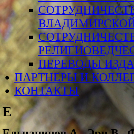
СОТРУДНИЧЕСТ
ВЛАДИМИРСКОЙ
СОТРУДНИЧЕСТ
РЕЛИГИОВЕДЧЕ
ПЕРЕВОДЫ ИЗД
ПАРТНЕРЫ И КОЛЛЕ
КОНТАКТЫ
Е
Ельчанинов А., Эрн В., 