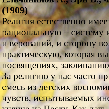
(1909)
Религия естественно имее
рациональную – систему 
и верований, и сторону в
практическую, которая вы
посвящениях, заклинаниях 
За религию у нас часто 
смесь из детских воспом
чувств, испытываемых ино
кулича на Пасху. Как дать